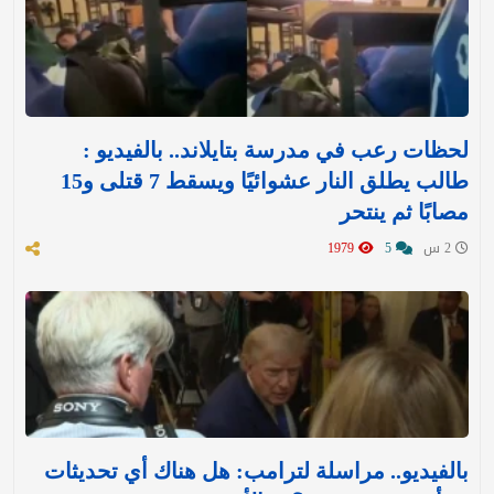
لحظات رعب في مدرسة بتايلاند.. بالفيديو :
طالب يطلق النار عشوائيًا ويسقط 7 قتلى و15
مصابًا ثم ينتحر
2 س
5
1979
بالفيديو.. مراسلة لترامب: هل هناك أي تحديثات