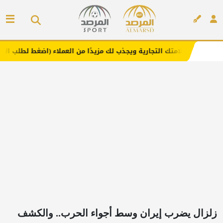
 التجارية ويجذب لك مزيدًا من العملاء (اضغط لطلب الإعلان)
إعلان
زلزال يضرب إيران وسط أجواء الحرب.. والكشف