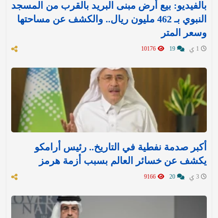
بالفيديو: بيع أرض مبنى البريد بالقرب من المسجد
النبوي بـ 462 مليون ريال.. والكشف عن مساحتها
وسعر المتر
1 ي
19
10176
أكبر صدمة نفطية في التاريخ.. رئيس أرامكو
يكشف عن خسائر العالم بسبب أزمة هرمز
3 ي
20
9166