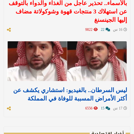
بالأسماء.. تحذير عاجل من الغذاء والدواء بالتوقف
عن استهلاك 3 منتجات قهوة وشوكولاتة مضاف
إليها الجينسنغ
16 س
22
9822
ليس السرطان.. بالفيديو: استشاري يكشف عن
أكثر الأمراض المسببة للوفاة في المملكة
17 س
15
6556
أخبار اقتصادية