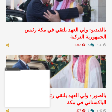
بالفيديو: ولي العهد يلتقي في مكة رئيس
الجمهورية التركية
39 د
5
1367
بالصور : ولي العهد يلتقي رئيس الوزراء
الباكستاني في مكة
42 د
1
877