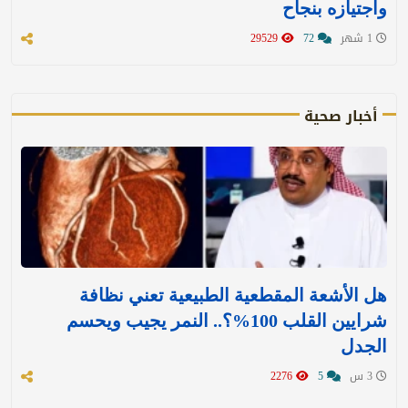
واجتيازه بنجاح
1 شهر
72
29529
أخبار صحية
هل الأشعة المقطعية الطبيعية تعني نظافة
شرايين القلب 100%؟.. النمر يجيب ويحسم
الجدل
3 س
5
2276