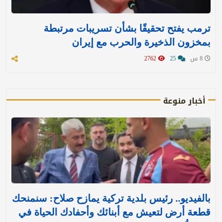
ترمب يفتح تحقيقًا بشأن تسريبات مرتبطة
بمخزون الذخيرة والحرب مع إيران
8 س
25
2762
أخبار منوعة
بالفيديو.. رئيس بلدية تركية يمازح صلاح: سنمنحك
قطعة أرض لتعيش مع أبنائك وأحفادك الحياة في