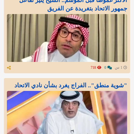
الأكثر غموضًا قبل الموسم.. الشيخ يثير تفاعل
جمهور الاتحاد بتغريدة عن الفريق
1 س
0
718
"شوية منطق".. الفراج يغرد بشأن نادي الاتحاد