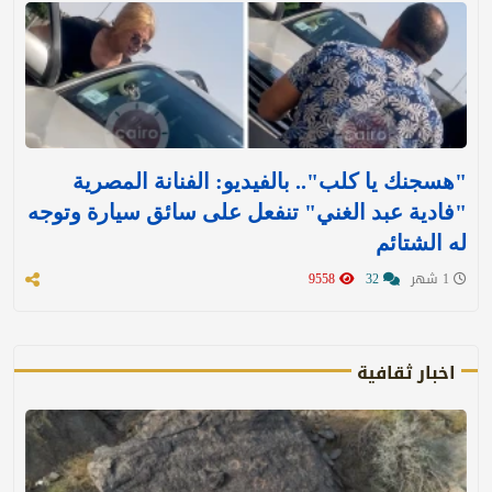
"هسجنك يا كلب".. بالفيديو: الفنانة المصرية
"فادية عبد الغني" تنفعل على سائق سيارة وتوجه
له الشتائم
1 شهر
32
9558
اخبار ثقافية