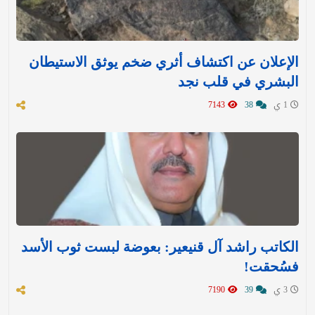
الإعلان عن اكتشاف أثري ضخم يوثق الاستيطان
البشري في قلب نجد
1 ي
38
7143
الكاتب راشد آل قنيعير: بعوضة لبست ثوب الأسد
فسُحقت!
3 ي
39
7190