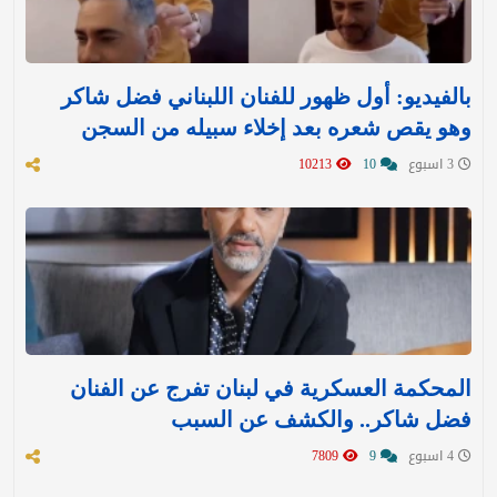
بالفيديو: أول ظهور للفنان اللبناني فضل شاكر
وهو يقص شعره بعد إخلاء سبيله من السجن
3 اسبوع
10
10213
المحكمة العسكرية في لبنان تفرج عن الفنان
فضل شاكر.. والكشف عن السبب
4 اسبوع
9
7809