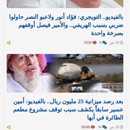
بالفيديو.. التويجري: فؤاد أنور ولاعبو النصر حاولوا
ضربي بسبب الهريفي.. والأمير فيصل أوقفهم
بصرخة واحدة
18 س
8
6539
بعد رصد ميزانية 25 مليون ريال.. بالفيديو: أمين
عسير سابقاً يكشف سبب توقف مشروع مطعم
الطائرة في أبها
20 س
34
10148