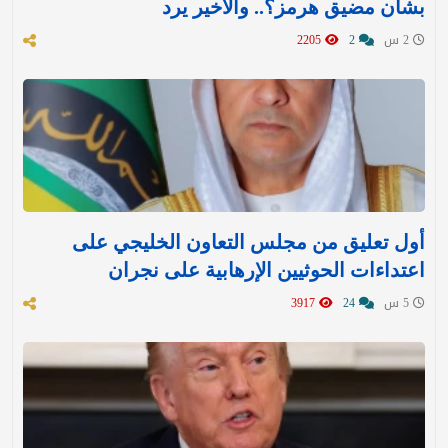
بشأن مضيق هرمز؟.. والأخير يرد
2 س
2
2205
أول تعليق من مجلس التعاون الخليجي على
اعتداءات الحوثيين الإرهابية على نجران
5 س
24
3917