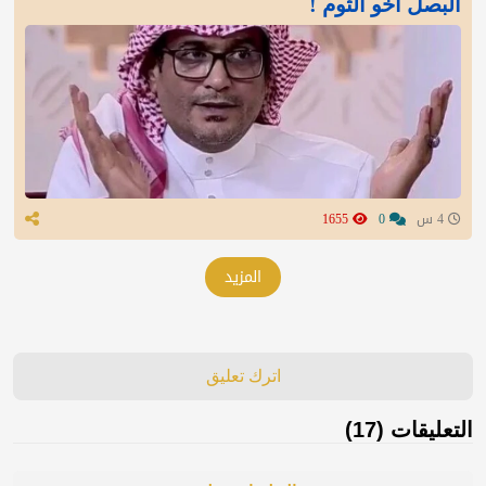
البصل أخو الثوم !
4 س
0
1655
المزيد
اترك تعليق
التعليقات (17)