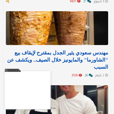
3 اسبوع
27
9437
مهندس سعودي يثير الجدل بمقترح لإيقاف بيع
"الشاورما" والمايونيز خلال الصيف.. ويكشف عن
السبب
2 شهر
26
3559