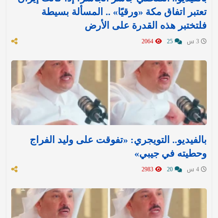
تعتبر اتفاق مكة «ورقيًا» .. المسألة بسيطة
فلتختبر هذه القدرة على الأرض
3 س
25
2064
بالفيديو.. التويجري: «تفوقت على وليد الفراج
وحطيته في جيبي»
4 س
20
2983