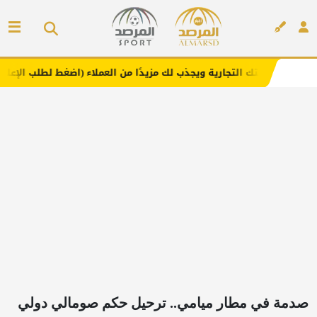
رية ويجذب لك مزيدًا من العملاء (اضغط لطلب الإعلان)
مفارش
إعلان
صدمة في مطار ميامي.. ترحيل حكم صومالي دولي