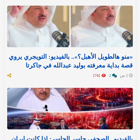
«منو هالطويل الأهبل؟».. بالفيديو: التويجري يروي
قصة بداية معرفته بوليد عبدالله في جاكرتا
2 س
2
1741
بالفيديو.. الصحفي جاسر الجاسر: إذا كانت إيران