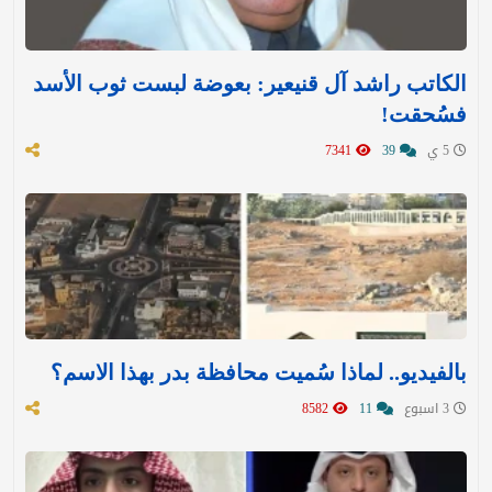
الكاتب راشد آل قنيعير: بعوضة لبست ثوب الأسد
فسُحقت!
5 ي
39
7341
بالفيديو.. لماذا سُميت محافظة بدر بهذا الاسم؟
3 اسبوع
11
8582