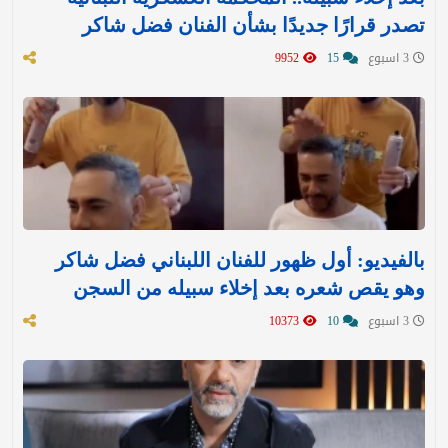
تصدر قرارًا جديدًا بشأن الفنان فضل شاكر
3 اسبوع
15
9952
بالفيديو: أول ظهور للفنان اللبناني فضل شاكر
وهو يقص شعره بعد إخلاء سبيله من السجن
3 اسبوع
10
10373