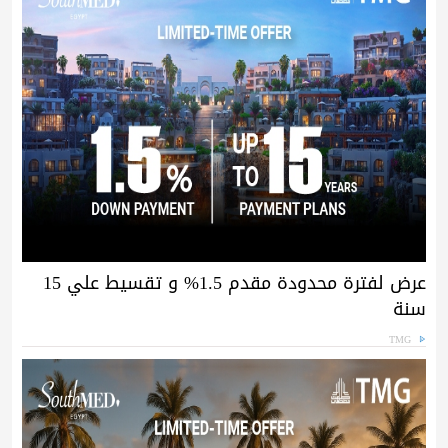
عرض لفترة محدودة مقدم 1.5% و تقسيط علي 15
سنة
TMG