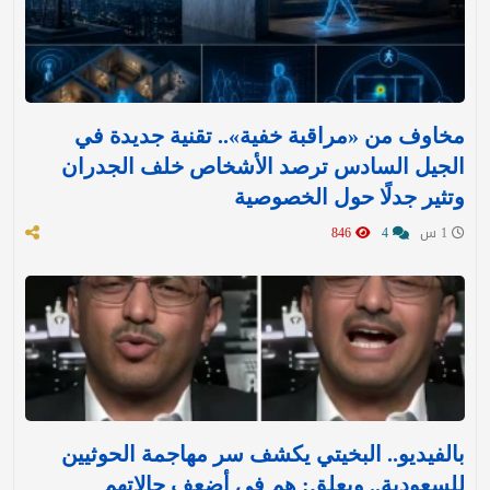
مخاوف من «مراقبة خفية».. تقنية جديدة في
الجيل السادس ترصد الأشخاص خلف الجدران
وتثير جدلًا حول الخصوصية
1 س
4
846
بالفيديو.. البخيتي يكشف سر مهاجمة الحوثيين
للسعودية.. ويعلق: هم في أضعف حالاتهم