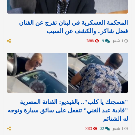
المحكمة العسكرية في لبنان تفرج عن الفنان
فضل شاكر.. والكشف عن السبب
1 شهر
9
7888
"هسجنك يا كلب".. بالفيديو: الفنانة المصرية
"فادية عبد الغني" تنفعل على سائق سيارة وتوجه
له الشتائم
1 شهر
32
9693