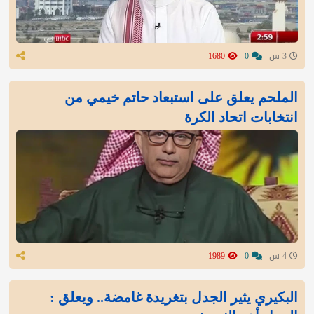
3 س
0
1680
الملحم يعلق على استبعاد حاتم خيمي من
انتخابات اتحاد الكرة
4 س
0
1989
البكيري يثير الجدل بتغريدة غامضة.. ويعلق :