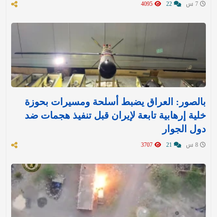
7 س
22
4095
بالصور: العراق يضبط أسلحة ومسيرات بحوزة
خلية إرهابية تابعة لإيران قبل تنفيذ هجمات ضد
دول الجوار
8 س
21
3707