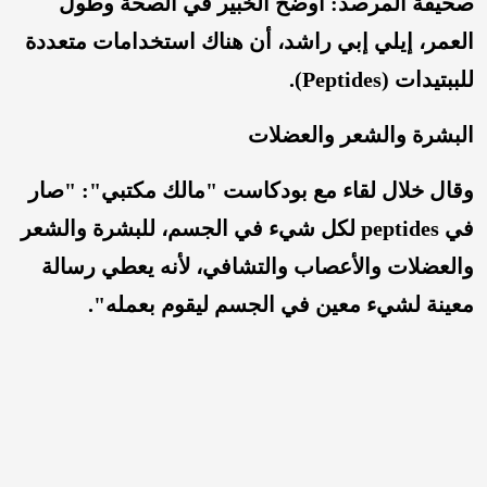
صحيفة المرصد: أوضح الخبير في الصحة وطول
العمر، إيلي إبي راشد، أن هناك استخدامات متعددة
للببتيدات (Peptides).
البشرة والشعر والعضلات
وقال خلال لقاء مع بودكاست "مالك مكتبي": "صار
في peptides لكل شيء في الجسم، للبشرة والشعر
والعضلات والأعصاب والتشافي، لأنه يعطي رسالة
معينة لشيء معين في الجسم ليقوم بعمله".