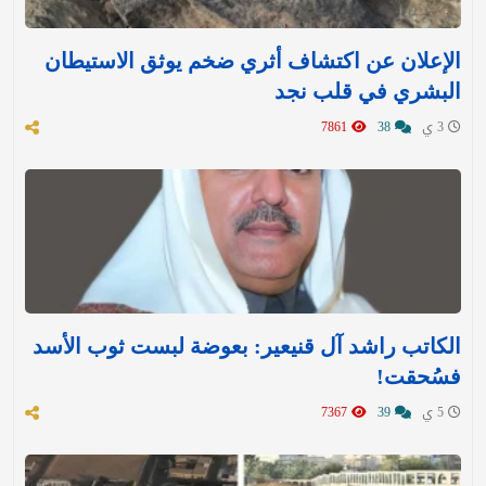
الإعلان عن اكتشاف أثري ضخم يوثق الاستيطان
البشري في قلب نجد
3 ي
38
7861
الكاتب راشد آل قنيعير: بعوضة لبست ثوب الأسد
فسُحقت!
5 ي
39
7367