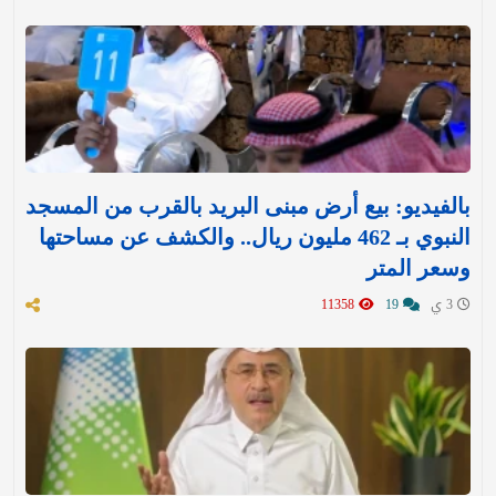
بالفيديو: بيع أرض مبنى البريد بالقرب من المسجد
النبوي بـ 462 مليون ريال.. والكشف عن مساحتها
وسعر المتر
3 ي
19
11358