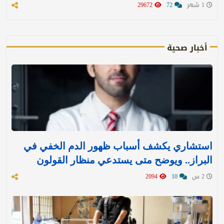
1 شهر
72
29672
أخبار صحية
استشاري يكشف أسباب ظهور الدم الخفي في
البراز.. ويوضح متى يستدعي منظار القولون
2 س
10
2094