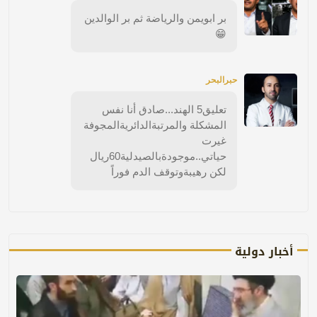
بر ابويمن والرياضة ثم بر الوالدين
😁
حبرالبحر
تعليق5 الهند...صادق أنا نفس
المشكلة والمرتبةالدائريةالمجوفة
غيرت
حياتي..موجودةبالصيدلية60ريال
لكن رهيبةوتوقف الدم فوراً
أخبار دولية