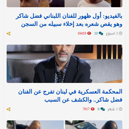
بالفيديو: أول ظهور للفنان اللبناني فضل شاكر
وهو يقص شعره بعد إخلاء سبيله من السجن
3 اسبوع
10
10419
المحكمة العسكرية في لبنان تفرج عن الفنان
فضل شاكر.. والكشف عن السبب
1 شهر
9
7917