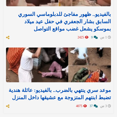
بالفيديو.. ظهور مفاجئ للدبلوماسي السوري
السابق بشار الجعفري في حفل عيد ميلاد
بموسكو يشعل غضب مواقع التواصل
1 س
9
2425
موعد سري ينتهي بالضرب.. بالفيديو: عائلة هندية
تضبط ابنتهم المتزوجة مع عشيقها داخل المنزل
3 س
37
4075