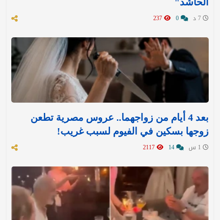
الحاشد"
7 د
0
237
بعد 4 أيام من زواجهما.. عروس مصرية تطعن
زوجها بسكين في الفيوم لسبب غريب!
1 س
14
2117