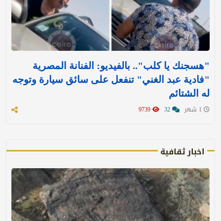
"هسجنك يا كلب".. بالفيديو: الفنانة المصرية
"فادية عبد الغني" تنفعل على سائق سيارة وتوجه
له الشتائم
1 شهر
32
9739
اخبار ثقافية