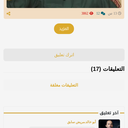
13 س
12
3862
المزيد
اترك تعليق
التعليقات (17)
التعليقات مغلقة
آخر تعليق
أبو خالد.مريض سابق