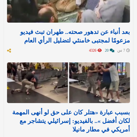
بعد أنباء عن تدهور صحته.. طهران تبث فيديو
مزعومًا لمجتبى خامنئي لتضليل الرأي العام
7 س
20
4326
بسبب عبارة «هتلر كان على حق لو أنهى المهمة
لكان أفضل ».. بالفيديو: إسرائيلي يتشاجر مع
أمريكي في مطار مانيلا