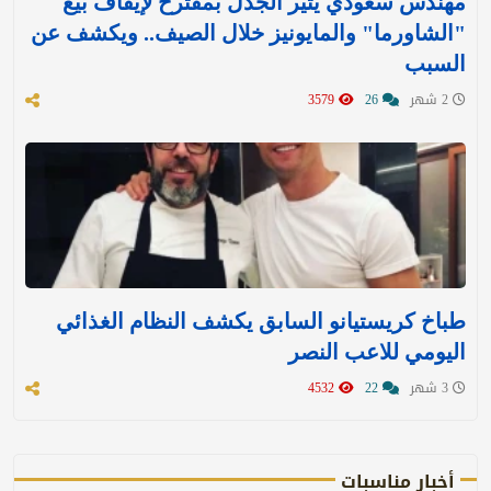
مهندس سعودي يثير الجدل بمقترح لإيقاف بيع
"الشاورما" والمايونيز خلال الصيف.. ويكشف عن
السبب
2 شهر
26
3579
طباخ كريستيانو السابق يكشف النظام الغذائي
اليومي للاعب النصر
3 شهر
22
4532
أخبار مناسبات