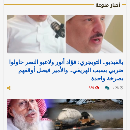
أخبار منوعة
بالفيديو.. التويجري: فؤاد أنور ولاعبو النصر حاولوا
ضربي بسبب الهريفي.. والأمير فيصل أوقفهم
بصرخة واحدة
28 د
1
559