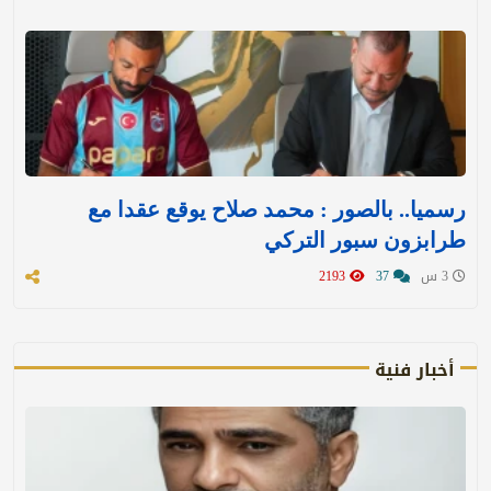
رسميا.. بالصور : محمد صلاح يوقع عقدا مع
طرابزون سبور التركي
3 س
37
2193
أخبار فنية