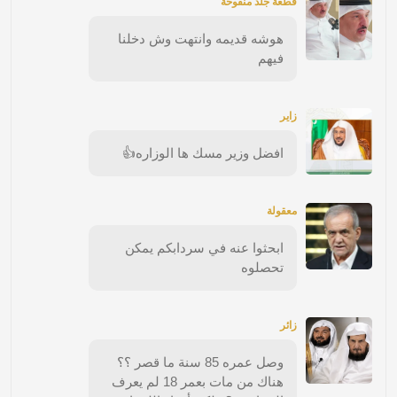
قطعة جلد منفوخة
هوشه قديمه وانتهت وش دخلنا
فيهم
زاير
افضل وزير مسك ها الوزاره👍
معقولة
ابحثوا عنه في سردابكم يمكن
تحصلوه
زائر
وصل عمره 85 سنة ما قصر ؟؟
هناك من مات بعمر 18 لم يعرف