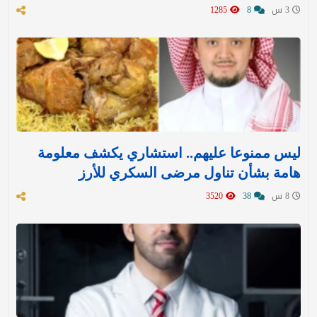
3 س
8
1285
ليس ممنوعا عليهم.. استشاري يكشف معلومة
هامة بشأن تناول مرضى السكري للأرز
8 س
38
3520