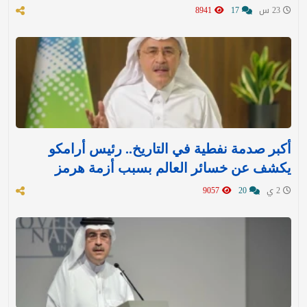
23 س
17
8941
أكبر صدمة نفطية في التاريخ.. رئيس أرامكو
يكشف عن خسائر العالم بسبب أزمة هرمز
2 ي
20
9057