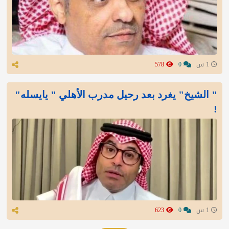
1 س
0
578
" الشيخ" يغرد بعد رحيل مدرب الأهلي " يايسله"
!
1 س
0
623