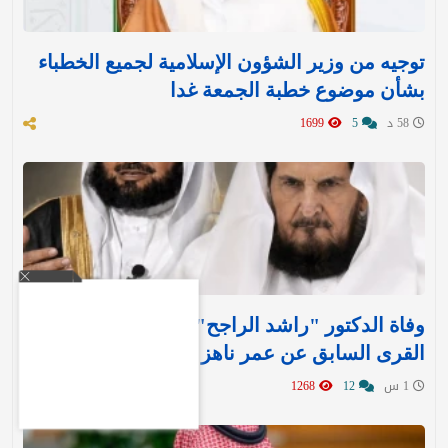
توجيه من وزير الشؤون الإسلامية لجميع الخطباء
بشأن موضوع خطبة الجمعة غدا
58 د
5
1699
وفاة الدكتور "راشد الراجح" مدير جامعة أم
القرى السابق عن عمر ناهز 85 عامًا
1 س
12
1268