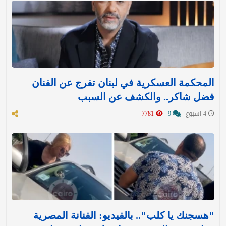
المحكمة العسكرية في لبنان تفرج عن الفنان
فضل شاكر.. والكشف عن السبب
4 اسبوع
9
7781
"هسجنك يا كلب".. بالفيديو: الفنانة المصرية