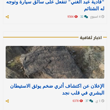
"فادية عبد الغني" تنفعل على سائق سيارة وتوجه
له الشتائم
4 اسبوع
32
9504
اخبار ثقافية
الإعلان عن اكتشاف أثري ضخم يوثق الاستيطان
البشري في قلب نجد
1 ي
37
6378