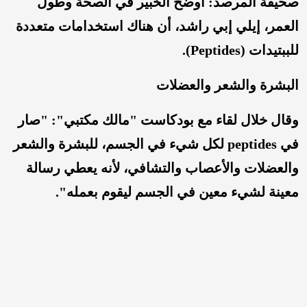
صحيفة المرصد: أوضح الخبير في الصحة وطول
العمر، إيلي إبي راشد، أن هناك استخدامات متعددة
للببتيدات (Peptides).
البشرة والشعر والعضلات
وقال خلال لقاء مع بودكاست "مالك مكتبي": "صار
في peptides لكل شيء في الجسم، للبشرة والشعر
والعضلات والأعصاب والتشافي، لأنه يعطي رسالة
معينة لشيء معين في الجسم ليقوم بعمله".