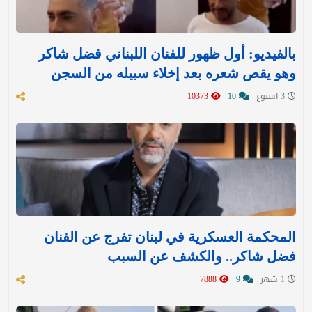
بالفيديو: أول ظهور للفنان اللبناني فضل شاكر
وهو يقص شعره بعد إخلاء سبيله من السجن
3 اسبوع
10
10373
المحكمة العسكرية في لبنان تفرج عن الفنان
فضل شاكر.. والكشف عن السبب
1 شهر
9
7888