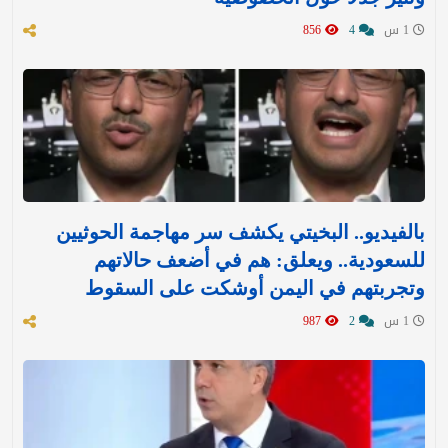
1 س
4
856
بالفيديو.. البخيتي يكشف سر مهاجمة الحوثيين
للسعودية.. ويعلق: هم في أضعف حالاتهم
وتجربتهم في اليمن أوشكت على السقوط
1 س
2
987