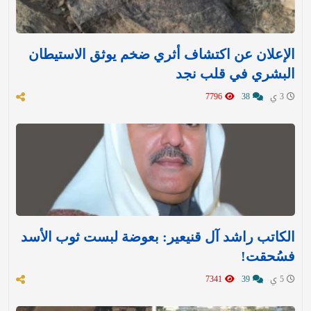
الإعلان عن اكتشاف أثري ضخم يوثق الاستيطان
البشري في قلب نجد
3 ي
38
7796
الكاتب راشد آل قنيعير: بعوضة لبست ثوب الأسد
فسُحقت!
5 ي
39
7341