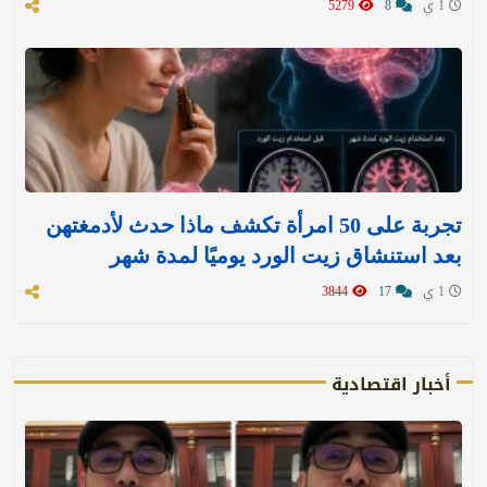
1 ي
8
5279
تجربة على 50 امرأة تكشف ماذا حدث لأدمغتهن
بعد استنشاق زيت الورد يوميًا لمدة شهر
1 ي
17
3844
أخبار اقتصادية