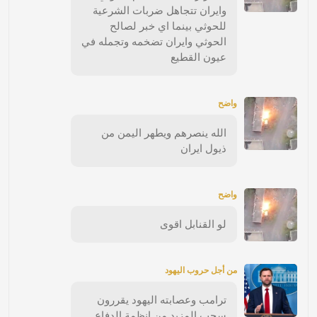
وايران تتجاهل ضربات الشرعية
للحوثي بينما اي خبر لصالح
الحوثي وايران تضخمه وتجمله في
عيون القطيع
واضح
الله ينصرهم ويطهر اليمن من
ذيول ايران
واضح
لو القنابل اقوى
من أجل حروب اليهود
ترامب وعصابته اليهود يقررون
سحب المزيد من انظمة الدفاع