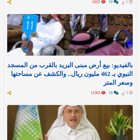
1 ي
19
6102
بالفيديو: بيع أرض مبنى البريد بالقرب من المسجد
النبوي بـ 462 مليون ريال.. والكشف عن مساحتها
وسعر المتر
3 ي
19
11303