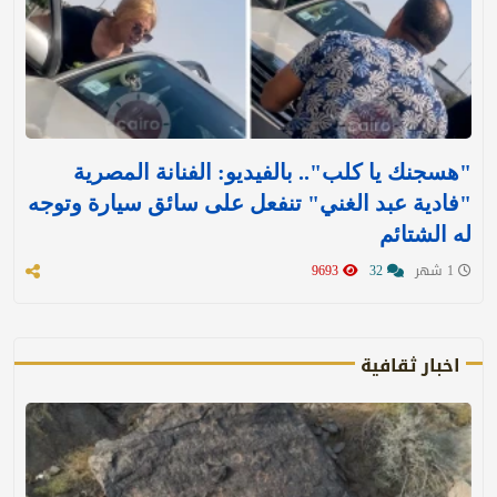
"هسجنك يا كلب".. بالفيديو: الفنانة المصرية
"فادية عبد الغني" تنفعل على سائق سيارة وتوجه
له الشتائم
1 شهر
32
9693
اخبار ثقافية