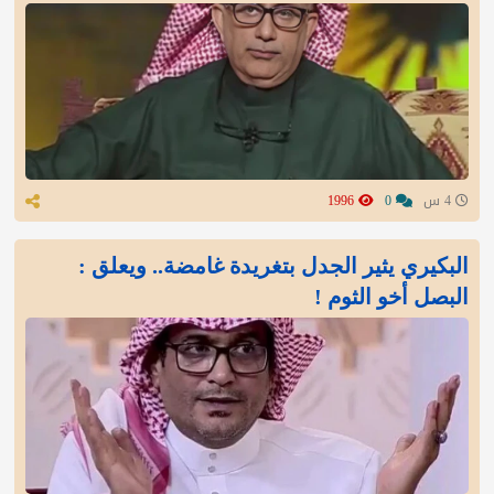
4 س
0
1996
البكيري يثير الجدل بتغريدة غامضة.. ويعلق :
البصل أخو الثوم !