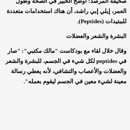
صحيفة المرصد: أوضح الخبير في الصحة وطول
العمر، إيلي إبي راشد، أن هناك استخدامات متعددة
للببتيدات (Peptides).
البشرة والشعر والعضلات
وقال خلال لقاء مع بودكاست "مالك مكتبي": "صار
في peptides لكل شيء في الجسم، للبشرة والشعر
والعضلات والأعصاب والتشافي، لأنه يعطي رسالة
معينة لشيء معين في الجسم ليقوم بعمله".