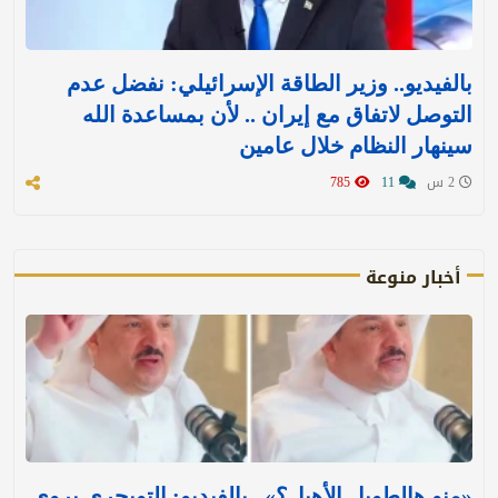
بالفيديو.. وزير الطاقة الإسرائيلي: نفضل عدم
التوصل لاتفاق مع إيران .. لأن بمساعدة الله
سينهار النظام خلال عامين
2 س
11
785
أخبار منوعة
«منو هالطويل الأهبل؟».. بالفيديو: التويجري يروي