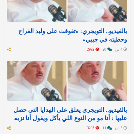
بالفيديو.. التويجري: «تفوقت على وليد الفراج
وحطيته في جيبي»
4 س
20
2992
بالفيديو.. التويجري يعلق على الهدايا التي حصل
عليها : ‏أنا مو من النوع اللي يأكل ويقول أنا نزيه
5 س
11
3295