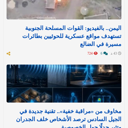
اليمن.. بالفيديو: القوات المسلحة الجنوبية
تستهدف مواقع عسكرية للحوثيين بطائرات
مسيرة في الضالع
43 د
6
724
مخاوف من «مراقبة خفية».. تقنية جديدة في
الجيل السادس ترصد الأشخاص خلف الجدران
وتثير جدلًا حول الخصوصية