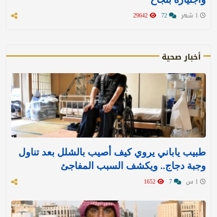
1 شهر
72
29642
أخبار صحية
طبيب ياباني يروي كيف أصيب بالشلل بعد تناول
وجبة دجاج.. ويكشف السبب المفاجئ
1 س
7
1652