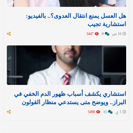
هل العسل يمنع انتقال العدوى؟.. بالفيديو:
استشارية تجيب
16 س
9
3447
استشاري يكشف أسباب ظهور الدم الخفي في
البراز.. ويوضح متى يستدعي منظار القولون
1 ي
11
5499