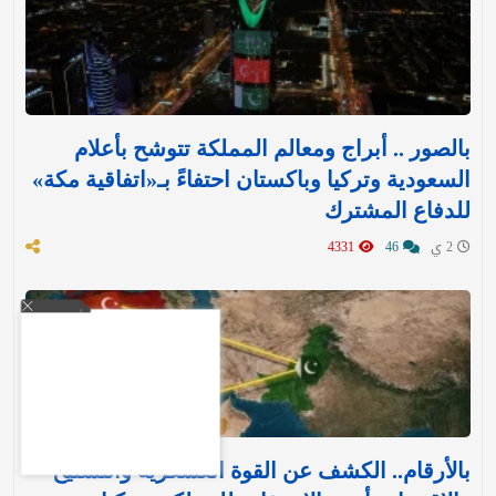
بالصور .. أبراج ومعالم المملكة تتوشح بأعلام
السعودية وتركيا وباكستان احتفاءً بـ«اتفاقية مكة»
للدفاع المشترك‬⁩ ‏
2 ي
46
4331
بالأرقام.. الكشف عن القوة العسكرية والتسليح