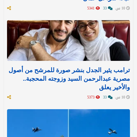
10 س
33
5341
ترامب يثير الجدل بنشر صورة للمرشح من أصول
مصرية عبدالرحمن السيد وزوجته المحجبة..
والأخير يعلق
10 س
33
5373