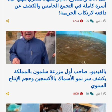
أسرة كاملة في التجمع الخامس والكشف عن
دافعه لارتكاب الجريمة!
2 س
25
4274
بالفيديو.. صاحب أول مزرعة سلمون بالمملكة
يكشف سر نمو الأسماك بالأكسجين وحجم الإنتاج
السنوي
3 س
30
4009