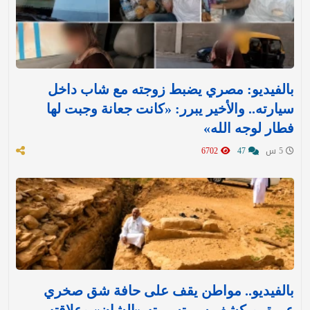
بالفيديو: مصري يضبط زوجته مع شاب داخل
سيارته.. والأخير يبرر: «كانت جعانة وجبت لها
فطار لوجه الله»
5 س
47
6702
بالفيديو.. مواطن يقف على حافة شق صخري
عميق ويكشف سر تسميته «الشان» وعلاقته