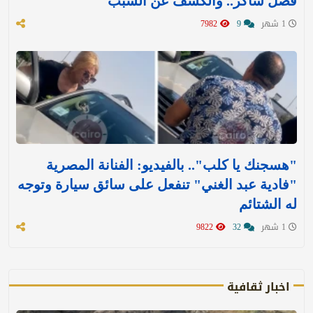
فضل شاكر.. والكشف عن السبب
1 شهر
9
7982
"هسجنك يا كلب".. بالفيديو: الفنانة المصرية
"فادية عبد الغني" تنفعل على سائق سيارة وتوجه
له الشتائم
1 شهر
32
9822
اخبار ثقافية