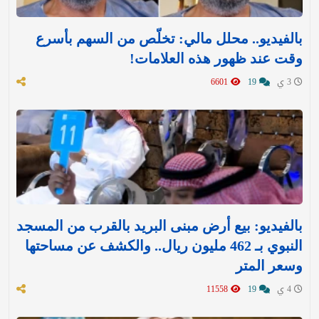
بالفيديو.. محلل مالي: تخلّص من السهم بأسرع
وقت عند ظهور هذه العلامات!
3 ي
19
6601
بالفيديو: بيع أرض مبنى البريد بالقرب من المسجد
النبوي بـ 462 مليون ريال.. والكشف عن مساحتها
وسعر المتر
4 ي
19
11558