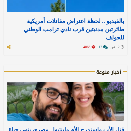
بالفيديو .. لحظة اعتراض مقاتلات أمريكية
طائرتين مدنيتين قرب نادي ترامب الوطني
للجولف
12 س
17
4066
أخبار منوعة
قتل الأب واستدرج الأم وابنتيها.. مصري ينهي حياة