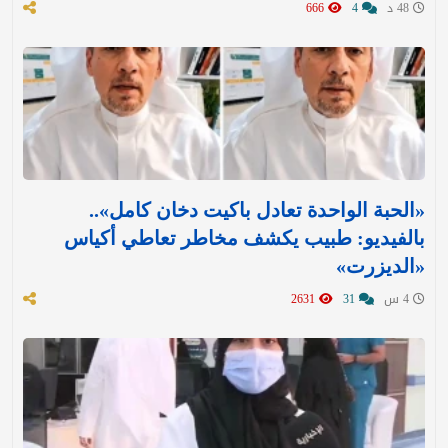
48 د
4
666
«الحبة الواحدة تعادل باكيت دخان كامل»..
بالفيديو: طبيب يكشف مخاطر تعاطي أكياس
«الديزرت»
4 س
31
2631