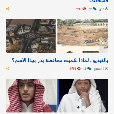
فسُحقت!
6 ي
39
7460
بالفيديو.. لماذا سُميت محافظة بدر بهذا الاسم؟
4 اسبوع
11
8761