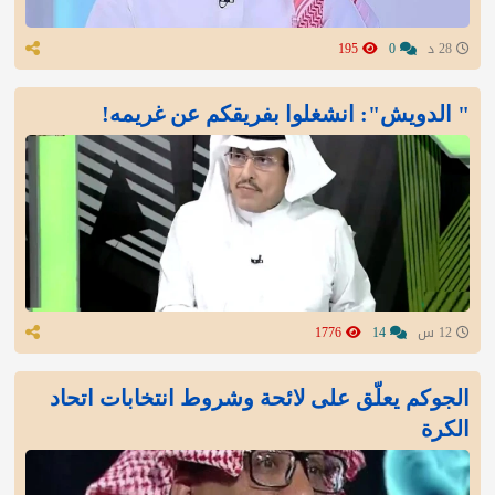
28 د
0
195
" الدويش": انشغلوا بفريقكم عن غريمه!
12 س
14
1776
الجوكم يعلّق على لائحة وشروط انتخابات اتحاد
الكرة