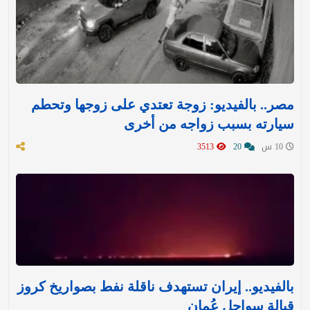
مصر.. بالفيديو: زوجة تعتدي على زوجها وتحطم
سيارته بسبب زواجه من أخرى
10 س
20
3513
بالفيديو.. إيران تستهدف ناقلة نفط بصواريخ كروز
قبالة سواحل عُمان