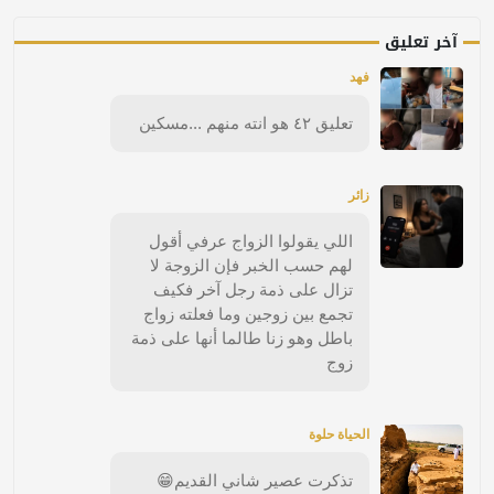
آخر تعليق
فهد
تعليق ٤٢ هو انته منهم ...مسكين
زائر
اللي يقولوا الزواج عرفي أقول
لهم حسب الخبر فإن الزوجة لا
تزال على ذمة رجل آخر فكيف
تجمع بين زوجين وما فعلته زواج
باطل وهو زنا طالما أنها على ذمة
زوج
الحياة حلوة
تذكرت عصير شاني القديم😁