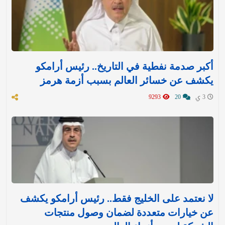
أكبر صدمة نفطية في التاريخ.. رئيس أرامكو
يكشف عن خسائر العالم بسبب أزمة هرمز
3 ي
20
9293
لا نعتمد على الخليج فقط.. رئيس أرامكو يكشف
عن خيارات متعددة لضمان وصول منتجات