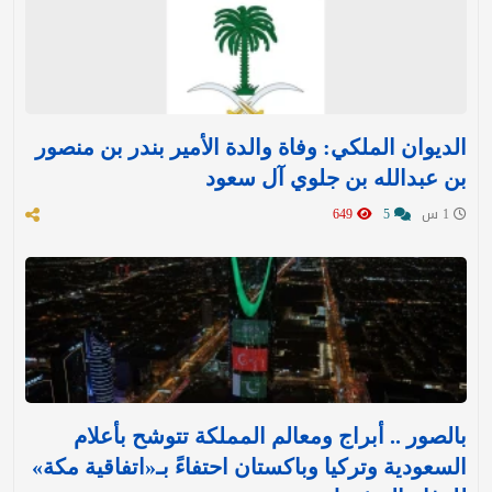
الديوان الملكي: وفاة والدة الأمير بندر بن منصور
بن عبدالله بن جلوي آل سعود
1 س
5
649
بالصور .. أبراج ومعالم المملكة تتوشح بأعلام
السعودية وتركيا وباكستان احتفاءً بـ«اتفاقية مكة»