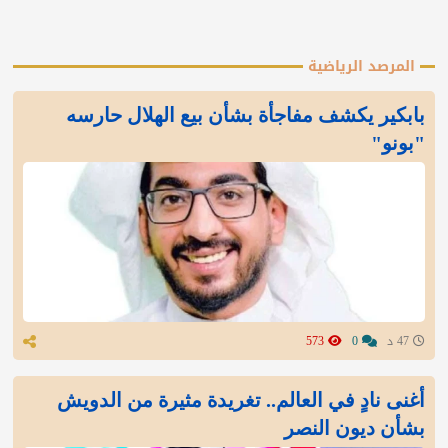
المرصد الرياضية
بابكير يكشف مفاجأة بشأن بيع الهلال حارسه
"بونو"
47 د
0
573
أغنى نادٍ في العالم.. تغريدة مثيرة من الدويش
بشأن ديون النصر