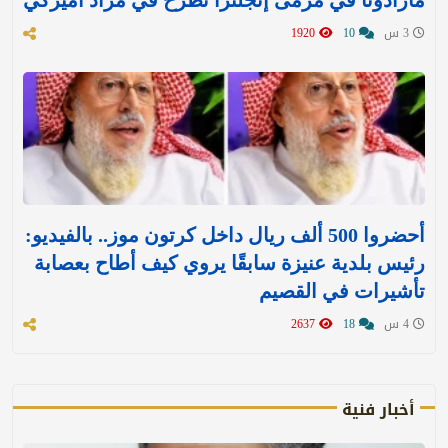
مارادونا في مرمى إنجلترا تُطرح في مزاد أميركي
3 س
10
1920
أحضروا 500 ألف ريال داخل كرتون موز.. بالفيديو:
رئيس بلدية عنيزة سابقًا يروي كيف أطاح بعصابة
تأشيرات في القصيم
4 س
18
2637
أخبار فنية