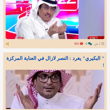
2 س
0
845
" البكيري" يغرد : النصر لازال في العناية المركزة
!