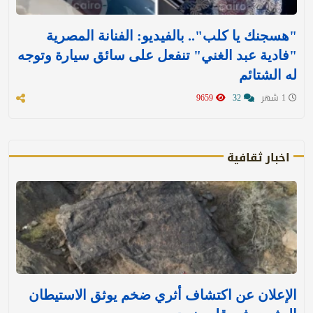
"هسجنك يا كلب".. بالفيديو: الفنانة المصرية
"فادية عبد الغني" تنفعل على سائق سيارة وتوجه
له الشتائم
1 شهر
32
9659
اخبار ثقافية
الإعلان عن اكتشاف أثري ضخم يوثق الاستيطان