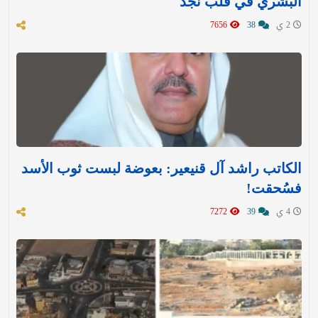
البشري في قلب نجد
2 ي
38
7656
الكاتب راشد آل قنيعير: بعوضة لبست ثوب الأسد
فسُحقت!
4 ي
39
7272