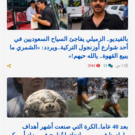
بالفيديو.. الزميلي يفاجئ السياح السعوديين في
أحد شوارع أوزنجول التركية..ويردد: «الشمري ما
يبيع القهوة.. يالله حيهم!»
3 س
53
2944
بعد 40 عاما..الكرة التي صنعت أشهر أهداف