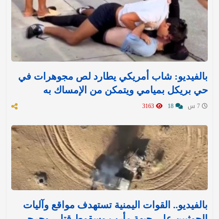
بالفيديو: شاب أمريكي يطارد لص مجوهرات في
حي بريكل بميامي ويتمكن من الإمساك به
7 س
18
3163
بالفيديو.. القوات اليمنية تستهدف مواقع وآليات
الحوثيين على جبهة مأرب وسقوط قتلى وجرحى