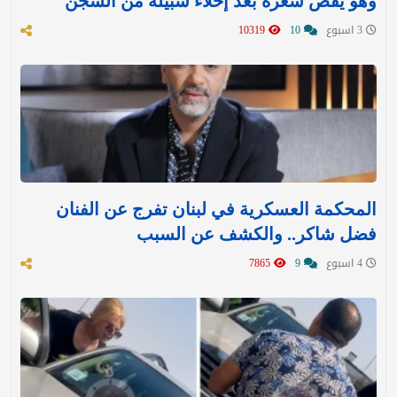
وهو يقص شعره بعد إخلاء سبيله من السجن
3 اسبوع
10
10319
المحكمة العسكرية في لبنان تفرج عن الفنان
فضل شاكر.. والكشف عن السبب
4 اسبوع
9
7865