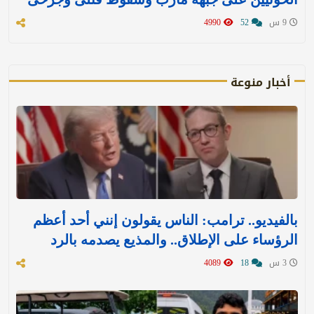
9 س
52
4990
أخبار منوعة
بالفيديو.. ترامب: الناس يقولون إنني أحد أعظم
الرؤساء على الإطلاق.. والمذيع يصدمه بالرد
3 س
18
4089