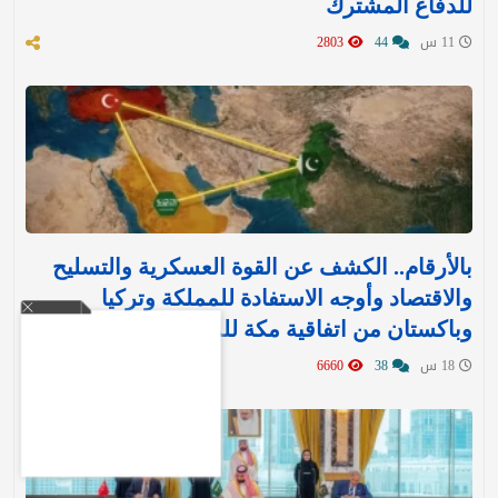
للدفاع المشترك‬⁩ ‏
11 س
44
2803
بالأرقام.. الكشف عن القوة العسكرية والتسليح
والاقتصاد وأوجه الاستفادة للمملكة وتركيا
وباكستان من اتفاقية مكة للدفاع
18 س
38
6660