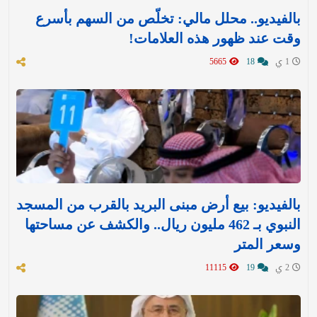
بالفيديو.. محلل مالي: تخلّص من السهم بأسرع
وقت عند ظهور هذه العلامات!
1 ي
18
5665
بالفيديو: بيع أرض مبنى البريد بالقرب من المسجد
النبوي بـ 462 مليون ريال.. والكشف عن مساحتها
وسعر المتر
2 ي
19
11115