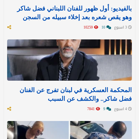
بالفيديو: أول ظهور للفنان اللبناني فضل شاكر
وهو يقص شعره بعد إخلاء سبيله من السجن
3 اسبوع
10
10259
المحكمة العسكرية في لبنان تفرج عن الفنان
فضل شاكر.. والكشف عن السبب
4 اسبوع
9
7841