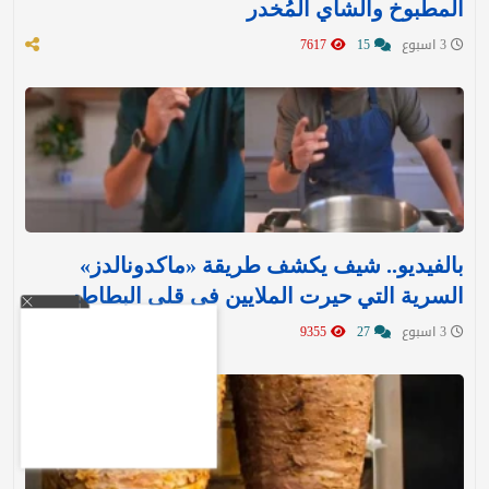
المطبوخ والشاي المُخدر
3 اسبوع
15
7617
بالفيديو.. شيف يكشف طريقة «ماكدونالدز»
السرية التي حيرت الملايين في قلي البطاطس
3 اسبوع
27
9355