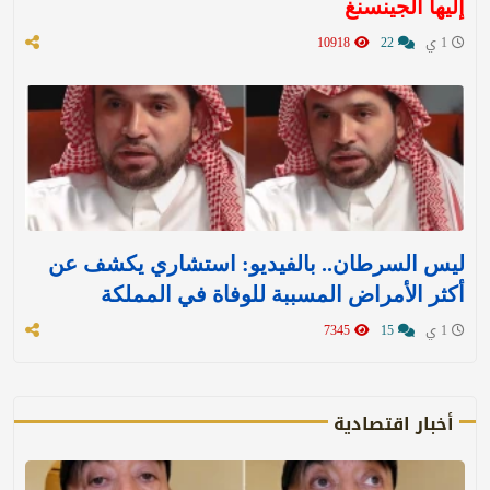
إليها الجينسنغ
1 ي
22
10918
ليس السرطان.. بالفيديو: استشاري يكشف عن
أكثر الأمراض المسببة للوفاة في المملكة
1 ي
15
7345
أخبار اقتصادية