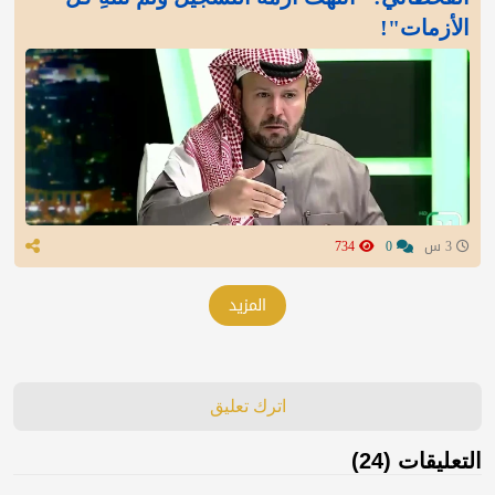
الأزمات"!
3 س
0
734
المزيد
اترك تعليق
التعليقات (24)