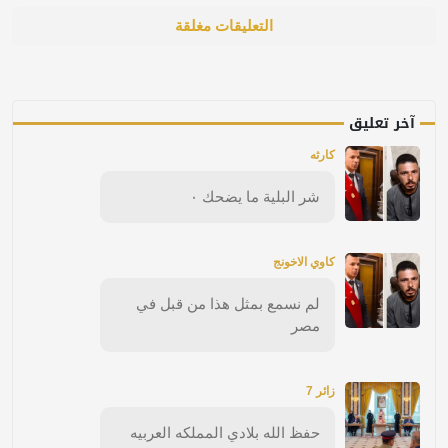
التعليقات مغلقة
آخر تعليق
كارثه
شر البلية ما يضحك ٠
كاوي الاخونج
لم نسمع بمثل هذا من قبل في
مصر
زائر 7
حفظ الله بلادي المملكه العربيه