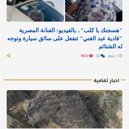
"هسجنك يا كلب".. بالفيديو: الفنانة المصرية
"فادية عبد الغني" تنفعل على سائق سيارة وتوجه
له الشتائم
1 شهر
32
9610
اخبار ثقافية