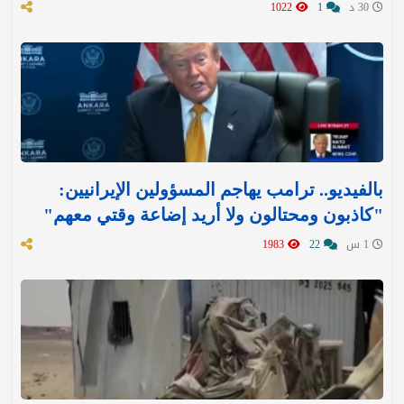
30 د
1
1022
بالفيديو.. ترامب يهاجم المسؤولين الإيرانيين:
"كاذبون ومحتالون ولا أريد إضاعة وقتي معهم"
1 س
22
1983