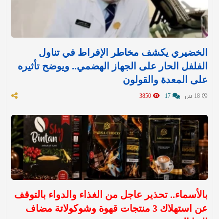
الخضيري يكشف مخاطر الإفراط في تناول
الفلفل الحار على الجهاز الهضمي.. ويوضح تأثيره
على المعدة والقولون
18 س
17
3850
بالأسماء.. تحذير عاجل من الغذاء والدواء بالتوقف
عن استهلاك 3 منتجات قهوة وشوكولاتة مضاف