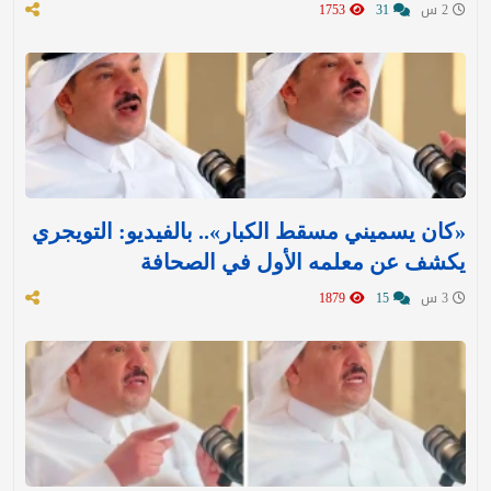
2 س
31
1753
«كان يسميني مسقط الكبار».. بالفيديو: التويجري
يكشف عن معلمه الأول في الصحافة
3 س
15
1879