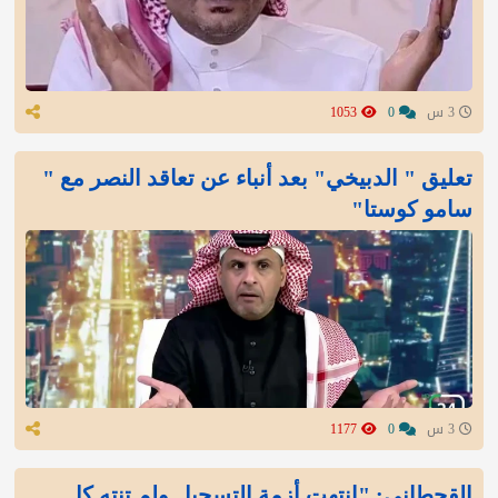
3 س
0
1053
تعليق " الدبيخي" بعد أنباء عن تعاقد النصر مع "
سامو كوستا"
3 س
0
1177
القحطاني: "انتهت أزمة التسجيل ولم تنتهِ كل