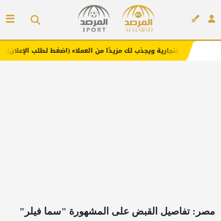
ية ويجذب لك مزيدًا من العملاء (اضغط لطلب الإعلان)
مفارش
إعلان
مصر: تفاصيل القبض على المشهورة "سما فيلر"