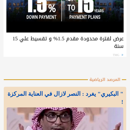
عرض لفترة محدودة مقدم 1.5% و تقسيط علي 15
سنة
TMG
المرصد الرياضية
" البكيري" يغرد : النصر لازال في العناية المركزة
!