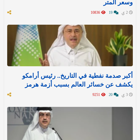
وسعر المتر
2 ي
19
10836
أكبر صدمة نفطية في التاريخ.. رئيس أرامكو
يكشف عن خسائر العالم بسبب أزمة هرمز
3 ي
20
9251