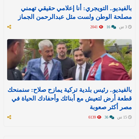
بالفيديو.. التويجري: أنا إعلامي حقيقي تهمني
مصلحة الوطن ولست مثل عبدالرحمن الجماز
3 س
16
2041
بالفيديو.. رئيس بلدية تركية يمازح صلاح: سنمنحك
قطعة أرض لتعيش مع أبنائك وأحفادك الحياة في
مصر أكثر صعوبة
15 س
36
6139