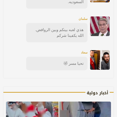
السعوديه.
سلمان
هذي لعبه بينكم وبين الروافض.
الله يكفينا شركم
سعاد
تحيا مسر 🤣
أخبار دولية