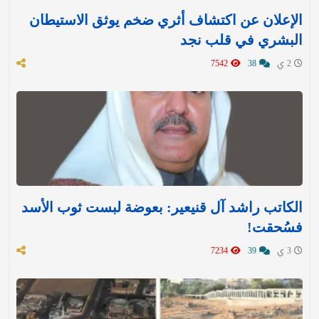
الإعلان عن اكتشاف أثري ضخم يوثق الاستيطان
البشري في قلب نجد
2 ي
38
7542
الكاتب راشد آل قنيعير: بعوضة لبست ثوب الأسد
فسُحقت!
3 ي
39
7234