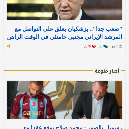
"صعب جدا".. بزشكيان يعلق على التواصل مع
المرشد الإيراني مجتبى خامنئي في الوقت الراهن
7 س
38
2870
أخبار منوعة
رسميا.. بالصور : محمد صلاح يوقع عقدا مع