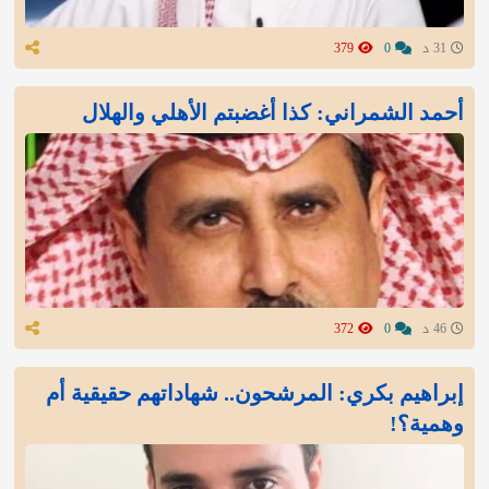
31 د
0
379
أحمد الشمراني: كذا أغضبتم الأهلي والهلال
46 د
0
372
إبراهيم بكري: المرشحون.. شهاداتهم حقيقية أم
وهمية؟!