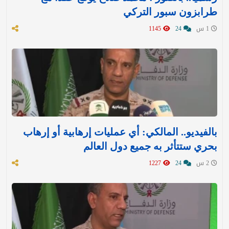
طرابزون سبور التركي
1 س
24
1145
بالفيديو.. المالكي: أي عمليات إرهابية أو إرهاب
بحري ستتأثر به جميع دول العالم
2 س
24
1227