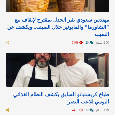
مهندس سعودي يثير الجدل بمقترح لإيقاف بيع
"الشاورما" والمايونيز خلال الصيف.. ويكشف عن
السبب
2 شهر
26
3463
طباخ كريستيانو السابق يكشف النظام الغذائي
اليومي للاعب النصر
3 شهر
22
4418