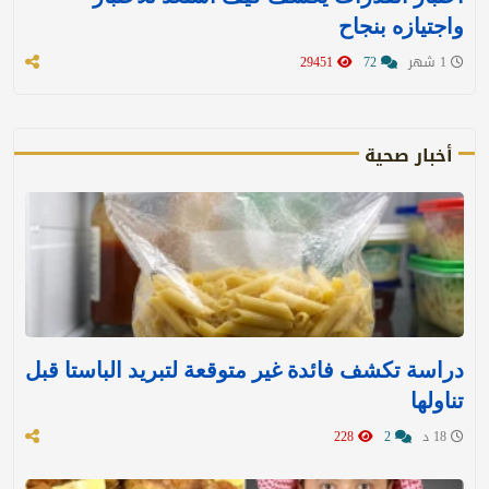
واجتيازه بنجاح
1 شهر
72
29451
أخبار صحية
دراسة تكشف فائدة غير متوقعة لتبريد الباستا قبل
تناولها
18 د
2
228