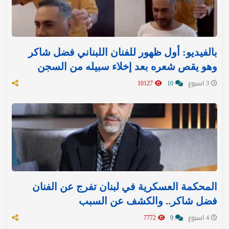
بالفيديو: أول ظهور للفنان اللبناني فضل شاكر
وهو يقص شعره بعد إخلاء سبيله من السجن
3 اسبوع
10
10127
المحكمة العسكرية في لبنان تفرج عن الفنان
فضل شاكر.. والكشف عن السبب
4 اسبوع
9
7772