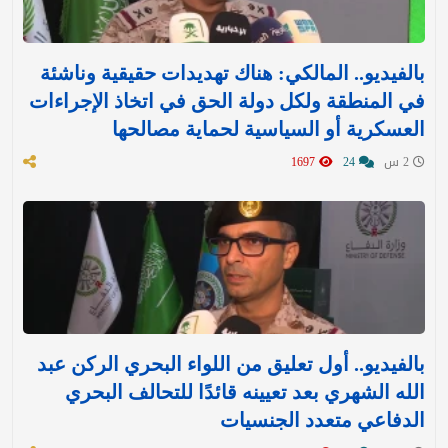
بالفيديو.. المالكي: هناك تهديدات حقيقية وناشئة
في المنطقة ولكل دولة الحق في اتخاذ الإجراءات
العسكرية أو السياسية لحماية مصالحها
2 س
24
1697
بالفيديو.. أول تعليق من اللواء البحري الركن عبد
الله الشهري بعد تعيينه قائدًا للتحالف البحري
الدفاعي متعدد الجنسيات