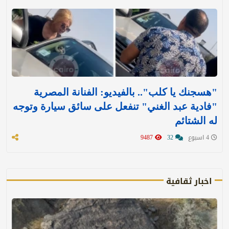
"هسجنك يا كلب".. بالفيديو: الفنانة المصرية
"فادية عبد الغني" تنفعل على سائق سيارة وتوجه
له الشتائم
4 اسبوع
32
9487
اخبار ثقافية