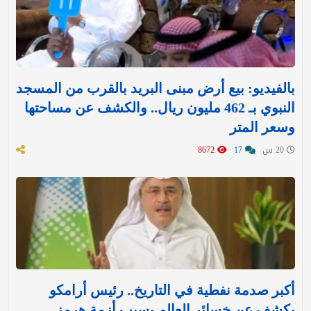
بالفيديو: بيع أرض مبنى البريد بالقرب من المسجد
النبوي بـ 462 مليون ريال.. والكشف عن مساحتها
وسعر المتر
20 س
17
8672
أكبر صدمة نفطية في التاريخ.. رئيس أرامكو
يكشف عن خسائر العالم بسبب أزمة هرمز