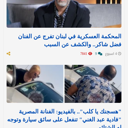
المحكمة العسكرية في لبنان تفرج عن الفنان
فضل شاكر.. والكشف عن السبب
4 اسبوع
9
7841
"هسجنك يا كلب".. بالفيديو: الفنانة المصرية
"فادية عبد الغني" تنفعل على سائق سيارة وتوجه
له الشتائم