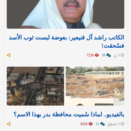
الكاتب راشد آل قنيعير: بعوضة لبست ثوب الأسد
فسُحقت!
3 ي
39
7230
بالفيديو.. لماذا سُميت محافظة بدر بهذا الاسم؟
3 اسبوع
11
8458