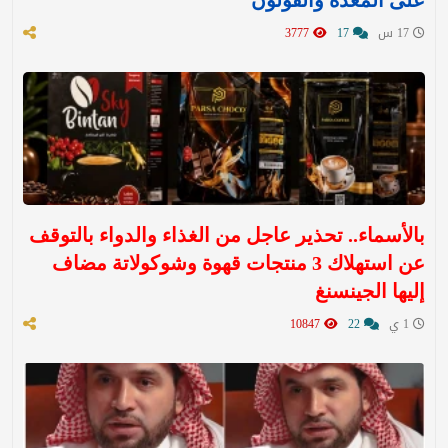
17 س
17
3777
بالأسماء.. تحذير عاجل من الغذاء والدواء بالتوقف
عن استهلاك 3 منتجات قهوة وشوكولاتة مضاف
إليها الجينسنغ
1 ي
22
10847