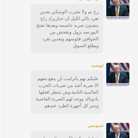
رح نم ولا تشرب الوسكي بعدين
تغرد تالي الليل ان خنازيرك راح
ينفذون ضربه حاسمه وبعدها تفتح
البورصه نزول وتقحش من
الخوافين فلوسهم وبعدين تغرد
ويطلع السوق
ابومحمد
عليكم بهم ياترامب لن ينفع معهم
الا ضربة أشد من ضربات الحرب
العالمية الثانية.وش تنتظر افعلها
يادونالد ووجه لهم الضربة القاضية
ودمر كل أجهزة الطرد عندهم
اسمع مني