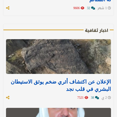
1 شهر
32
9606
اخبار ثقافية
الإعلان عن اكتشاف أثري ضخم يوثق الاستيطان
البشري في قلب نجد
2 ي
38
7521