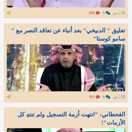
2 س
0
810
تعليق " الدبيخي" بعد أنباء عن تعاقد النصر مع "
سامو كوستا"
2 س
0
911
القحطاني: "انتهت أزمة التسجيل ولم تنتهِ كل
الأزمات"!