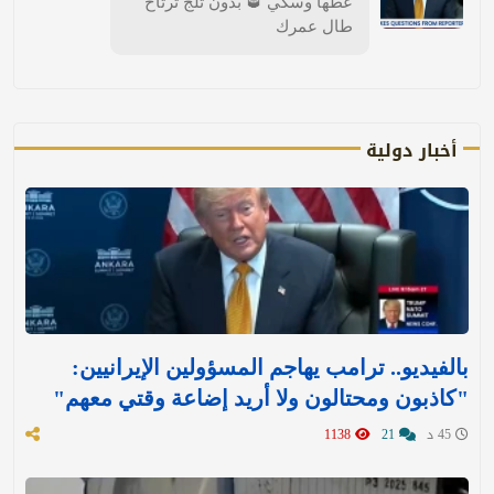
عطها وسكي 🥃 بدون ثلج ترتاح
طال عمرك
أخبار دولية
بالفيديو.. ترامب يهاجم المسؤولين الإيرانيين:
"كاذبون ومحتالون ولا أريد إضاعة وقتي معهم"
45 د
21
1138