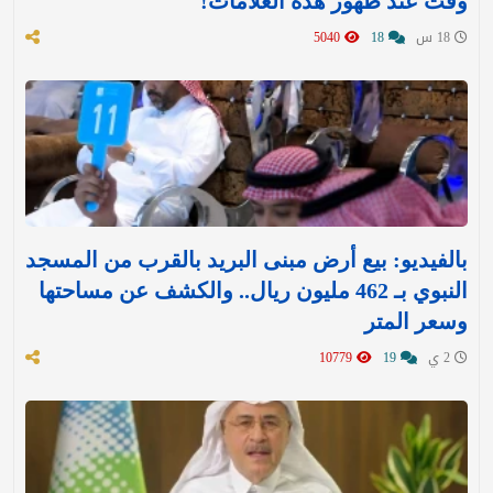
وقت عند ظهور هذه العلامات!
18 س
18
5040
بالفيديو: بيع أرض مبنى البريد بالقرب من المسجد
النبوي بـ 462 مليون ريال.. والكشف عن مساحتها
وسعر المتر
2 ي
19
10779