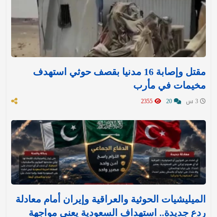
مقتل وإصابة 16 مدنيا بقصف حوثي استهدف
مخيمات في مأرب
3 س
20
2355
الميليشيات الحوثية والعراقية وإيران أمام معادلة
ردع جديدة.. استهداف السعودية يعني مواجهة