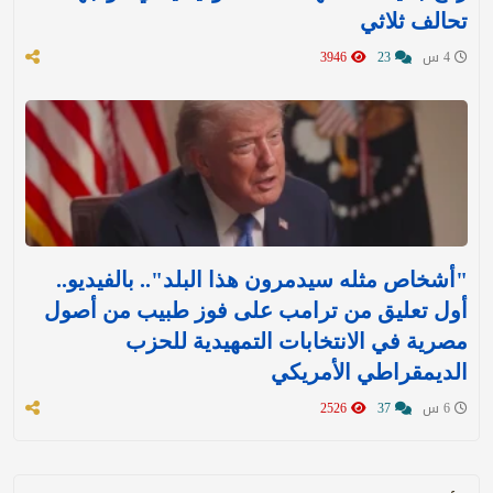
تحالف ثلاثي
4 س
23
3946
"أشخاص مثله سيدمرون هذا البلد".. بالفيديو..
أول تعليق من ترامب على فوز طبيب من أصول
مصرية في الانتخابات التمهيدية للحزب
الديمقراطي الأمريكي
6 س
37
2526