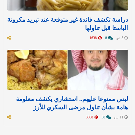
دراسة تكشف فائدة غير متوقعة عند تبريد مكرونة
الباستا قبل تناولها
5 س
8
1638
ليس ممنوعا عليهم.. استشاري يكشف معلومة
هامة بشأن تناول مرضى السكري للأرز
11 س
38
3808