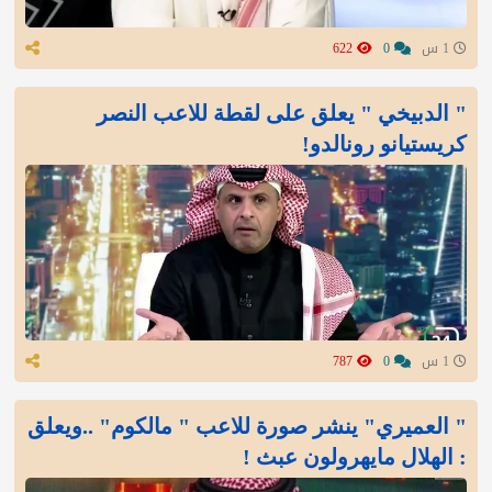
1 س
0
622
" الدبيخي " يعلق على لقطة للاعب النصر
كريستيانو رونالدو!
1 س
0
787
" العميري" ينشر صورة للاعب " مالكوم" ..ويعلق
: الهلال مايهرولون عبث !