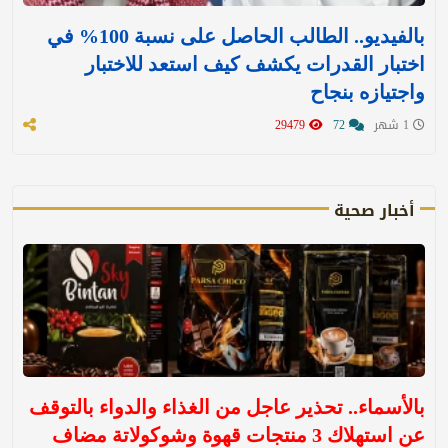
بالفيديو.. الطالب الحاصل على نسبة 100% في
اختبار القدرات يكشف كيف استعد للاختبار
واجتيازه بنجاح
1 شهر
72
29479
أخبار صحية
بالأسماء.. تحذير عاجل من الغذاء والدواء بالتوقف
عن استهلاك 3 منتجات قهوة وشوكولاتة مضاف