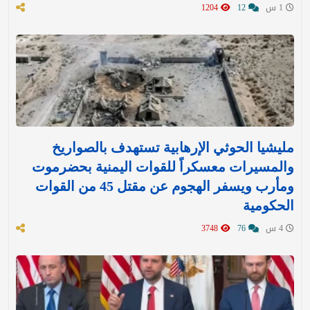
1 س
12
1204
مليشيا الحوثي الإرهابية تستهدف بالصواريخ
والمسيرات معسكراً للقوات اليمنية بحضرموت
ومأرب ويسفر الهجوم عن مقتل 45 من القوات
الحكومية
4 س
76
3748