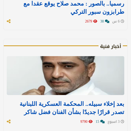
رسميا.. بالصور : محمد صلاح يوقع عقدا مع
طرابزون سبور التركي
6 س
38
2679
أخبار فنية
بعد إخلاء سبيله.. المحكمة العسكرية اللبنانية
تصدر قرارًا جديدًا بشأن الفنان فضل شاكر
3 اسبوع
15
9790