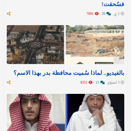
فسُحقت!
2 ي
39
7091
بالفيديو.. لماذا سُميت محافظة بدر بهذا الاسم؟
3 اسبوع
11
8351