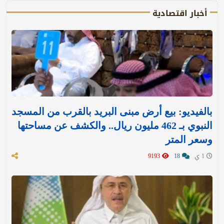
أخبار اقتصادية
بالفيديو: بيع أرض مبنى البريد بالقرب من المسجد
النبوي بـ 462 مليون ريال.. والكشف عن مساحتها
وسعر المتر
1 ي
18
9193