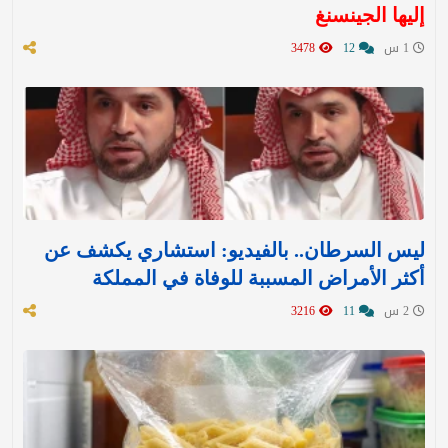
إليها الجينسنغ
1 س
12
3478
ليس السرطان.. بالفيديو: استشاري يكشف عن
أكثر الأمراض المسببة للوفاة في المملكة
2 س
11
3216