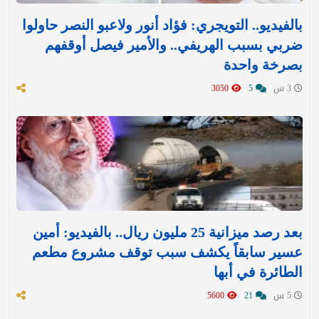
بالفيديو.. التويجري: فؤاد أنور ولاعبو النصر حاولوا
ضربي بسبب الهريفي.. والأمير فيصل أوقفهم
بصرخة واحدة
3 س
5
3050
بعد رصد ميزانية 25 مليون ريال.. بالفيديو: أمين
عسير سابقاً يكشف سبب توقف مشروع مطعم
الطائرة في أبها
5 س
21
5600