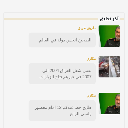
آخر تعليق
طربق طربق
الصحيح أنجس دولة في العالم
مكاري
نفس شغل العراق 2004 الى
2007 في غيرهم نتاج الزيارات
مكاري
طايح حظ عندكم 12 امام معصور
ولسى الرابع