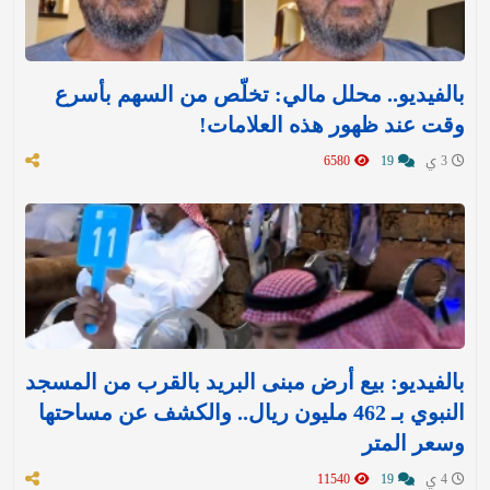
بالفيديو.. محلل مالي: تخلّص من السهم بأسرع
وقت عند ظهور هذه العلامات!
3 ي
19
6580
بالفيديو: بيع أرض مبنى البريد بالقرب من المسجد
النبوي بـ 462 مليون ريال.. والكشف عن مساحتها
وسعر المتر
4 ي
19
11540