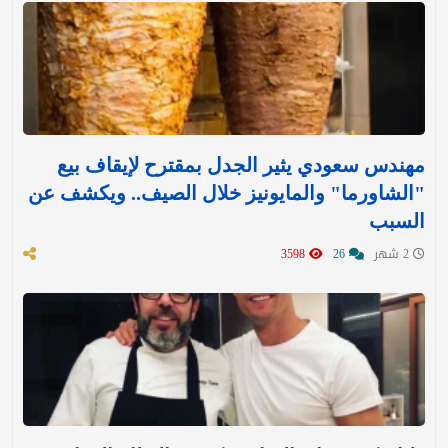
مهندس سعودي يثير الجدل بمقترح لإيقاف بيع
"الشاورما" والمايونيز خلال الصيف.. ويكشف عن
السبب
2 شهر
26
3598