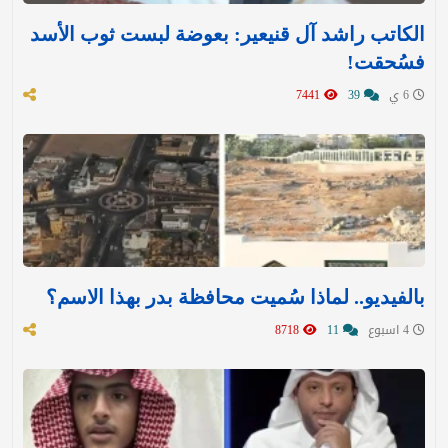
الكاتب راشد آل قنيعير: بعوضة لبست ثوب الأسد
فسُحقت!
6 ي
39
7441
بالفيديو.. لماذا سُميت محافظة بدر بهذا الاسم؟
4 اسبوع
11
8718