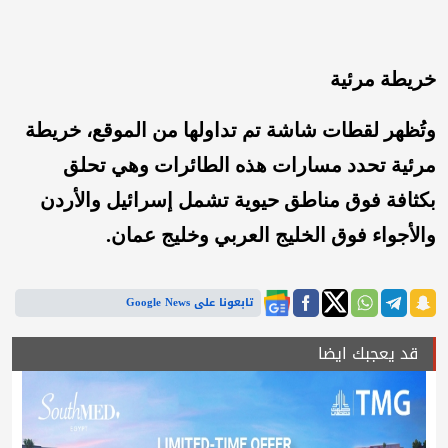
خريطة مرئية
وتُظهر لقطات شاشة تم تداولها من الموقع، خريطة
مرئية تحدد مسارات هذه الطائرات وهي تحلق
بكثافة فوق مناطق حيوية تشمل إسرائيل والأردن
والأجواء فوق الخليج العربي وخليج عمان.
تابعونا على Google News
قد يعجبك ايضا