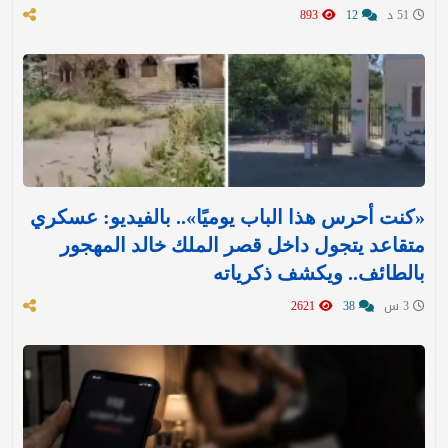
51 د
12
893
«كنت أحرس هذا الباب يوميًا».. بالفيديو: عسكري
متقاعد يتجول داخل قصر الملك خالد المهجور
بالطائف.. ويكشف ذكرياته
3 س
38
2621