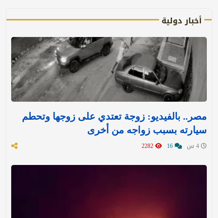
أخبار دولية
مصر.. بالفيديو: زوجة تعتدي على زوجها وتحطم
سيارته بسبب زواجه من أخرى
4 س
16
2282