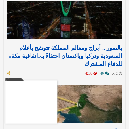
بالصور .. أبراج ومعالم المملكة تتوشح بأعلام
السعودية وتركيا وباكستان احتفاءً بـ«اتفاقية مكة»
للدفاع المشترك‬⁩ ‏
2 ي
46
4258