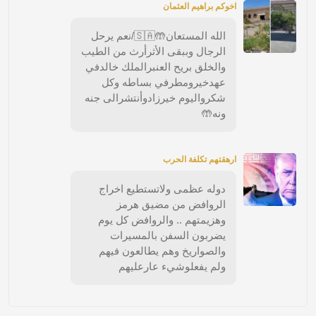
اخوكم براهيم العثمان
الله المستعان🤲🇸🇦/نعم يرحل
الرجال وببقى الأثرأرث من الطيب
والخلق بريح العنبرالملك خالدفي
عهدخيرومطرفي بساطه وكل
شكرواليوم خيرزادوأنتشرالى جنه
ونه🤲
ارهقتهم تكلفة الحرب
دوله عظمى ولاتستطيع اخراج
الروافض من مضيق هرمز
وهزيمتهم .. والروافض كل يوم
يضربون السفن بالمسيرات
والصواريخ وهم يطالعون فيهم
ولم يفعلوشيء عارعليهم