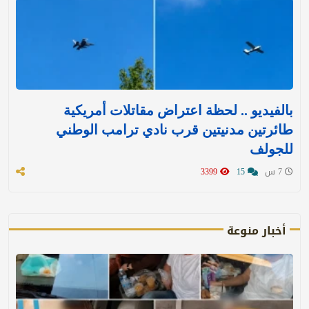
بالفيديو .. لحظة اعتراض مقاتلات أمريكية
طائرتين مدنيتين قرب نادي ترامب الوطني
للجولف
7 س
15
3399
أخبار منوعة