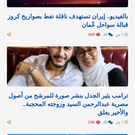
بالفيديو.. إيران تستهدف ناقلة نفط بصواريخ كروز
قبالة سواحل عُمان
5 س
24
3989
ترامب يثير الجدل بنشر صورة للمرشح من أصول
مصرية عبدالرحمن السيد وزوجته المحجبة..
والأخير يعلق
5 س
26
3586