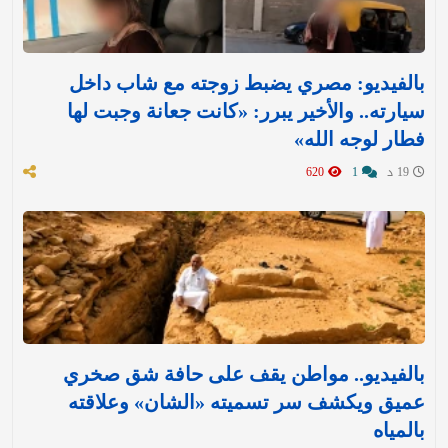
بالفيديو: مصري يضبط زوجته مع شاب داخل
سيارته.. والأخير يبرر: «كانت جعانة وجبت لها
فطار لوجه الله»
19 د
1
620
بالفيديو.. مواطن يقف على حافة شق صخري
عميق ويكشف سر تسميته «الشان» وعلاقته
بالمياه