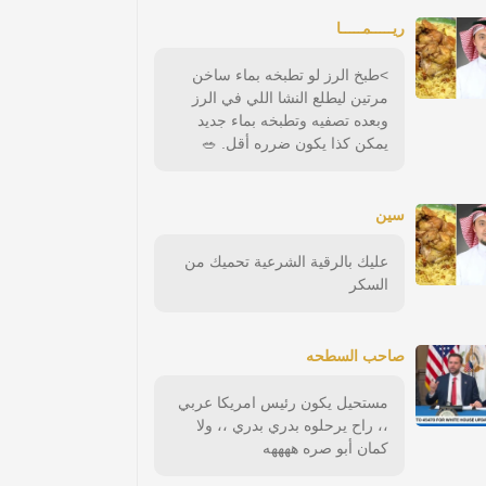
ريـــــمـــــا
>طبخ الرز لو تطبخه بماء ساخن
مرتين ليطلع النشا اللي في الرز
وبعده تصفيه وتطبخه بماء جديد
يمكن كذا يكون ضرره أقل. 🥗
سين
عليك بالرقية الشرعية تحميك من
السكر
صاحب السطحه
مستحيل يكون رئيس امريكا عربي
،، راح يرحلوه بدري بدري ،، ولا
كمان أبو صره ههههه