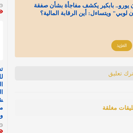
إلى 13 مليون يورو.. بابكير يكشف مفاجأة بشأن صفقة
ن لوبي" ويتساءل: أين الرقابة المالية؟
المزيد
تع
ترك تعليق
لل
ال
ال
ش
مس
ليقات مغلقة
وم