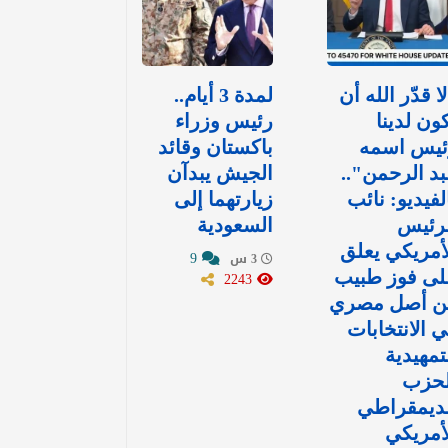
ا قدّر الله أن
لمدة 3 أيام..
ون لدينا
رئيس وزراء
ئيس اسمه
باكستان وقائد
د الرحمن"..
الجيش يبدآن
لفيديو: نائب
زيارتهما إلى
لرئيس
السعودية
أمريكي يعلق
9
3 س
لى فوز طبيب
2243
ن أصل مصري
 الانتخابات
تمهيدية
لحزب
لديمقراطي
أمريكي