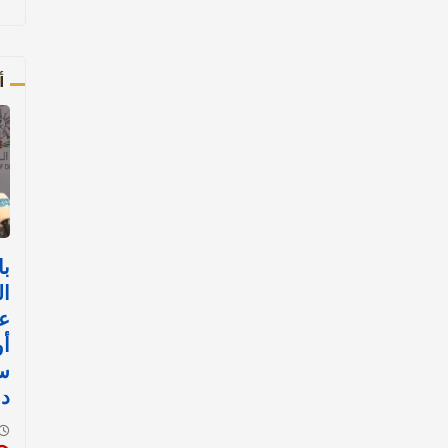
أ
با
ال
عم
أو
ست
دو