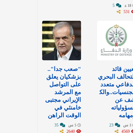
5
18 د
531
يين قائد
"صعب جدا"..
تحالف البحري
بزشكيان يعلق
دفاعي متعدد
على التواصل
جنسيات..والك
مع المرشد
ف عن
الإيراني مجتبى
ؤولياته
خامنئي في
هامه
الوقت الراهن
35
23
3 س
5 س
2640
4569