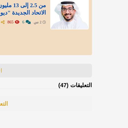
من 2.5 
الاتحاد الجديدة "ديو
865
6
2 س
ا
التعليقات (47)
التع