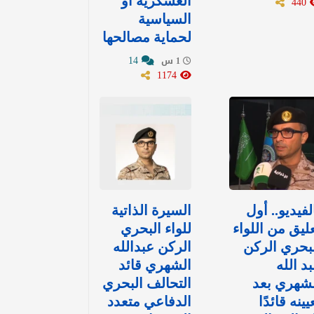
440
العسكرية أو
السياسية
لحماية مصالحها
14
1 س
1174
لفيديو.. أول
السيرة الذاتية
ليق من اللواء
للواء البحري
بحري الركن
الركن عبدالله
د الله
الشهري قائد
شهري بعد
التحالف البحري
يينه قائدًا
الدفاعي متعدد