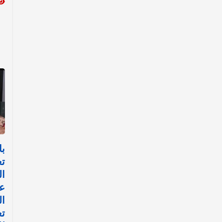
با
تع
ال
عب
ال
تع