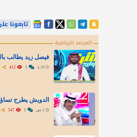
تابعونا على gle News
المرصد الرياضية
فيصل زيد يطالب بال
412
1
33 د
الدويش يطرح تساؤلً
547
1
1 س