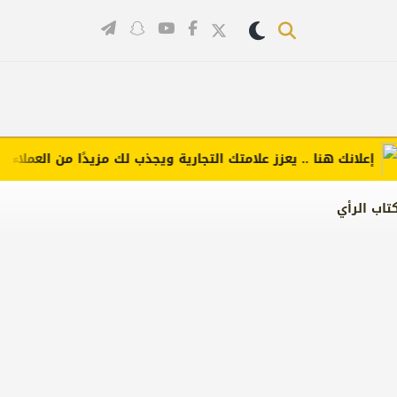
لانك هنا .. يعزز علامتك التجارية ويجذب لك مزيدًا من العملاء (اضغط 
تاب الرأي