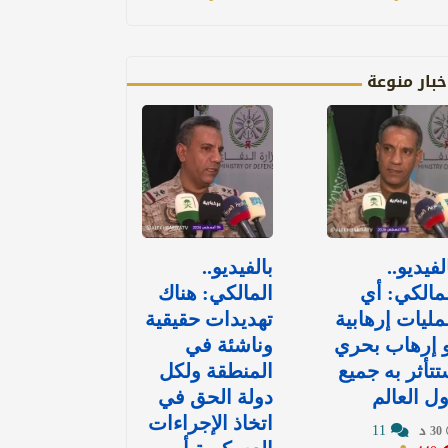
خبار منوعة
لفيديو..
بالفيديو..
مالكي: أي
المالكي: هناك
ليات إرهابية
تهديدات حقيقية
 إرهاب بحري
وناشئة في
تأثر به جميع
المنطقة ولكل
ل العالم
دولة الحق في
اتخاذ الإجراءات
11
30 د