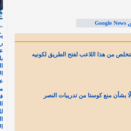
Goo
"ل
يك
ر
عب
تخلص من هذا اللاعب لفتح الطريق لكونيه
با
ا
ال
ع
م
ا بشأن منع كوستا من تدريبات النصر
في
ال
ل
ا
ال