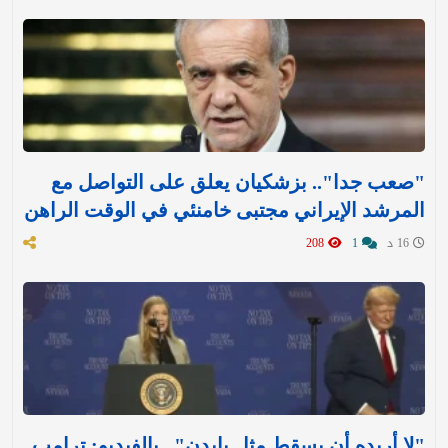
"صعب جدا".. بزشكيان يعلق على التواصل مع
المرشد الإيراني مجتبى خامنئي في الوقت الراهن
16 د
1
208
"لا أريده أن يسقط مثل بايدن".. بالفيديو: ترامب