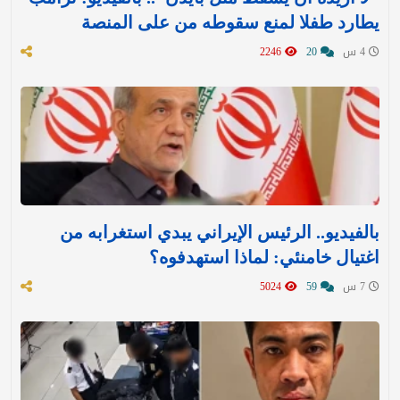
يطارد طفلا لمنع سقوطه من على المنصة
4 س
20
2246
بالفيديو.. الرئيس الإيراني يبدي استغرابه من
اغتيال خامنئي: لماذا استهدفوه؟
7 س
59
5024