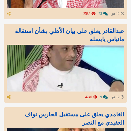
12 س
23
2586
عبدالقادر يعلق على بيان الأهلي بشأن استقالة
ماتياس يايسله
12 س
9
4240
الغامدي يعلق على مستقبل الحارس نواف
العقيدي مع النصر