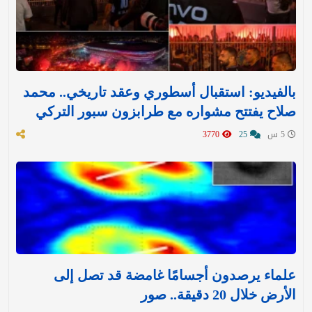
بالفيديو: استقبال أسطوري وعقد تاريخي.. محمد
صلاح يفتتح مشواره مع طرابزون سبور التركي
5 س
25
3770
علماء يرصدون أجسامًا غامضة قد تصل إلى
الأرض خلال 20 دقيقة.. صور