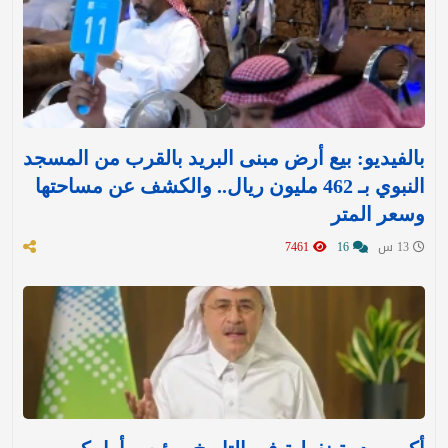
بالفيديو: بيع أرض مبنى البريد بالقرب من المسجد
النبوي بـ 462 مليون ريال.. والكشف عن مساحتها
وسعر المتر
13 س
16
7461