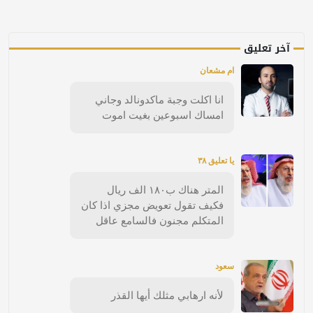
آخر تعليق
ام مشعان
انا اكلت وجبة ماكدونالد وجاني
امساك اسبوعين بغيت اموت
يا تعليق ٣٨
المتر هناك ب١٨٠ الف ريال
فكيف تقول تعويض مجزي اذا كان
المتكلم مجنون فالسامع عاقل
سعود
لأنه ارهابي مثلك أيها القذر