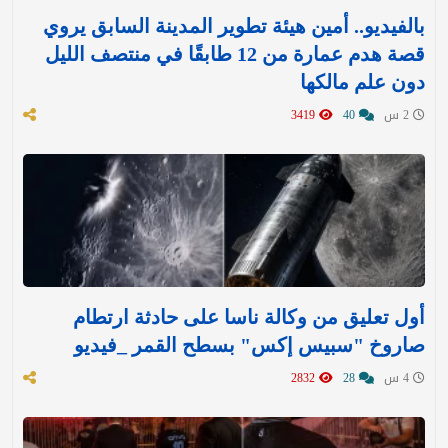
بالفيديو.. أمين هيئة تطوير المدينة السابق يروي
قصة هدم عمارة من 12 طابقًا في منتصف الليل
دون علم مالكها
2 س
40
3419
أول تعليق من وكالة ناسا على حادثة ارتطام
صاروخ "سبيس إكس" بسطح القمر _فيديو
4 س
28
2832