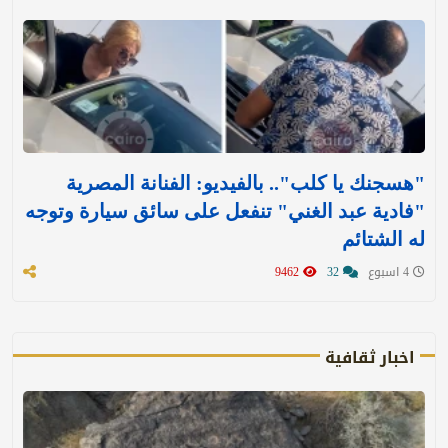
"هسجنك يا كلب".. بالفيديو: الفنانة المصرية
"فادية عبد الغني" تنفعل على سائق سيارة وتوجه
له الشتائم
4 اسبوع
32
9462
اخبار ثقافية