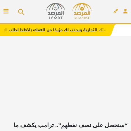
التجارية ويجذب لك مزيدًا من العملاء (اضغط لطلب الإعلان)
إعلان
“سنحصل على نصف نفطهم”.. ترامب يكشف ما