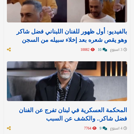
بالفيديو: أول ظهور للفنان اللبناني فضل شاكر
وهو يقص شعره بعد إخلاء سبيله من السجن
3 اسبوع
10
10082
المحكمة العسكرية في لبنان تفرج عن الفنان
فضل شاكر.. والكشف عن السبب
4 اسبوع
9
7764