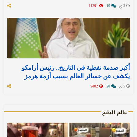
3 ي
19
11391
أكبر صدمة نفطية في التاريخ.. رئيس أرامكو
يكشف عن خسائر العالم بسبب أزمة هرمز
5 ي
20
9402
عالم الطبخ