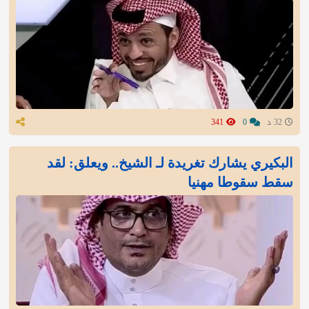
32 د
0
341
البكيري يشارك تغريدة لـ الشيخ.. ويعلق: لقد
سقط سقوطا مهنيا