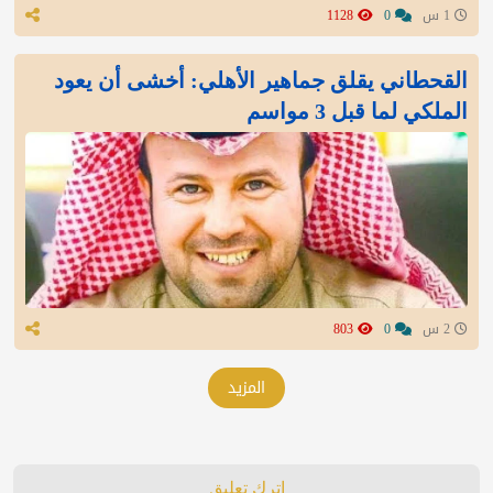
1 س
0
1128
القحطاني يقلق جماهير الأهلي: أخشى أن يعود
الملكي لما قبل 3 مواسم
2 س
0
803
المزيد
اترك تعليق