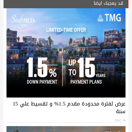
قد يعجبك ايضا
عرض لفترة محدودة مقدم 1.5% و تقسيط علي 15
سنة
TMG