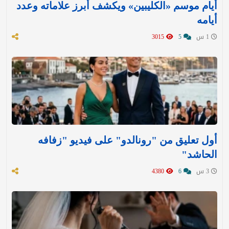
أيام موسم «الكليبين» ويكشف أبرز علاماته وعدد
أيامه
1 س
5
3015
أول تعليق من "رونالدو" على فيديو "زفافه
الحاشد"
3 س
6
4380