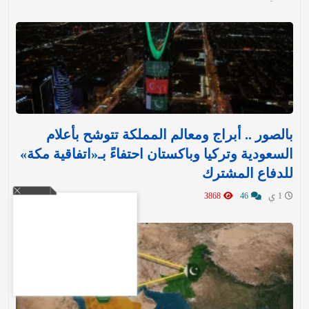
بالصور .. أبراج ومعالم المملكة تتوشح بأعلام
السعودية وتركيا وباكستان احتفاءً بـ«اتفاقية مكة»
للدفاع المشترك‬⁩ ‏
1 ي
46
3868