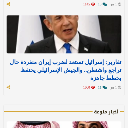
1 س
15
1145
تقارير: إسرائيل تستعد لضرب إيران منفردة حال
تراجع واشنطن.. والجيش الإسرائيلي يحتفظ
بخطط جاهزة
1 س
11
1000
أخبار منوعة