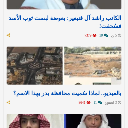
الكاتب راشد آل قنيعير: بعوضة لبست ثوب الأسد
فسُحقت!
5 ي
39
7379
بالفيديو.. لماذا سُميت محافظة بدر بهذا الاسم؟
3 اسبوع
11
8641