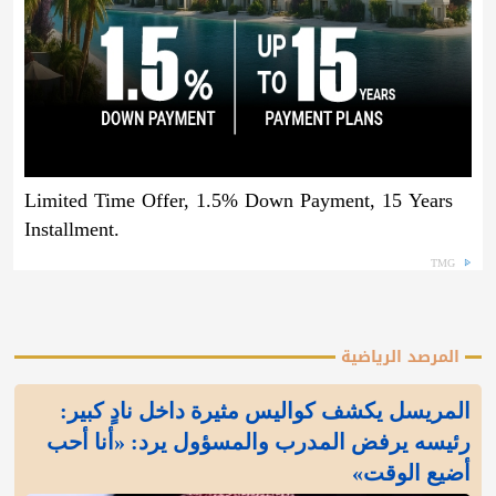
Limited Time Offer, 1.5% Down Payment, 15 Years
Installment.
TMG
المرصد الرياضية
المريسل يكشف كواليس مثيرة داخل نادٍ كبير:
رئيسه يرفض المدرب والمسؤول يرد: «أنا أحب
أضيع الوقت»