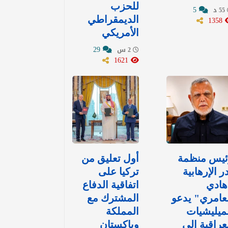
للحزب
5
55 د
1358
الديمقراطي
الأمريكي
29
2 س
1621
ئيس منظمة
أول تعليق من
ر الإرهابية
تركيا على
هادي
اتفاقية الدفاع
عامري" يدعو
المشترك مع
ميليشيات
المملكة
عراقية إلى
وباكستان