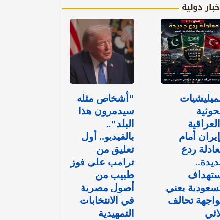
خبار دولية
ميليشيات
"أشخاص مثله
حوثية
سيدمرون هذا
لعراقية
البلد"..
يران أمام
بالفيديو.. أول
ادلة ردع
تعليق من
يدة..
ترامب على فوز
ستهداف
طبيب من
سعودية يعني
أصول مصرية
اجهة تحالف
في الانتخابات
اثي
التمهيدية