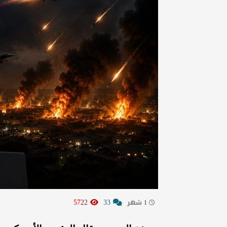
5722
33
1 شهر