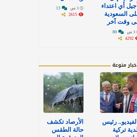
جيل أي اعتداء
13
3 س
ى السعودية
2615
ى وقت آخر
80
3 س
4292
خبار منوعة
لفيديو.. رئيس
الأرصاد تكشف
دية تركية
حالة الطقس