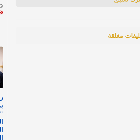
ليقات مغلقة
ر
بد
"
ال
ال
ال