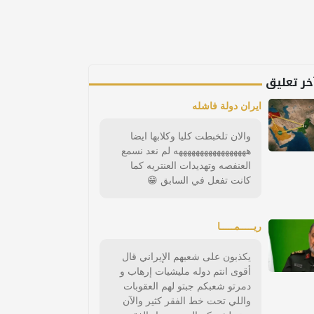
خر تعليق
ايران دولة فاشله
والان تلخبطت كليا وكلابها ايضا
هههههههههههههههههه لم نعد نسمع
العنفصه وتهديدات العنتريه كما
كانت تفعل في السابق 😁
ريـــــمـــــا
يكذبون على شعبهم الإيراني قال
أقوى انتم دوله مليشيات إرهاب و
دمرتو شعبكم جبتو لهم العقوبات
واللي تحت خط الفقر كثير والآن