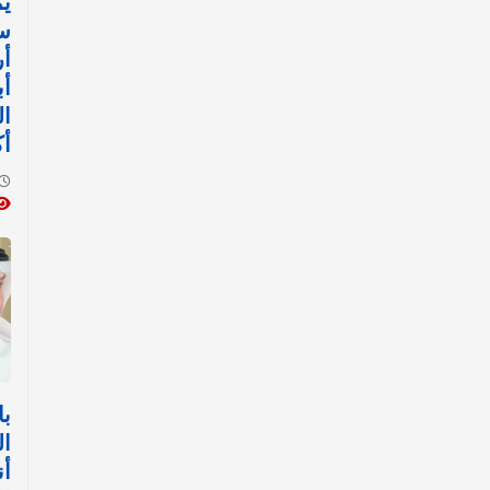
يم
س
أ
أب
ال
أك
با
ال
أن