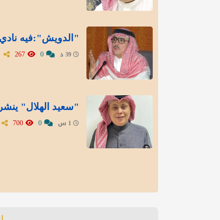
"الدويش":فيه نادي
267
0
39 د
"سعيد الهلال" ينشر 
700
0
1 س
ا