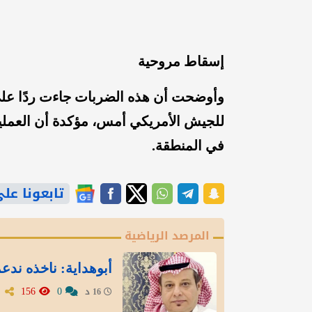
إسقاط مروحية
وأوضحت أن هذه الضربات جاءت ردًا عل
للجيش الأمريكي أمس، مؤكدة أن العمليا
في المنطقة.
تابعونا على gle News
المرصد الرياضية
أبوهداية: ناخذه ندع
156
0
16 د