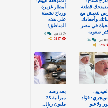
ازح صلاح:
المتوقعة اليوم:
نمنحك قطعة
أمطار غزيرة
رض لتعيش مع
ورياح نشطة
نائك وأحفادك
على هذه
حياة في مصر
المناطق!
ثر صعوبة
0
13 س
2147
34
10 س
5294
لفيديو..
بعد رصد
تويجري: فؤاد
ميزانية 25
ور ولاعبو
مليون ريال..