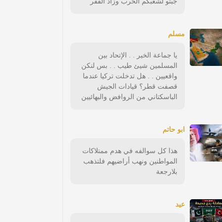
جبتو لشعبكم الحرب وزاد الفقر
مسلم
يا جماعة الخير . . الإتحاد بين
المسلمين شيئ طيب . . بس لنكن
واقعيين . . هل تدخلت تركيا عندما
قصفت قطر؟ قيادات الجيش
الباسكتاني من الروافض والبهائيين
ابو حاتم
هذا كل سوالفه في هدم ممتلاكات
المواطنين ونهب أراضيهم فلتذهب
بلارجعة
عيد