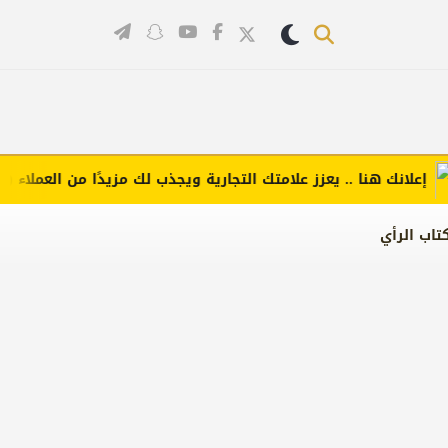
انك هنا .. يعزز علامتك التجارية ويجذب لك مزيدًا من العملاء (اضغط 
تاب الرأي