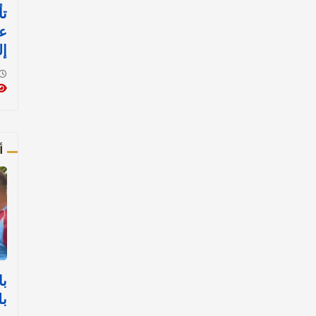
تأ
عل
إل
أ
با
بل