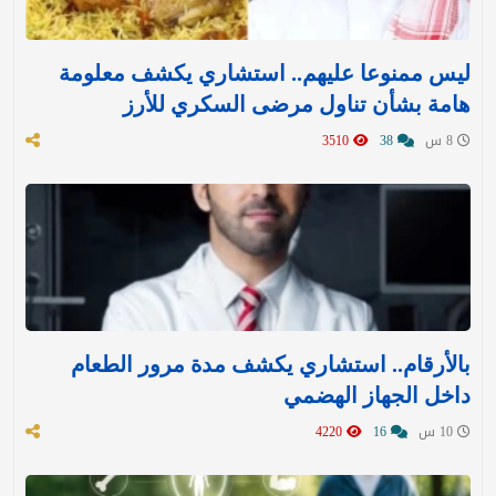
ليس ممنوعا عليهم.. استشاري يكشف معلومة
هامة بشأن تناول مرضى السكري للأرز
8 س
38
3510
بالأرقام.. استشاري يكشف مدة مرور الطعام
داخل الجهاز الهضمي
10 س
16
4220