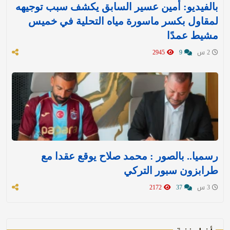
بالفيديو: أمين عسير السابق يكشف سبب توجيهه
لمقاول بكسر ماسورة مياه التحلية في خميس
مشيط عمدًا
2 س
9
2945
رسميا.. بالصور : محمد صلاح يوقع عقدا مع
طرابزون سبور التركي
3 س
37
2172