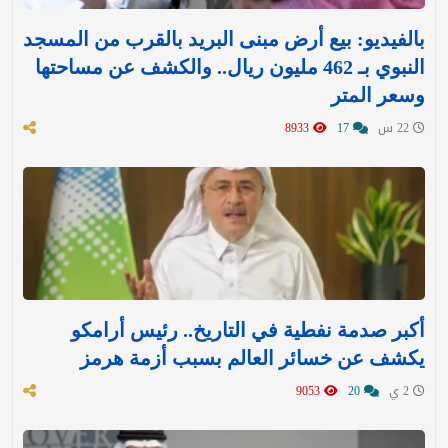
بالفيديو: بيع أرض مبنى البريد بالقرب من المسجد
النبوي بـ 462 مليون ريال.. والكشف عن مساحتها
وسعر المتر
22 س
17
8933
أكبر صدمة نفطية في التاريخ.. رئيس أرامكو
يكشف عن خسائر العالم بسبب أزمة هرمز
2 ي
20
9053