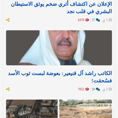
الإعلان عن اكتشاف أثري ضخم يوثق الاستيطان
البشري في قلب نجد
1 ي
37
6376
الكاتب راشد آل قنيعير: بعوضة لبست ثوب الأسد
فسُحقت!
2 ي
39
7052