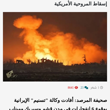
إسقاط المروحية الأمريكية
1 شهر
23
8641
صحيفة المرصد: أفادت وكالة "تسنيم" الإيرانية
بوقوع 6 انفجارات في مدن قشم وسيريك وميناب