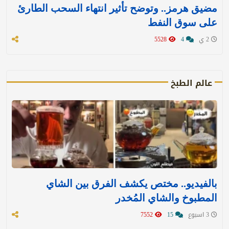
مضيق هرمز.. وتوضح تأثير انتهاء السحب الطارئ
على سوق النفط
2 ي
4
5528
عالم الطبخ
بالفيديو.. مختص يكشف الفرق بين الشاي
المطبوخ والشاي المُخدر
3 اسبوع
15
7552