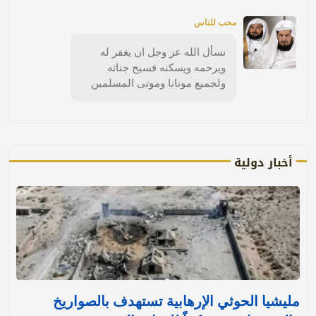
محب للناس
نسأل الله عز وجل ان يغفر له
ويرحمه ويسكنه فسيح جناته
ولجميع موتانا وموتى المسلمين
أخبار دولية
مليشيا الحوثي الإرهابية تستهدف بالصواريخ