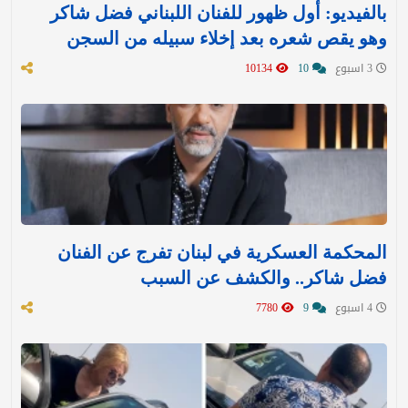
بالفيديو: أول ظهور للفنان اللبناني فضل شاكر
وهو يقص شعره بعد إخلاء سبيله من السجن
3 اسبوع
10
10134
المحكمة العسكرية في لبنان تفرج عن الفنان
فضل شاكر.. والكشف عن السبب
4 اسبوع
9
7780