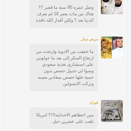
وصل عمره 85 سنة ما قصر ؟؟
هناك من مات بعمر 18 لم يعرف
الدنيا بعد ؟ ولكن أقدار الله نافذه
مريض سكر
ما خففت من الادوية وارتحت من
ارتفاع السكر إلى بعد ما حولوني
على استشاري تغذية سعودي
وسوا لي جدول حصص بدون
حمية خلها حصص بمقادير معينه
وتركت الانسولين
قيران
مين اعطاهم الاحدايثه!!؟؟ امريكا
تلعب على عشرين حبل