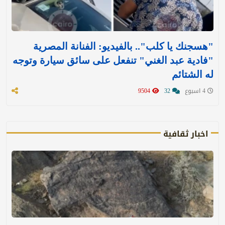
"هسجنك يا كلب".. بالفيديو: الفنانة المصرية
"فادية عبد الغني" تنفعل على سائق سيارة وتوجه
له الشتائم
4 اسبوع
32
9504
اخبار ثقافية