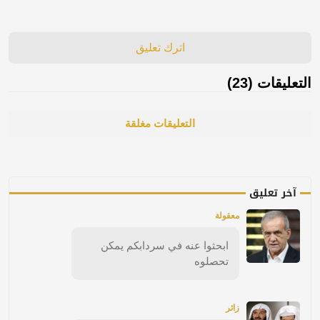
اترك تعليق
التعليقات (23)
التعليقات مغلقة
آخر تعليق
معقولة
ابحثوا عنه في سردابكم يمكن
تحصلوه
زائر