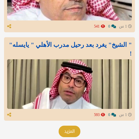
1 س
0
541
" الشيخ" يغرد بعد رحيل مدرب الأهلي " يايسله"
!
1 س
0
593
المزيد