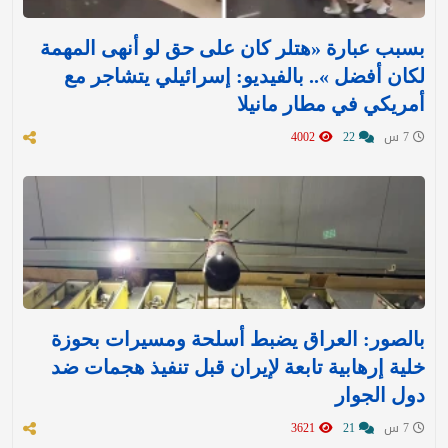
بسبب عبارة «هتلر كان على حق لو أنهى المهمة
لكان أفضل ».. بالفيديو: إسرائيلي يتشاجر مع
أمريكي في مطار مانيلا
7 س
22
4002
بالصور: العراق يضبط أسلحة ومسيرات بحوزة
خلية إرهابية تابعة لإيران قبل تنفيذ هجمات ضد
دول الجوار
7 س
21
3621