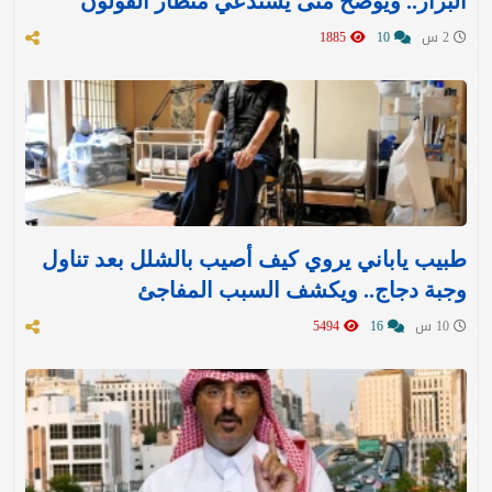
البراز.. ويوضح متى يستدعي منظار القولون
2 س
10
1885
طبيب ياباني يروي كيف أصيب بالشلل بعد تناول
وجبة دجاج.. ويكشف السبب المفاجئ
10 س
16
5494