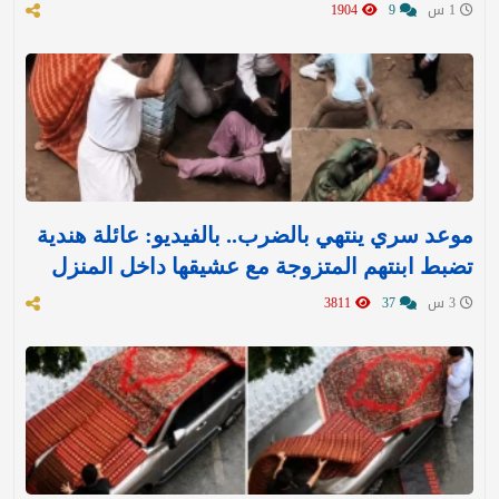
1 س
9
1904
موعد سري ينتهي بالضرب.. بالفيديو: عائلة هندية
تضبط ابنتهم المتزوجة مع عشيقها داخل المنزل
3 س
37
3811