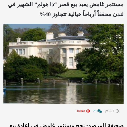
مستثمر غامض يعيد بيع قصر “ذا هولم” الشهير في
لندن محققاً أرباحاً خيالية تتجاوز 40%
1 شهر
23
16048
صحيفة المرصد: نجح مستثمر غامض في إعادة بيع