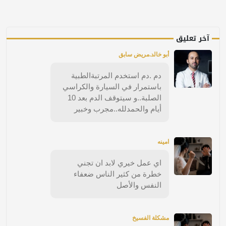
آخر تعليق
أبو خالد.مريض سابق
دم .دم استخدم المرتبةالطبية
باستمرار في السيارة والكراسي
الصلبة..و سيتوقف الدم بعد 10
أيام والحمدلله..مجرب وخبير
امينه
اي عمل خيري لابد ان تجني
خطرة من كثير الناس ضعفاء
النفس والأصل
مشكلة الفسيخ