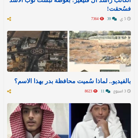
الكاتب راشد آل قنيعير: بعوضة لبست ثوب الأسد
فسُحقت!
5 ي
39
7364
بالفيديو.. لماذا سُميت محافظة بدر بهذا الاسم؟
3 اسبوع
11
8623