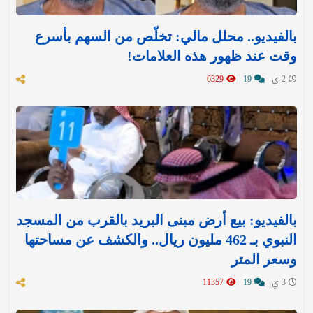
بالفيديو.. محلل مالي: تخلّص من السهم بأسرع
وقت عند ظهور هذه العلامات!
2 ي
19
6329
بالفيديو: بيع أرض مبنى البريد بالقرب من المسجد
النبوي بـ 462 مليون ريال.. والكشف عن مساحتها
وسعر المتر
3 ي
19
11357