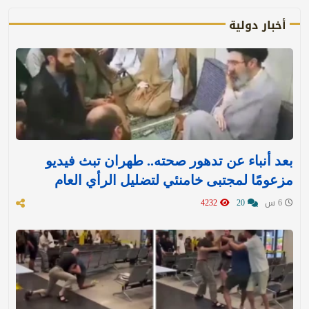
أخبار دولية
بعد أنباء عن تدهور صحته.. طهران تبث فيديو
مزعومًا لمجتبى خامنئي لتضليل الرأي العام
6 س
20
4232