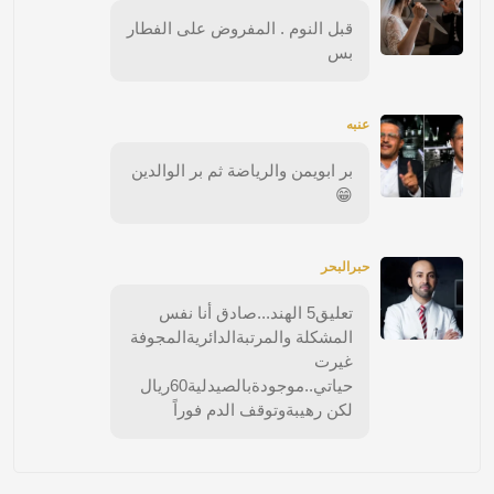
قبل النوم . المفروض على الفطار
بس
عنبه
بر ابويمن والرياضة ثم بر الوالدين
😁
حبرالبحر
تعليق5 الهند...صادق أنا نفس
المشكلة والمرتبةالدائريةالمجوفة
غيرت
حياتي..موجودةبالصيدلية60ريال
لكن رهيبةوتوقف الدم فوراً