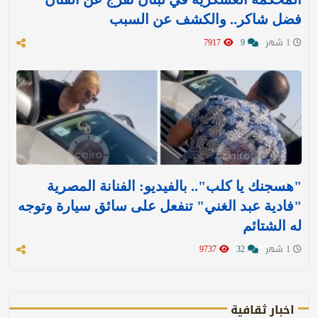
فضل شاكر.. والكشف عن السبب
1 شهر
9
7917
"هسجنك يا كلب".. بالفيديو: الفنانة المصرية
"فادية عبد الغني" تنفعل على سائق سيارة وتوجه
له الشتائم
1 شهر
32
9737
اخبار ثقافية