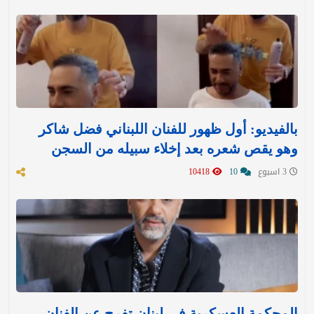
بالفيديو: أول ظهور للفنان اللبناني فضل شاكر
وهو يقص شعره بعد إخلاء سبيله من السجن
3 اسبوع
10
10418
المحكمة العسكرية في لبنان تفرج عن الفنان