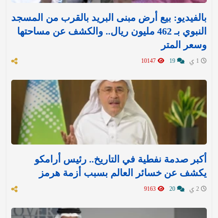
بالفيديو: بيع أرض مبنى البريد بالقرب من المسجد
النبوي بـ 462 مليون ريال.. والكشف عن مساحتها
وسعر المتر
1 ي
19
10147
أكبر صدمة نفطية في التاريخ.. رئيس أرامكو
يكشف عن خسائر العالم بسبب أزمة هرمز
2 ي
20
9163