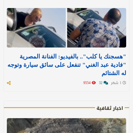
"هسجنك يا كلب".. بالفيديو: الفنانة المصرية
"فادية عبد الغني" تنفعل على سائق سيارة وتوجه
له الشتائم
1 شهر
32
9554
اخبار ثقافية