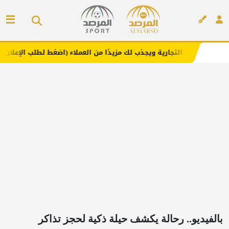
جارية ويجذب لك مزيدًا من العملاء (اضغط لطلب الإعلان)
مفار
إعلان
بالفيديو.. رحالة يكشف حيلة ذكية لحجز تذاكر