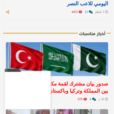
اليومي للاعب النصر
3 شهر
22
4455
أخبار مناسبات
صدور بيان مشترك لقمة مكة للدفاع المشترك
بين المملكة وتركيا وباكستان
16 د
4
670