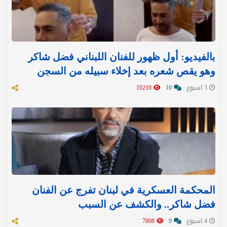
بالفيديو: أول ظهور للفنان اللبناني فضل شاكر
وهو يقص شعره بعد إخلاء سبيله من السجن
3 اسبوع
10
10210
المحكمة العسكرية في لبنان تفرج عن الفنان
فضل شاكر.. والكشف عن السبب
4 اسبوع
9
7808