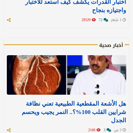
اختبار القدرات يكشف كيف استعد للاختبار
واجتيازه بنجاح
1 شهر
72
29529
أخبار صحية
هل الأشعة المقطعية الطبيعية تعني نظافة
شرايين القلب 100%؟.. النمر يجيب ويحسم
الجدل
3 س
3
2168