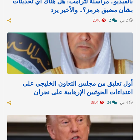
بالفيديو.. مراسلة لترامب: هل هناك أي تحديثات
بشأن مضيق هرمز؟.. والأخير يرد
2 س
2
2046
أول تعليق من مجلس التعاون الخليجي على
اعتداءات الحوثيين الإرهابية على نجران
4 س
24
3804