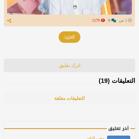
2 س
0
1179
المزيد
اترك تعليق
التعليقات (19)
التعليقات مغلقة
آخر تعليق
محب للناس