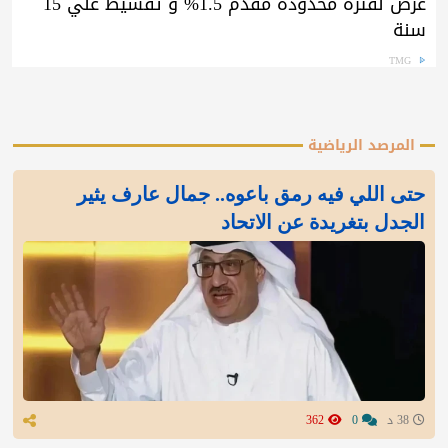
عرض لفترة محدودة مقدم 1.5% و تقسيط علي 15
سنة
TMG
المرصد الرياضية
‏حتى اللي فيه رمق باعوه.. جمال عارف يثير
الجدل بتغريدة عن الاتحاد
38 د
0
362