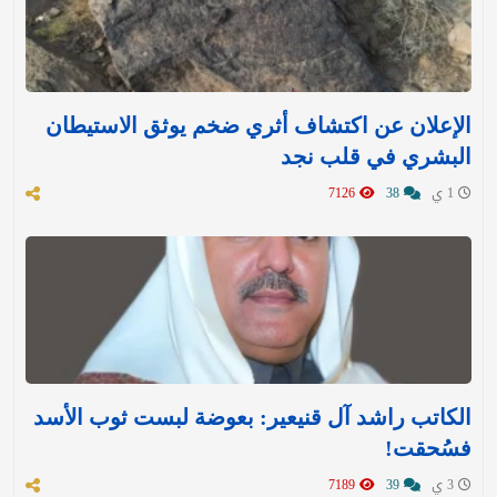
الإعلان عن اكتشاف أثري ضخم يوثق الاستيطان
البشري في قلب نجد
1 ي
38
7126
الكاتب راشد آل قنيعير: بعوضة لبست ثوب الأسد
فسُحقت!
3 ي
39
7189