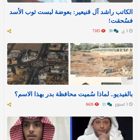
الكاتب راشد آل قنيعير: بعوضة لبست ثوب الأسد
فسُحقت!
3 ي
39
7185
بالفيديو.. لماذا سُميت محافظة بدر بهذا الاسم؟
3 اسبوع
11
8426