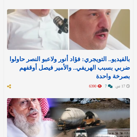
بالفيديو.. التويجري: فؤاد أنور ولاعبو النصر حاولوا
ضربي بسبب الهريفي.. والأمير فيصل أوقفهم
بصرخة واحدة
17 س
7
6390