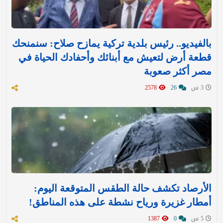
بالفيديو.. رئيس بلدية تركية يمازح صلاح: سنمنحك
قطعة أرض لتعيش مع أبنائك وأحفادك الحياة في
مصر أكثر صعوبة
3 س
26
2578
الأرصاد تكشف حالة الطقس المتوقعة اليوم:
أمطار غزيرة ورياح نشطة على هذه المناطق!
5 س
0
1387