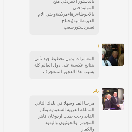
بالدستور الامريكي منح
المولودحتي
بالاجوظاءئرةاءمريكيةوحتي الام
الغيرنظامية(يحتاج
تغييردستورصعب
ا
المغامرات بدون تخطيط جيد تأتي
بنتائج عكسية على دول العالم كلة
بسبب هذا العجوز المتعجرف
زائر
مرحبا الف وسهلا في بلدك الثاني
المملكه العربيه السعوديه ونعّم
القايد رجب طيب اردوغان قاهر
المجوس والحوثيون واليهود
والكفار