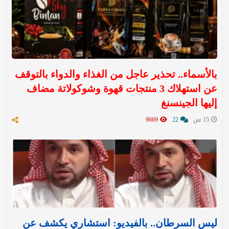
بالأسماء.. تحذير عاجل من الغذاء والدواء بالتوقف
عن استهلاك 3 منتجات قهوة وشوكولاتة مضاف
إليها الجينسنغ
15 س
22
9669
ليس السرطان.. بالفيديو: استشاري يكشف عن