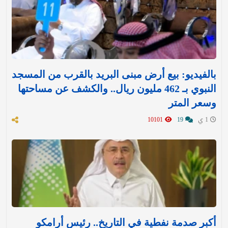
بالفيديو: بيع أرض مبنى البريد بالقرب من المسجد
النبوي بـ 462 مليون ريال.. والكشف عن مساحتها
وسعر المتر
1 ي
19
10101
أكبر صدمة نفطية في التاريخ.. رئيس أرامكو