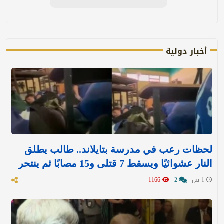
أخبار دولية
لحظات رعب في مدرسة بتايلاند.. طالب يطلق
النار عشوائيًا ويسقط 7 قتلى و15 مصابًا ثم ينتحر
1 س
2
1166