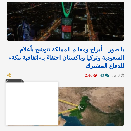
بالصور .. أبراج ومعالم المملكة تتوشح بأعلام
السعودية وتركيا وباكستان احتفاءً بـ«اتفاقية مكة»
للدفاع المشترك‬⁩ ‏
8 س
43
2516