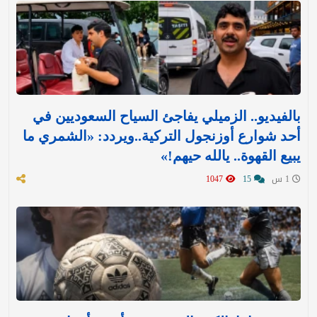
بالفيديو.. الزميلي يفاجئ السياح السعوديين في
أحد شوارع أوزنجول التركية..ويردد: «الشمري ما
يبيع القهوة.. يالله حيهم!»
1 س
15
1047