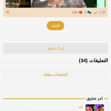
12 س
5
1512
المزيد
اترك تعليق
التعليقات (34)
التعليقات مغلقة
آخر تعليق
زاير