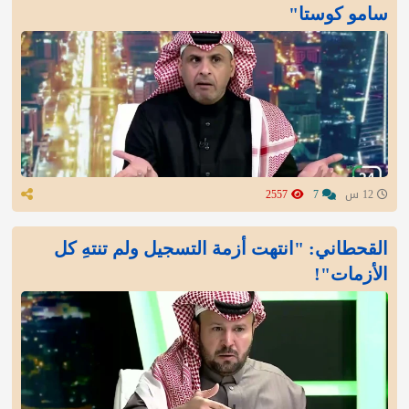
سامو كوستا"
12 س
7
2557
القحطاني: "انتهت أزمة التسجيل ولم تنتهِ كل
الأزمات"!