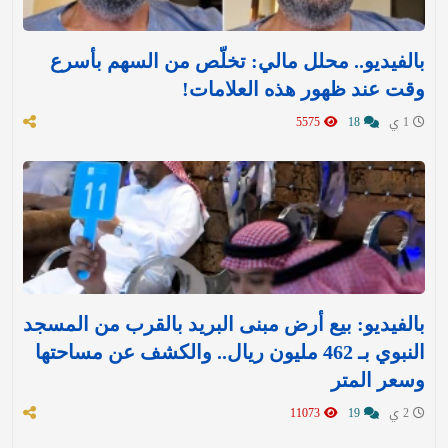
بالفيديو.. محلل مالي: تخلّص من السهم بأسرع
وقت عند ظهور هذه العلامات!
1 ي
18
5575
بالفيديو: بيع أرض مبنى البريد بالقرب من المسجد
النبوي بـ 462 مليون ريال.. والكشف عن مساحتها
وسعر المتر
2 ي
19
11073