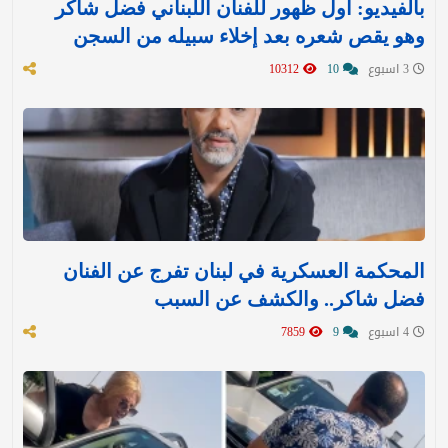
بالفيديو: أول ظهور للفنان اللبناني فضل شاكر
وهو يقص شعره بعد إخلاء سبيله من السجن
3 اسبوع
10
10312
المحكمة العسكرية في لبنان تفرج عن الفنان
فضل شاكر.. والكشف عن السبب
4 اسبوع
9
7859