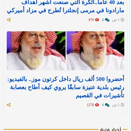
بعد 40 عاما..الكرة التي صنعت أشهر أهداف
مارادونا في مرمى إنجلترا تُطرح في مزاد أميركي
1 س
6
879
أحضروا 500 ألف ريال داخل كرتون موز.. بالفيديو:
رئيس بلدية عنيزة سابقًا يروي كيف أطاح بعصابة
تأشيرات في القصيم
1 س
6
1278
أخبار فنية