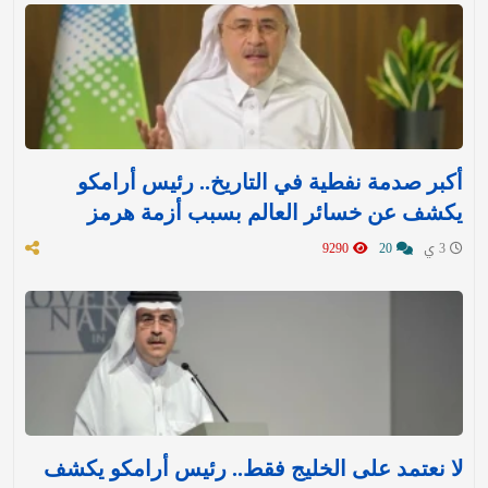
أكبر صدمة نفطية في التاريخ.. رئيس أرامكو
يكشف عن خسائر العالم بسبب أزمة هرمز
3 ي
20
9290
لا نعتمد على الخليج فقط.. رئيس أرامكو يكشف