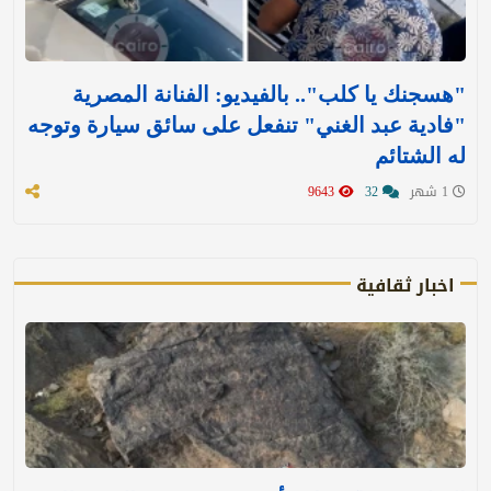
"هسجنك يا كلب".. بالفيديو: الفنانة المصرية
"فادية عبد الغني" تنفعل على سائق سيارة وتوجه
له الشتائم
1 شهر
32
9643
اخبار ثقافية