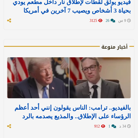
فيديو يوثق لقطات لإطلاق نار داخل مطعم يودي
بحياة 3 أشخاص ويصيب 7 آخرين في أمريكا
9 س
26
3125
أخبار منوعة
بالفيديو.. ترامب: الناس يقولون إنني أحد أعظم
الرؤساء على الإطلاق.. والمذيع يصدمه بالرد
34 د
1
912