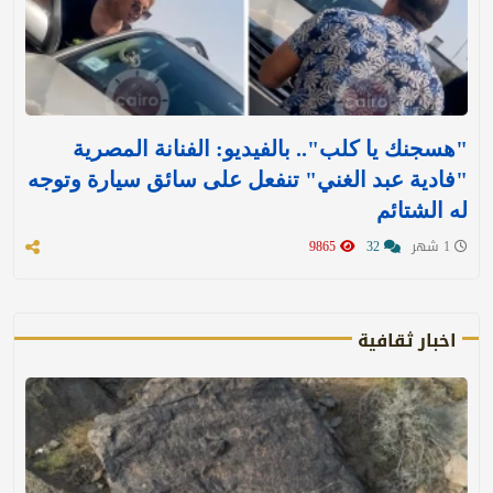
"هسجنك يا كلب".. بالفيديو: الفنانة المصرية
"فادية عبد الغني" تنفعل على سائق سيارة وتوجه
له الشتائم
1 شهر
32
9865
اخبار ثقافية