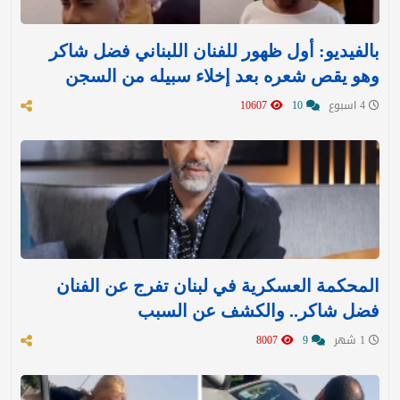
بالفيديو: أول ظهور للفنان اللبناني فضل شاكر
وهو يقص شعره بعد إخلاء سبيله من السجن
4 اسبوع
10
10607
المحكمة العسكرية في لبنان تفرج عن الفنان
فضل شاكر.. والكشف عن السبب
1 شهر
9
8007