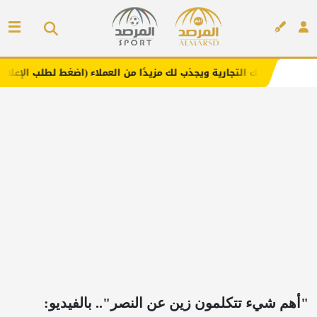
جارية ويجذب لك مزيدًا من العملاء (اضغط لطلب الإعلان)
مفا
إعلان
"أهم شيء تتكلمون زين عن النصر".. بالفيديو: