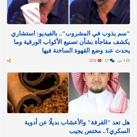
‏"سم يذوب في المشروب".. بالفيديو: استشاري
يكشف مفاجأة بشأن تصنيع الأكواب الورقية وما
يحدث عند وضع القهوة الساخنة فيها
4 س
17
2232
هل تعد "القرفة" والأعشاب بديلًا عن أدوية
السكري؟.. مختص يجيب