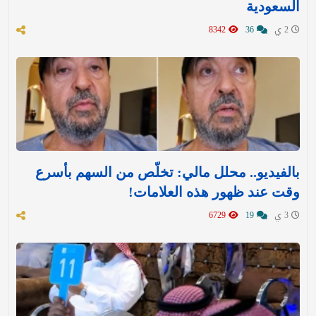
السعودية
2 ي
36
8342
بالفيديو.. محلل مالي: تخلّص من السهم بأسرع
وقت عند ظهور هذه العلامات!
3 ي
19
6729