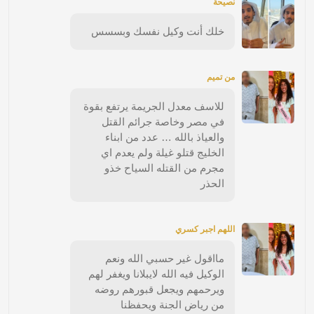
نصيحة
خلك أنت وكيل نفسك وبسسس
من تميم
للاسف معدل الجريمة يرتفع بقوة
في مصر وخاصة جرائم القتل
والعياذ بالله … عدد من ابناء
الخليج قتلو غيلة ولم يعدم اي
مجرم من القتله السياح خذو
الحذر
اللهم اجبر كسري
مااقول غير حسبي الله ونعم
الوكيل فيه الله لايبلانا ويغفر لهم
ويرحمهم ويجعل قبورهم روضه
من رياض الجنة ويحفظنا