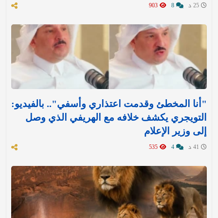
25 د
8
903
"أنا المخطئ وقدمت اعتذاري وأسفي".. بالفيديو:
التويجري يكشف خلافه مع الهريفي الذي وصل
إلى وزير الإعلام
41 د
4
535