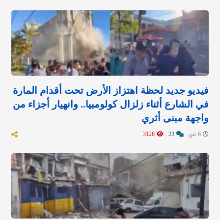
فيديو جديد لحظة اهتزاز الأرض تحت أقدام المارة
في الشارع أثناء زلزال كولومبيا.. وانهيار أجزاء من
واجهة مبنى أثري
6 س
23
3128