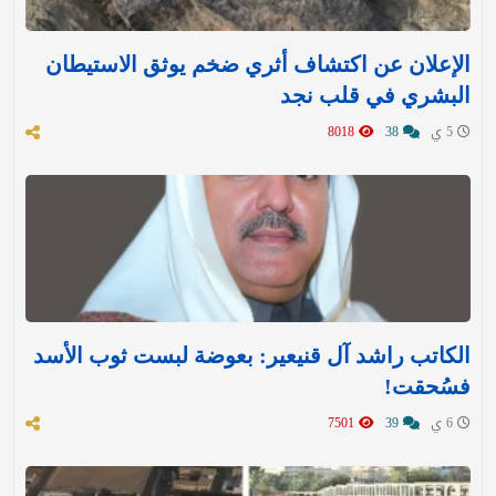
الإعلان عن اكتشاف أثري ضخم يوثق الاستيطان
البشري في قلب نجد
5 ي
38
8018
الكاتب راشد آل قنيعير: بعوضة لبست ثوب الأسد
فسُحقت!
6 ي
39
7501