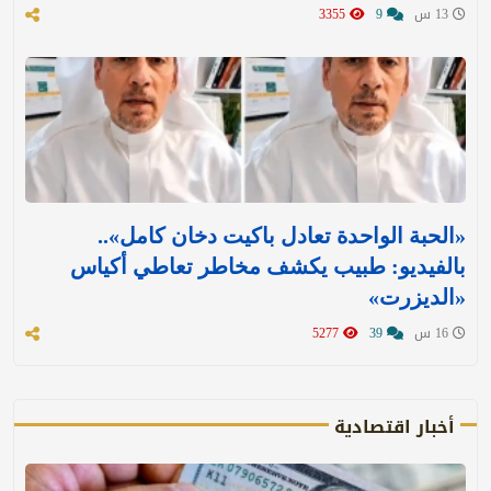
13 س
9
3355
«الحبة الواحدة تعادل باكيت دخان كامل»..
بالفيديو: طبيب يكشف مخاطر تعاطي أكياس
«الديزرت»
16 س
39
5277
أخبار اقتصادية