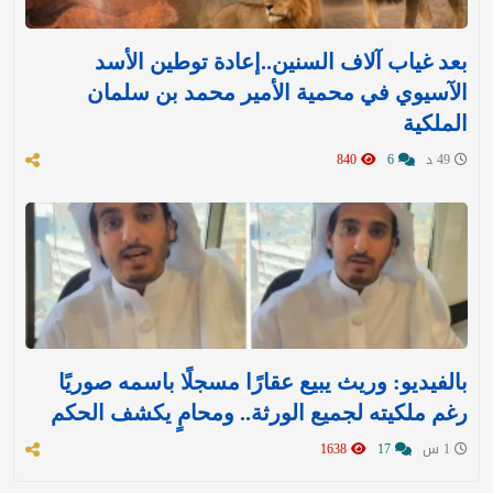
بعد غياب آلاف السنين..إعادة توطين الأسد
الآسيوي في محمية الأمير محمد بن سلمان
الملكية
49 د
6
840
بالفيديو: وريث يبيع عقارًا مسجلًا باسمه صوريًا
رغم ملكيته لجميع الورثة.. ومحامٍ يكشف الحكم
1 س
17
1638