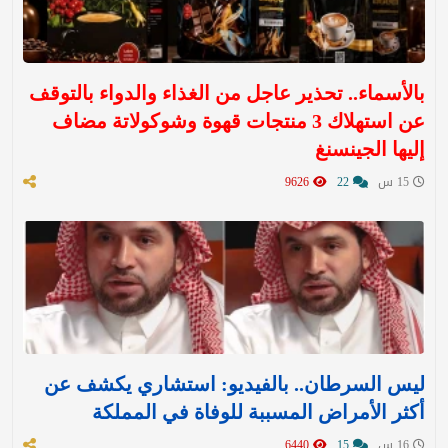
بالأسماء.. تحذير عاجل من الغذاء والدواء بالتوقف
عن استهلاك 3 منتجات قهوة وشوكولاتة مضاف
إليها الجينسنغ
15 س
22
9626
ليس السرطان.. بالفيديو: استشاري يكشف عن
أكثر الأمراض المسببة للوفاة في المملكة
16 س
15
6440