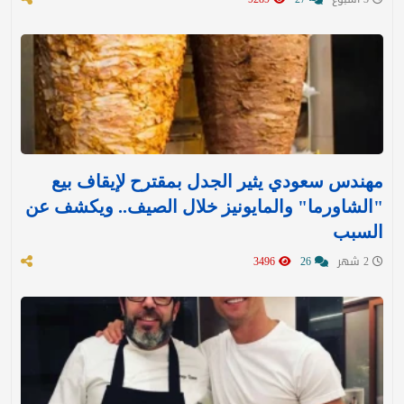
مهندس سعودي يثير الجدل بمقترح لإيقاف بيع
"الشاورما" والمايونيز خلال الصيف.. ويكشف عن
السبب
2 شهر
26
3496