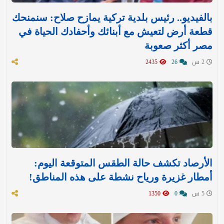
بالفيديو.. رئيس بلدية تركية يمازح صلاح: سنمنحك
قطعة أرض لتعيش مع أبنائك وأحفادك الحياة في
مصر أكثر صعوبة
2 س
26
2435
الأرصاد تكشف حالة الطقس المتوقعة اليوم:
أمطار غزيرة ورياح نشطة على هذه المناطق!
5 س
0
1350