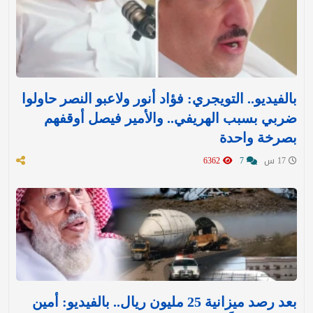
بالفيديو.. التويجري: فؤاد أنور ولاعبو النصر حاولوا
ضربي بسبب الهريفي.. والأمير فيصل أوقفهم
بصرخة واحدة
17 س
7
6362
بعد رصد ميزانية 25 مليون ريال.. بالفيديو: أمين