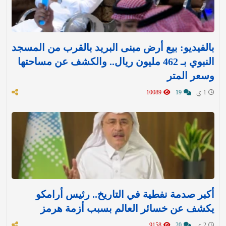
بالفيديو: بيع أرض مبنى البريد بالقرب من المسجد
النبوي بـ 462 مليون ريال.. والكشف عن مساحتها
وسعر المتر
1 ي
19
10089
أكبر صدمة نفطية في التاريخ.. رئيس أرامكو
يكشف عن خسائر العالم بسبب أزمة هرمز
2 ي
20
9158