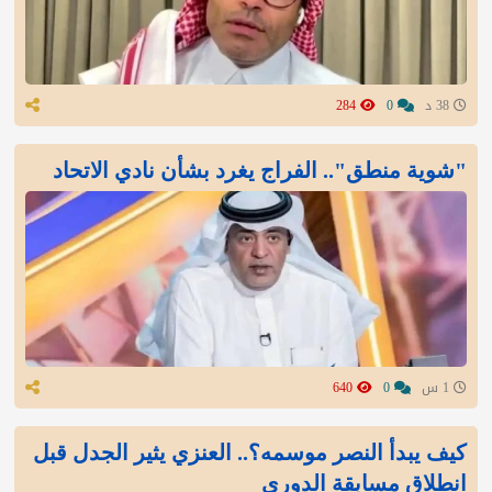
38 د
0
284
"شوية منطق".. الفراج يغرد بشأن نادي الاتحاد
1 س
0
640
كيف يبدأ النصر موسمه؟.. العنزي يثير الجدل قبل
انطلاق مسابقة الدوري