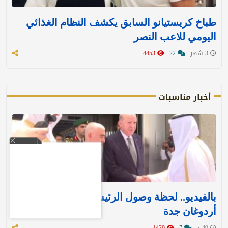
طباخ كريستيانو السابق يكشف النظام الغذائي
اليومي للاعب النصر
3 شهر
22
4453
أخبار مناسبات
بالفيديو.. لحظة وصول الرئيس التركي رجب طيب
أردوغان جدة
49 د
7
1439