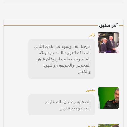
آخر تعليق
زائر
مرحبا الف وسهلا في بلدك الثاني
المملكه العربيه السعوديه ونعّم
القايد رجب طيب اردوغان قاهر
المجوس والحوثيون واليهود
والكفار
منصور
الصحابه رضوان الله عليهم
اسقطو بلاد فارس
خبرة