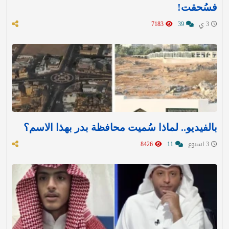
فسُحقت!
3 ي
39
7183
بالفيديو.. لماذا سُميت محافظة بدر بهذا الاسم؟
3 اسبوع
11
8426