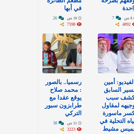
وقفهم بصرخة
مطعم الطائرة
حدة
في أبها
26
7
8 س
10 س
7598
4892
لفيديو: أمين
رسميا.. بالصور
سير السابق
: محمد صلاح
كشف سبب
يوقع عقدا مع
جيهه لمقاول
طرابزون سبور
كسر ماسورة
التركي
اه التحلية في
38
11 س
ميس مشيط
3223