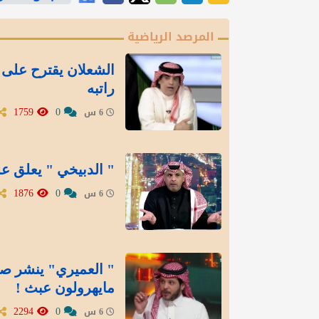
المرصد الرياضية
الشعلان يقترح على 
راتبه
1759
0
6 س
" الدبيخي " يعلق عل
1876
0
6 س
" العميري" ينشر صور
مايهرولون عبث !
2294
0
6 س