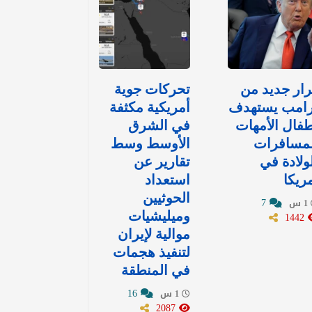
ار جديد من
تحركات جوية
رامب يستهدف
أمريكية مكثفة
فال الأمهات
في الشرق
لمسافرات
الأوسط وسط
ولادة في
تقارير عن
ريكا
استعداد
الحوثيين
7
1 س
1442
وميليشيات
موالية لإيران
لتنفيذ هجمات
في المنطقة
16
1 س
2087