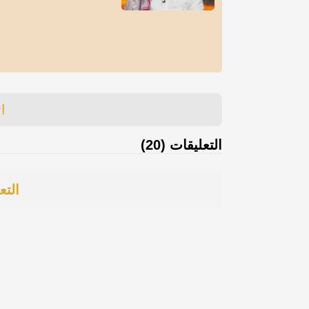
ا
التعليقات (20)
التع