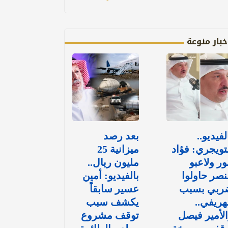
خبار منوعة
لفيديو..
بعد رصد
تويجري: فؤاد
ميزانية 25
ور ولاعبو
مليون ريال..
نصر حاولوا
بالفيديو: أمين
ربي بسبب
عسير سابقاً
هريفي..
يكشف سبب
لأمير فيصل
توقف مشروع