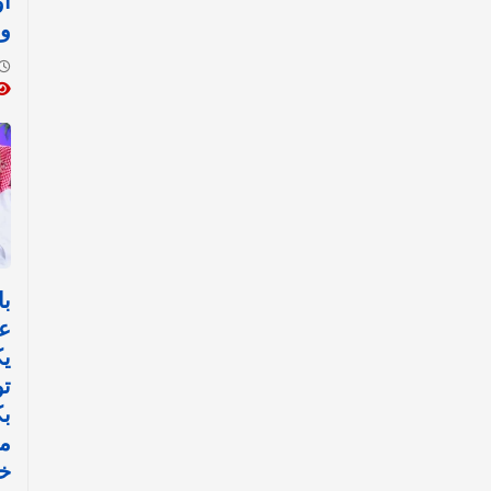
أ
وا
با
ع
ي
تو
ب
مي
خ