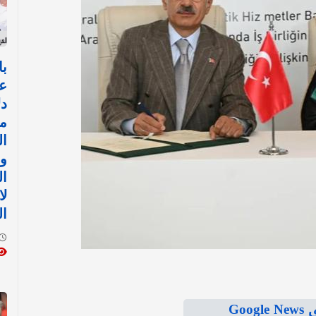
با
ع
د
م
ال
وا
ال
ل
ال
Goo