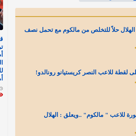
الهلال حلاً للتخلص من مالكوم مع تحمل نصف
قر
ت
أط
ا
لل
ى لقطة للاعب النصر كريستيانو رونالدو!
أم
ة للاعب " مالكوم" ..ويعلق : الهلال