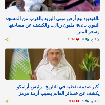
بالفيديو: بيع أرض مبنى البريد بالقرب من المسجد
النبوي بـ 462 مليون ريال.. والكشف عن مساحتها
وسعر المتر
3 ي
19
11306
أكبر صدمة نفطية في التاريخ.. رئيس أرامكو
يكشف عن خسائر العالم بسبب أزمة هرمز
4 ي
20
9361