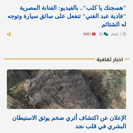
"هسجنك يا كلب".. بالفيديو: الفنانة المصرية
"فادية عبد الغني" تنفعل على سائق سيارة وتوجه
له الشتائم
1 شهر
32
9693
اخبار ثقافية
الإعلان عن اكتشاف أثري ضخم يوثق الاستيطان
البشري في قلب نجد