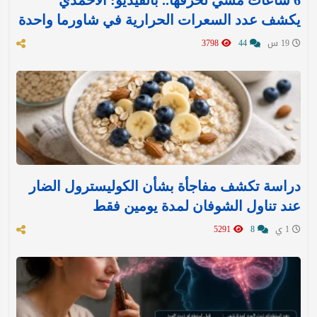
6 ساعات مشي لحرقها.. بالفيديو: الأحمدي
يكشف عدد السعرات الحرارية في شاورما واحدة
19 س
44
3798
دراسة تكشف مفاجأة بشأن الكوليسترول الضار
عند تناول الشوفان لمدة يومين فقط
1 ي
8
5291