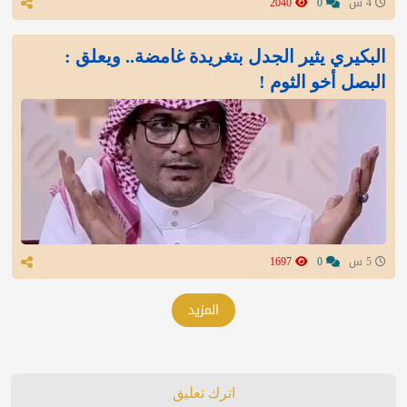
4 س
0
2040
البكيري يثير الجدل بتغريدة غامضة.. ويعلق :
البصل أخو الثوم !
5 س
0
1697
المزيد
اترك تعليق