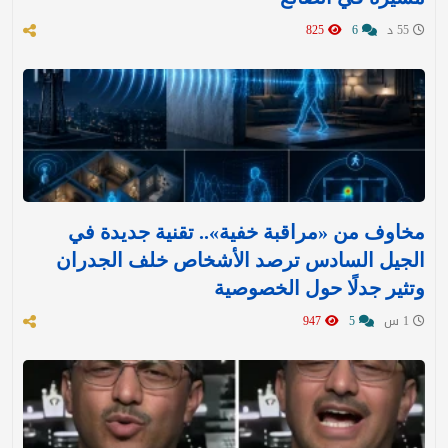
55 د
6
825
مخاوف من «مراقبة خفية».. تقنية جديدة في
الجيل السادس ترصد الأشخاص خلف الجدران
وتثير جدلًا حول الخصوصية
1 س
5
947