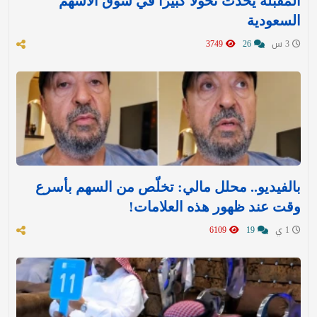
المقبلة يُحدث تحولًا كبيرًا في سوق الأسهم
السعودية
3 س
26
3749
بالفيديو.. محلل مالي: تخلّص من السهم بأسرع
وقت عند ظهور هذه العلامات!
1 ي
19
6109