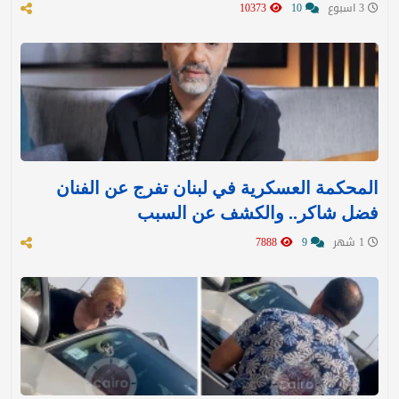
3 اسبوع
10
10373
المحكمة العسكرية في لبنان تفرج عن الفنان
فضل شاكر.. والكشف عن السبب
1 شهر
9
7888