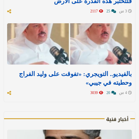
فلتختبر هذه القدرة على الأرض
3 س
25
2117
بالفيديو.. التويجري: «تفوقت على وليد الفراج
وحطيته في جيبي»
4 س
20
3039
أخبار فنية