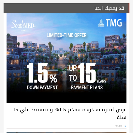
قد يعجبك ايضا
عرض لفترة محدودة مقدم 1.5% و تقسيط علي 15
سنة
TMG