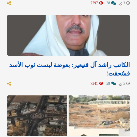
3 ي
38
7797
الكاتب راشد آل قنيعير: بعوضة لبست ثوب الأسد
فسُحقت!
5 ي
39
7341