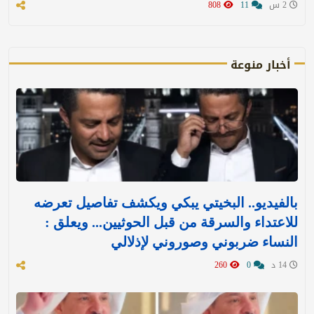
2 س
11
808
أخبار منوعة
بالفيديو.. البخيتي يبكي ويكشف تفاصيل تعرضه
للاعتداء والسرقة من قبل الحوثيين... ويعلق :
النساء ضربوني وصوروني لإذلالي
14 د
0
260