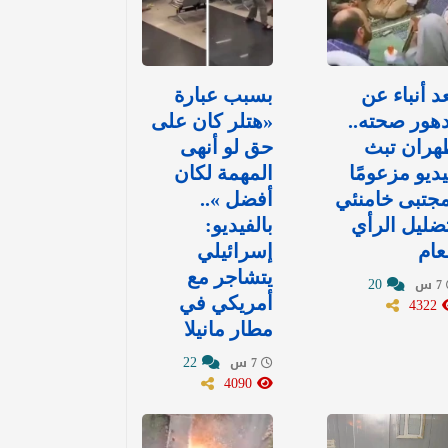
د أنباء عن
بسبب عبارة
هور صحته..
«هتلر كان على
هران تبث
حق لو أنهى
ديو مزعومًا
المهمة لكان
جتبى خامنئي
أفضل »..
ضليل الرأي
بالفيديو:
عام
إسرائيلي
يتشاجر مع
20
7 س
4322
أمريكي في
مطار مانيلا
22
7 س
4090