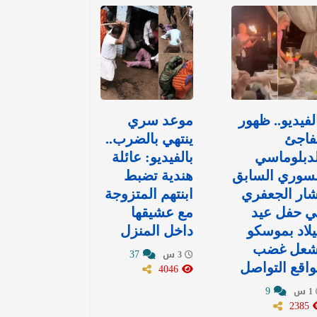
لفيديو.. ظهور
موعد سري
فاجئ
ينتهي بالضرب..
دبلوماسي
بالفيديو: عائلة
لسوري السابق
هندية تضبط
ار الجعفري
ابنتهم المتزوجة
ي حفل عيد
مع عشيقها
لاد بموسكو
داخل المنزل
شعل غضب
37
3 س
اقع التواصل
4046
9
1 س
2385