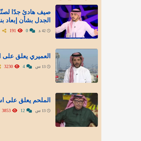
صيف هادئ جدًا لصنّاع
الجدل بشأن إبعاد بنز
191
0
42 د
العميري يعلق على استبعاد 5 قوائم من انتخا
3230
4
13 س
الملحم يعلق على است
3853
12
13 س