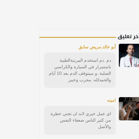
خر تعليق
أبو خالد.مريض سابق
دم .دم استخدم المرتبةالطبية
باستمرار في السيارة والكراسي
الصلبة..و سيتوقف الدم بعد 10 أيام
والحمدلله..مجرب وخبير
امينه
اي عمل خيري لابد ان تجني خطرة
من كثير الناس ضعفاء النفس
والأصل