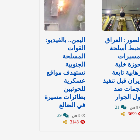
لصور: العراق
اليمن.. بالفيديو:
ضبط أسلحة
القوات
مسيرات
المسلحة
وزة خلية
الجنوبية
هابية تابعة
تستهدف مواقع
يران قبل تنفيذ
عسكرية
جمات ضد
للحوثيين
ل الجوار
بطائرات مسيرة
في الضالع
21
8 س
3699
29
9 س
3143