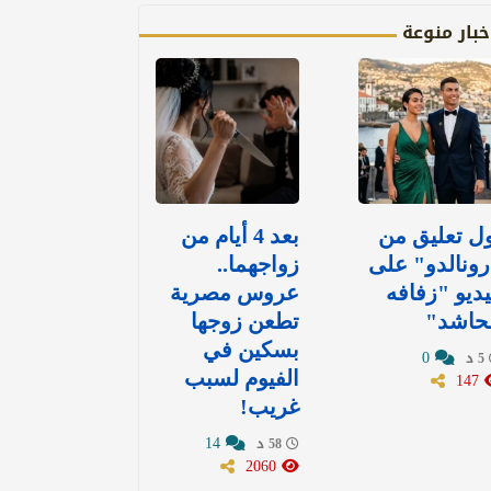
خبار منوعة
ل تعليق من
بعد 4 أيام من
ونالدو" على
زواجهما..
ديو "زفافه
عروس مصرية
لحاشد"
تطعن زوجها
بسكين في
0
5 د
147
الفيوم لسبب
غريب!
14
58 د
2060