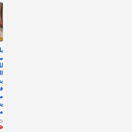
با
م
لل
ا
بش
ف
مي
ي
مو