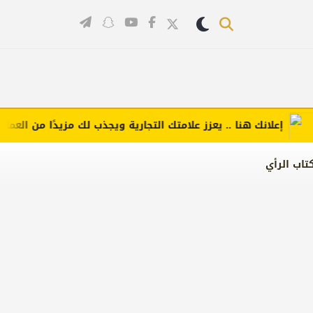
إعلانك هنا .. يعزز علامتك التجارية ويجذب لك مزيدًا من العملاء (ا
تاب الرأي