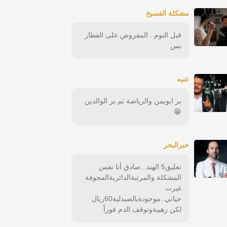
مشكلة الفسيخ
قبل النوم . المفروض على الفطار
بس
عنبه
بر ابويمن والرياضة ثم بر الوالدين
😁
حبرالبحر
تعليق5 الهند...صادق أنا نفس
المشكلة والمرتبةالدائريةالمجوفة
غيرت
حياتي..موجودةبالصيدلية60ريال
لكن رهيبةوتوقف الدم فوراً