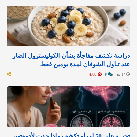
دراسة تكشف مفاجأة بشأن الكوليسترول الضار
عند تناول الشوفان لمدة يومين فقط
17 س
8
4858
تجربة على 50 امرأة تكشف ماذا حدث لأدمغتهن