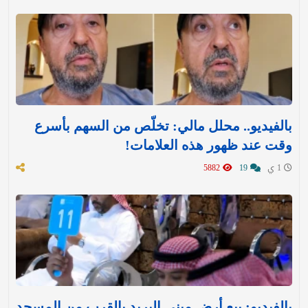
بالفيديو.. محلل مالي: تخلّص من السهم بأسرع
وقت عند ظهور هذه العلامات!
1 ي
19
5882
بالفيديو: بيع أرض مبنى البريد بالقرب من المسجد