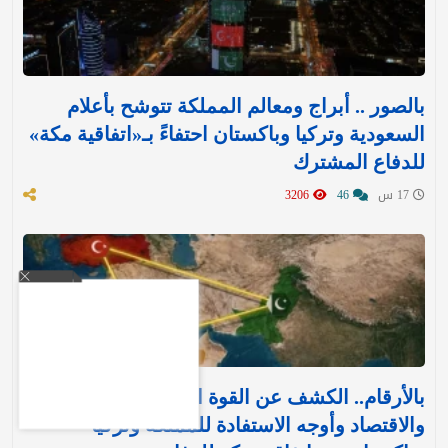
بالصور .. أبراج ومعالم المملكة تتوشح بأعلام
السعودية وتركيا وباكستان احتفاءً بـ«اتفاقية مكة»
للدفاع المشترك‬⁩ ‏
17 س
46
3206
بالأرقام.. الكشف عن القوة العسكرية والتسليح
والاقتصاد وأوجه الاستفادة للمملكة وتركيا