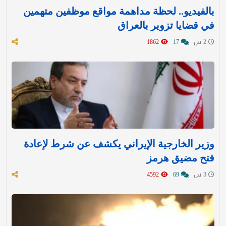
بالفيديو.. لحظة مداهمة مواقع موظفين متهمين
في قضايا تزوير بالعراق
2 س
17
1862
وزير الخارجية الإيراني يكشف عن شرط لإعادة
فتح مضيق هرمز
3 س
69
4592