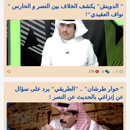
" الدويش" يكشف الخلاف بين النصر و الحارس "
نواف العقيدي"!
15 د
0
176
" حوار طرشان" .. "الطريقي" يرد على سؤال
عن إنزاغي بالحديث عن النصر !