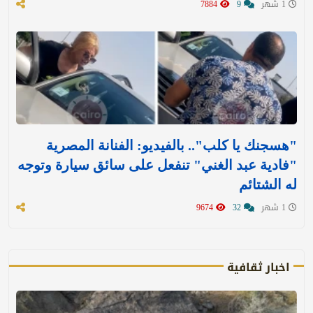
1 شهر
9
7884
"هسجنك يا كلب".. بالفيديو: الفنانة المصرية
"فادية عبد الغني" تنفعل على سائق سيارة وتوجه
له الشتائم
1 شهر
32
9674
اخبار ثقافية