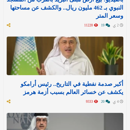
النبوي بـ 462 مليون ريال.. والكشف عن مساحتها
وسعر المتر
2 ي
19
11220
أكبر صدمة نفطية في التاريخ.. رئيس أرامكو
يكشف عن خسائر العالم بسبب أزمة هرمز
4 ي
20
9333