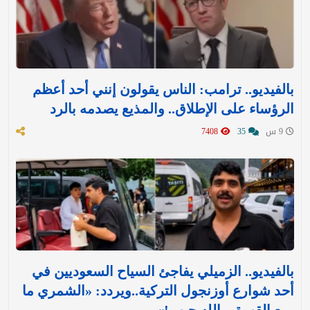
بالفيديو.. ترامب: الناس يقولون إنني أحد أعظم
الرؤساء على الإطلاق.. والمذيع يصدمه بالرد
9 س
35
7408
بالفيديو.. الزميلي يفاجئ السياح السعوديين في
أحد شوارع أوزنجول التركية..ويردد: «الشمري ما
يبيع القهوة.. يالله حيهم!»