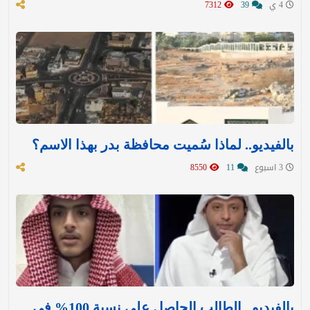
4 ي
39
7312
بالفيديو.. لماذا سُميت محافظة بدر بهذا الاسم؟
3 اسبوع
11
8550
بالفيديو.. الطالب الحاصل على نسبة 100% في