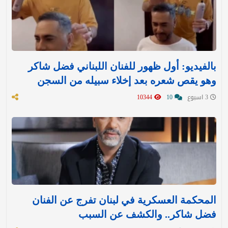
بالفيديو: أول ظهور للفنان اللبناني فضل شاكر
وهو يقص شعره بعد إخلاء سبيله من السجن
3 اسبوع
10
10344
المحكمة العسكرية في لبنان تفرج عن الفنان
فضل شاكر.. والكشف عن السبب