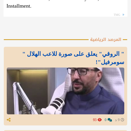
Installment.
TMG
المرصد الرياضية
" الروقي" يعلق على صورة للاعب الهلال "
سومرفيل"!
9 د
0
93