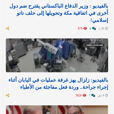
بالفيديو : وزير الدفاع الباكستاني يقترح ضم دول
أخرى في اتفاقية مكة وتحويلها إلى حلف ناتو
إسلامي!
26 د
0
879
بالفيديو: زلزال يهز غرفة عمليات في اليابان أثناء
إجراء جراحة.. وردة فعل مفاجئة من الأطباء
4 س
7
3026