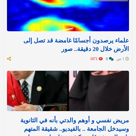
علماء يرصدون أجسامًا غامضة قد تصل إلى
الأرض خلال 20 دقيقة.. صور
1 س
8
1071
مريض نفسي و أوهم والدتي بأنه في الثانوية
وسيدخل الجامعة .. بالفيديو.. شقيقة المتهم