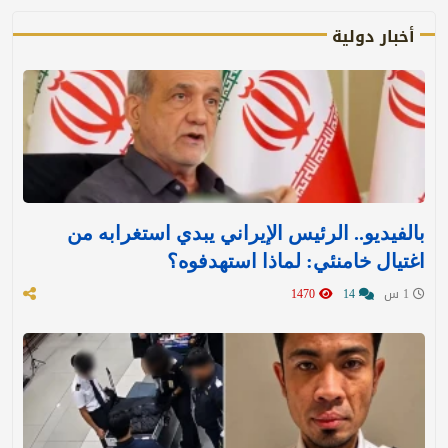
أخبار دولية
بالفيديو.. الرئيس الإيراني يبدي استغرابه من
اغتيال خامنئي: لماذا استهدفوه؟
1 س
14
1470