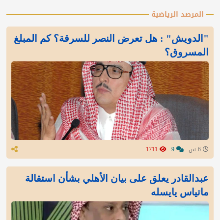
المرصد الرياضية
"الدويش" : هل تعرض النصر للسرقة؟ كم المبلغ
المسروق؟
6 س
9
1711
عبدالقادر يعلق على بيان الأهلي بشأن استقالة
ماتياس يايسله