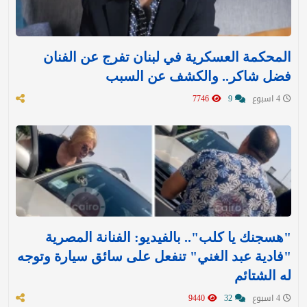
المحكمة العسكرية في لبنان تفرج عن الفنان
فضل شاكر.. والكشف عن السبب
4 اسبوع
9
7746
"هسجنك يا كلب".. بالفيديو: الفنانة المصرية
"فادية عبد الغني" تنفعل على سائق سيارة وتوجه
له الشتائم
4 اسبوع
32
9440