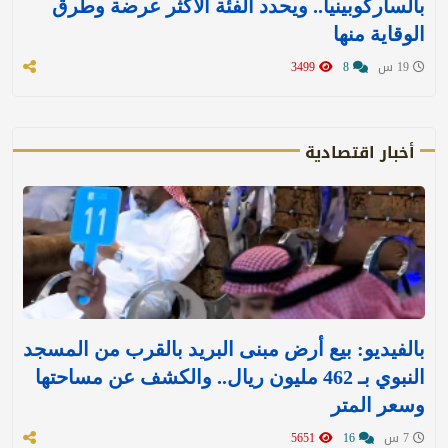
بالساركوبينيا.. ويحدد الفئة الأكثر عرضة وطرق
الوقاية منها
19 س
8
3499
أخبار اقتصادية
بالفيديو: بيع أرض مبنى البريد بالقرب من المسجد
النبوي بـ 462 مليون ريال.. والكشف عن مساحتها
وسعر المتر
7 س
16
5651