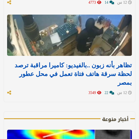
12 س
14
4773
تظاهر بأنه زبون ..بالفيديو: كاميرا مراقبة ترصد
لحظة سرقة هاتف فتاة تعمل في محل عطور
بمصر
12 س
22
3549
أخبار منوعة