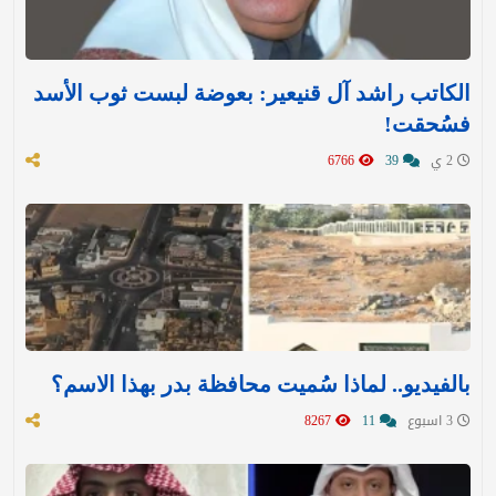
الكاتب راشد آل قنيعير: بعوضة لبست ثوب الأسد
فسُحقت!
2 ي
39
6766
بالفيديو.. لماذا سُميت محافظة بدر بهذا الاسم؟
3 اسبوع
11
8267