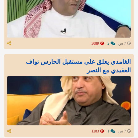
7 س
2
3089
الغامدي يعلق على مستقبل الحارس نواف
العقيدي مع النصر
7 س
1
1283