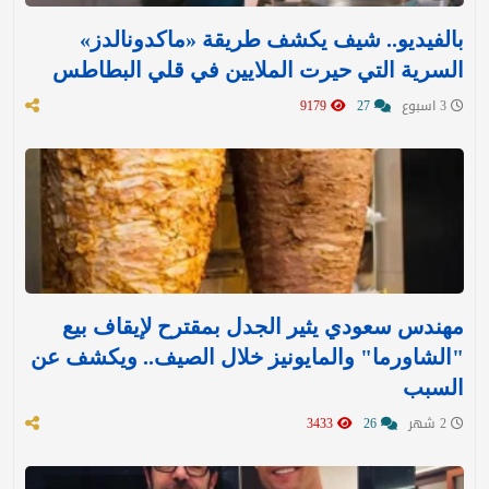
بالفيديو.. شيف يكشف طريقة «ماكدونالدز»
السرية التي حيرت الملايين في قلي البطاطس
3 اسبوع
27
9179
مهندس سعودي يثير الجدل بمقترح لإيقاف بيع
"الشاورما" والمايونيز خلال الصيف.. ويكشف عن
السبب
2 شهر
26
3433