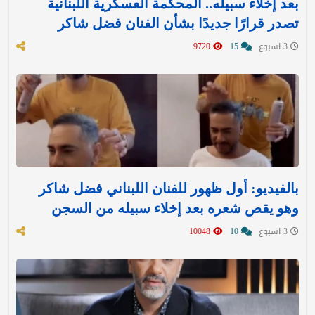
بعد إخلاء سبيله.. المحكمة العسكرية اللبنانية
تصدر قرارًا جديدًا بشأن الفنان فضل شاكر
3 اسبوع
15
9720
بالفيديو: أول ظهور للفنان اللبناني فضل شاكر
وهو يقص شعره بعد إخلاء سبيله من السجن
3 اسبوع
10
10048