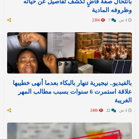
بانتحال صفة قاضٍ تكشف تفاصيل عن حياته
وظروفه المادية
4 س
7
2394
بالفيديو.. نيجيرية تنهار بالبكاء بعدما أنهى خطيبها
علاقة استمرت 6 سنوات بسبب مطالب المهر
الغريبة
4 س
22
2496