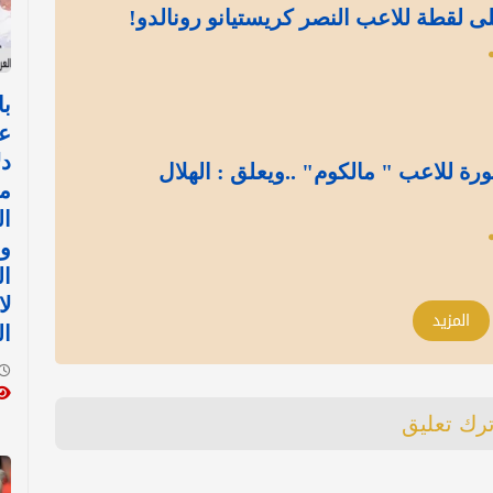
ى لقطة للاعب النصر كريستيانو رونالدو!
با
ع
د
ة للاعب " مالكوم" ..ويعلق : الهلال
م
ال
وا
ال
ل
المزيد
ال
ترك تعليق