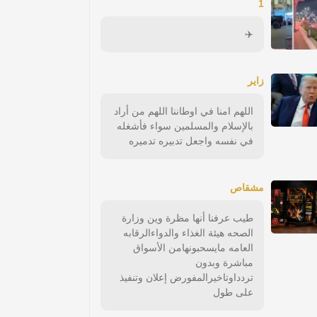
1
✈️
زاير
اللهم امنا في اوطاننا اللهم من أراد
بالإسلام والمسلمين سواء فأشغله
في نفسه واجعل تدبيره تدميره
مشقاص
طيب عرفنا أنها مظرة وين وزارة
الصحه هيئة الغذاء والدواءالرقابه
العامه مايسحبونهامن الأسواق
مباشرة وبدون
تردداوتاخيرالمفورض إعلان وتنفيذ
على طول