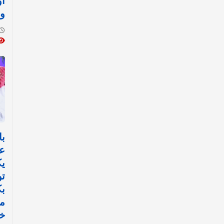
أ
وا
با
ع
ي
تو
ب
مي
خ