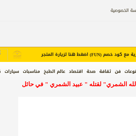
سة الخصوصية
ع كود خصم
اضغط هنا لزيارة المتجر
إع
(FUN)
وعات
فن
ثقافة
صحة
اقتصاد
عالم الطبخ
مناسبات
سيارات
ك
الله الشمري" لقتله " عبيد الشمري " في حائل