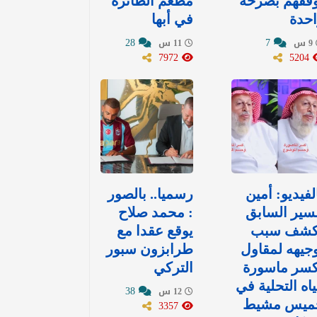
وقفهم بصرخة
مطعم الطائرة
حدة
في أبها
28
7
9 س
11 س
7972
5204
لفيديو: أمين
رسميا.. بالصور
سير السابق
: محمد صلاح
كشف سبب
يوقع عقدا مع
جيهه لمقاول
طرابزون سبور
كسر ماسورة
التركي
اه التحلية في
38
12 س
ميس مشيط
3357