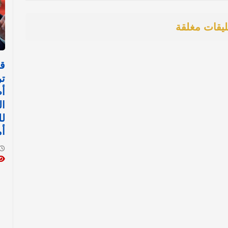
ليقات مغلقة
قر
ت
أط
ا
لل
أم