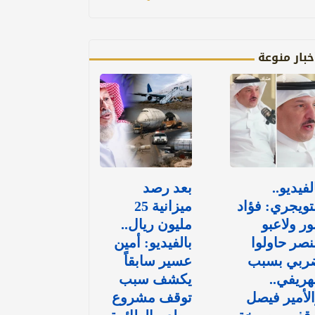
خبار منوعة
لفيديو..
بعد رصد
تويجري: فؤاد
ميزانية 25
ور ولاعبو
مليون ريال..
نصر حاولوا
بالفيديو: أمين
ربي بسبب
عسير سابقاً
هريفي..
يكشف سبب
لأمير فيصل
توقف مشروع