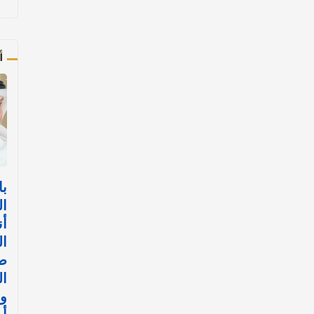
أ
با
ال
أن
ال
ض
ال
وا