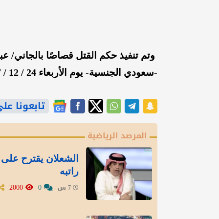
وتم تنفيذ حكم القتل قصاصًا بالجاني/ ع
-سعودي الجنسية- يوم الأربعاء 24 / 12 / 1447هـ الموافق 10 / 6 / 2026م بمنطقة حائل.
تابعونا على gle News
المرصد الرياضية
الشعلان يقترح على 
راتبه
2000
0
7 س