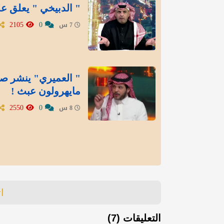
" الدبيخي " يعلق عل
2105
0
7 س
" العميري" ينشر صور
مايهرولون عبث !
2550
0
8 س
ا
التعليقات (7)