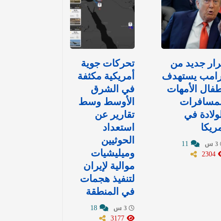
ار جديد من
تحركات جوية
رامب يستهدف
أمريكية مكثفة
فال الأمهات
في الشرق
لمسافرات
الأوسط وسط
ولادة في
تقارير عن
ريكا
استعداد
الحوثيين
11
3 س
2304
وميليشيات
موالية لإيران
لتنفيذ هجمات
في المنطقة
18
3 س
3177