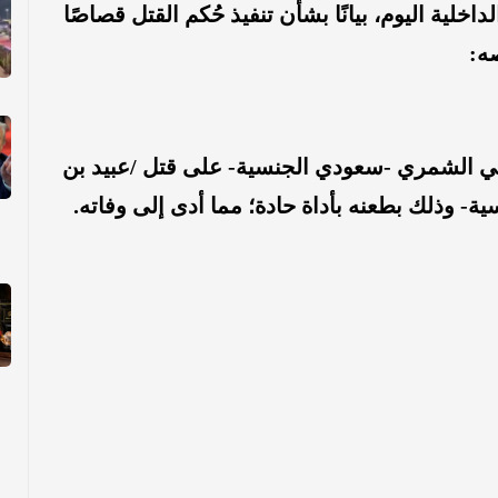
لية اليوم، بيانًا بشأن تنفيذ حُكم القتل قصاصًا
ه:
الي الشمري -سعودي الجنسية- على قتل /عبيد بن
وذلك بطعنه بأداة حادة؛ مما أدى إلى وفاته.