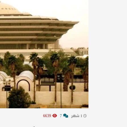
6639
7
1 شهر