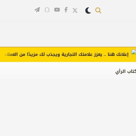
لانك هنا .. يعزز علامتك التجارية ويجذب لك مزيدًا من العملاء (اضغط 
تاب الرأي