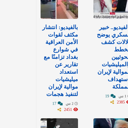
لفيديو.. خبير
بالفيديو: انتشار
سكري يوضح
مكثف لقوات
لالات كشف
الأمن العراقية
خطط
في شوارع
حوثيين
بغداد تزامنًا مع
لميليشيات
تقارير عن
موالية لإيران
استعداد
استهداف
ميليشيات
مملكة
موالية لإيران
لتنفيذ هجمات
19
1 س
2385
17
2 س
2451