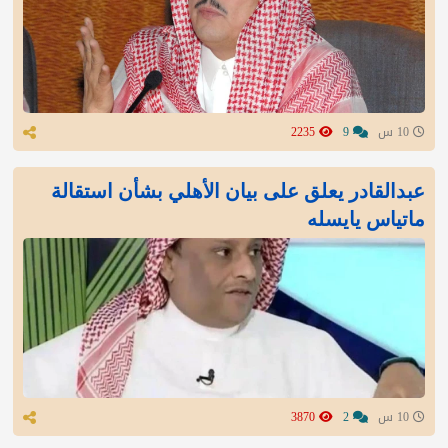
10 س
9
2235
عبدالقادر يعلق على بيان الأهلي بشأن استقالة
ماتياس يايسله
10 س
2
3870