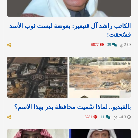
الكاتب راشد آل قنيعير: بعوضة لبست ثوب الأسد
فسُحقت!
2 ي
39
6877
بالفيديو.. لماذا سُميت محافظة بدر بهذا الاسم؟
3 اسبوع
11
8281