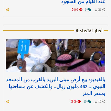
عند القيام من السجود
21 س
6
5460
أخبار اقتصادية
بالفيديو: بيع أرض مبنى البريد بالقرب من المسجد
النبوي بـ 462 مليون ريال.. والكشف عن مساحتها
وسعر المتر
10 س
16
6869