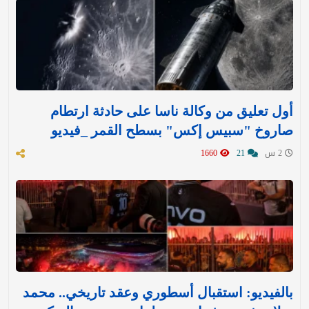
أول تعليق من وكالة ناسا على حادثة ارتطام
صاروخ "سبيس إكس" بسطح القمر _فيديو
2 س
21
1660
بالفيديو: استقبال أسطوري وعقد تاريخي.. محمد