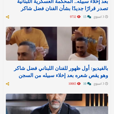
بعد إخلاء سبيله.. المحكمة العسكرية اللبنانية
تصدر قرارًا جديدًا بشأن الفنان فضل شاكر
3 اسبوع
15
9732
بالفيديو: أول ظهور للفنان اللبناني فضل شاكر
وهو يقص شعره بعد إخلاء سبيله من السجن
3 اسبوع
10
10065