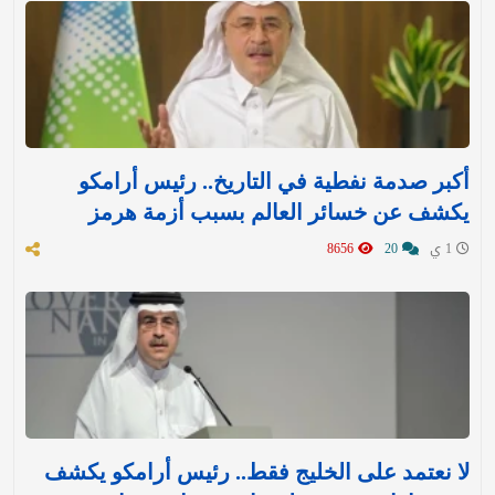
أكبر صدمة نفطية في التاريخ.. رئيس أرامكو
يكشف عن خسائر العالم بسبب أزمة هرمز
1 ي
20
8656
لا نعتمد على الخليج فقط.. رئيس أرامكو يكشف