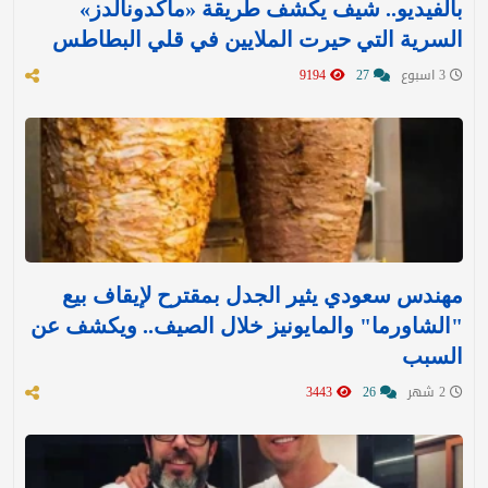
بالفيديو.. شيف يكشف طريقة «ماكدونالدز»
السرية التي حيرت الملايين في قلي البطاطس
3 اسبوع
27
9194
مهندس سعودي يثير الجدل بمقترح لإيقاف بيع
"الشاورما" والمايونيز خلال الصيف.. ويكشف عن
السبب
2 شهر
26
3443