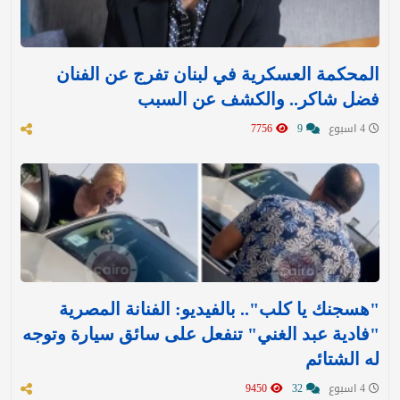
المحكمة العسكرية في لبنان تفرج عن الفنان
فضل شاكر.. والكشف عن السبب
4 اسبوع
9
7756
"هسجنك يا كلب".. بالفيديو: الفنانة المصرية
"فادية عبد الغني" تنفعل على سائق سيارة وتوجه
له الشتائم
4 اسبوع
32
9450