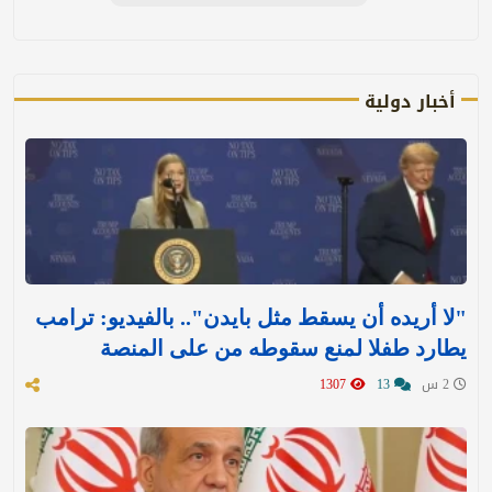
أخبار دولية
"لا أريده أن يسقط مثل بايدن".. بالفيديو: ترامب
يطارد طفلا لمنع سقوطه من على المنصة
2 س
13
1307