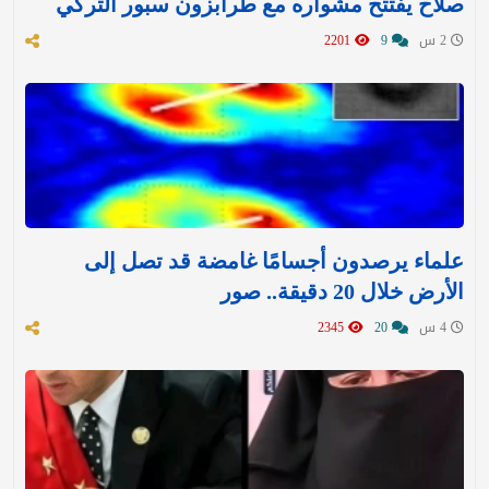
صلاح يفتتح مشواره مع طرابزون سبور التركي
2 س
9
2201
علماء يرصدون أجسامًا غامضة قد تصل إلى
الأرض خلال 20 دقيقة.. صور
4 س
20
2345