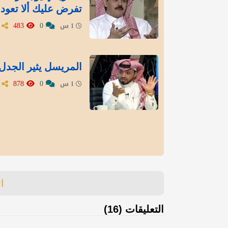
تفرض عليك ألا تعود
483
0
1 س
المريسل يثير الجدل 
878
0
1 س
ا
التعليقات (16)