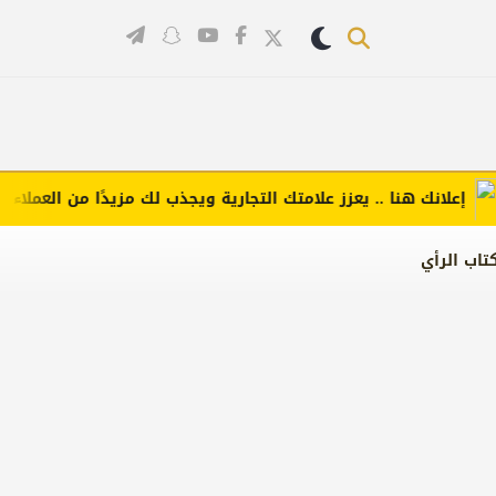
لانك هنا .. يعزز علامتك التجارية ويجذب لك مزيدًا من العملاء (اضغط 
تاب الرأي