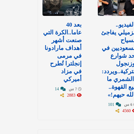
لفيديو..
بعد 40
زميلي يفاجئ
عاما..الكرة التي
سياح
صنعت أشهر
سعوديين في
أهداف مارادونا
د شوارع
في مرمى
وزنجول
إنجلترا تُطرح
تركية..ويردد:
في مزاد
الشمري ما
أميركي
يع القهوة..
14
7 س
لله حيهم!»
2883
101
6 س
4560