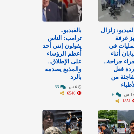
لفيديو: زلزال
بالفيديو..
ز غرفة
ترامب: الناس
مليات في
يقولون إنني أحد
يابان أثناء
أعظم الرؤساء
راء جراحة..
على الإطلاق..
دة فعل
والمذيع يصدمه
اجئة من
بالرد
أطباء
33
6 س
6546
6
1 س
1851