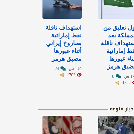
ل تعليق من
استهداف ناقلة
مملكة بعد
نفط إماراتية
تهداف ناقلة
بصاروخ إيراني
ط إماراتية
أثناء عبورها
ناء عبورها
مضيق هرمز
ضيق هرمز
24
1 س
1702
8
1 س
1522
خبار منوعة