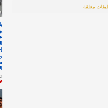
ليقات مغلقة
با
يه
ع
ال
إج
ور
مف
ال