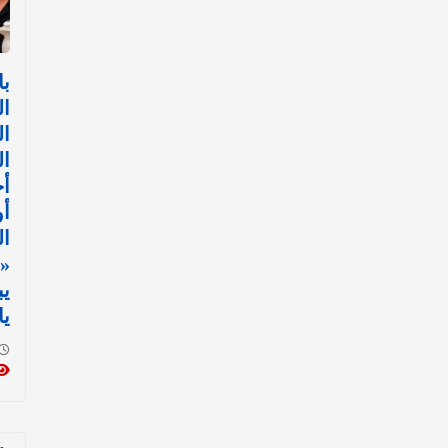
با
ال
ال
ال
أح
أ
ال
«
يب
يا