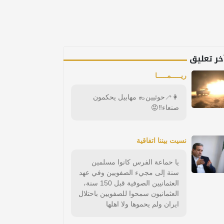
خر تعليق
ريـــــمـــــا
👩‍🦯حوثيين👞 مهابيل يحكمون
صنعاء‼️😡
نسيت بيننا اتفاقية
يا حماعة الفرس كانوا مسلمين
سنة إلى مجيء الصفويين وفي عهد
العثمانيين الصوفية قبل 150 سنة،
العثمانيون سمحوا للصفويين باحتلال
ايران ولم يحموها ولا اهلها