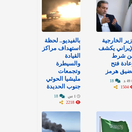
ير الخارجية
بالفيديو.. لحظة
إيراني يكشف
استهداف مراكز
ن شرط
القيادة
عادة فتح
والسيطرة
ضيق هرمز
وتجمعات
مليشيا الحوثي
18
49 د
1504
جنوب الحديدة
18
1 س
2218