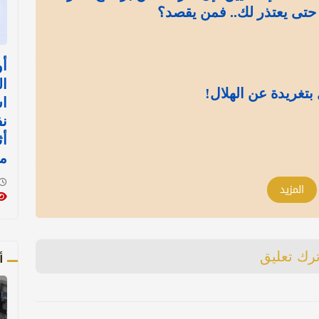
 حتى يعتذر لك.. فمن يقصد؟
أو
ال
بتغريدة عن الهلال!
اس
نف
أث
م
المزيد
أ
ترك تعليق