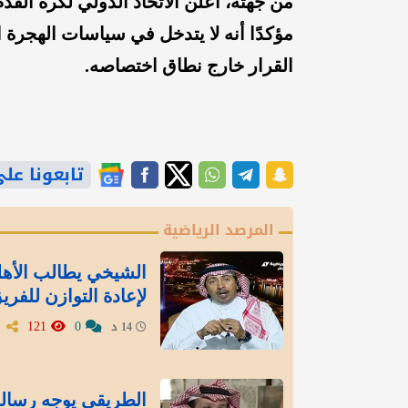
من جهته، أعلن الاتحاد الدولي لكرة الق
مؤكدًا أنه لا يتدخل في سياسات الهجرة 
القرار خارج نطاق اختصاصه.
تابعونا على gle News
المرصد الرياضية
الشيخي يطالب الأه
لإعادة التوازن للفري
121
0
14 د
الطريقي يوجه رسالة 