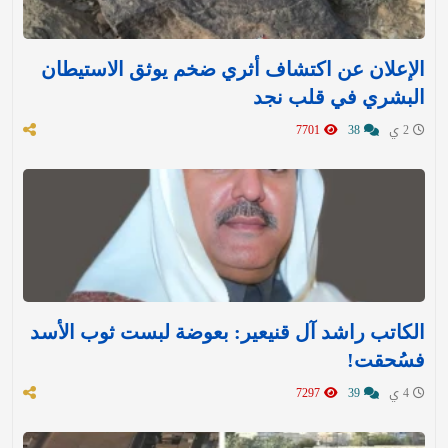
الإعلان عن اكتشاف أثري ضخم يوثق الاستيطان
البشري في قلب نجد
2 ي
38
7701
الكاتب راشد آل قنيعير: بعوضة لبست ثوب الأسد
فسُحقت!
4 ي
39
7297