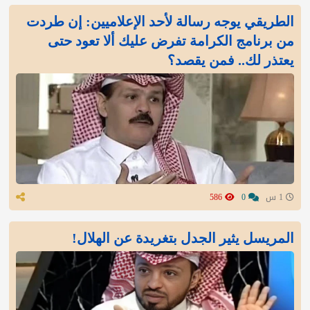
الطريقي يوجه رسالة لأحد الإعلاميين: إن طردت
من برنامج الكرامة تفرض عليك ألا تعود حتى
يعتذر لك.. فمن يقصد؟
1 س
0
586
المريسل يثير الجدل بتغريدة عن الهلال!