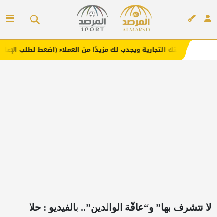
التجارية ويجذب لك مزيدًا من العملاء (اضغط لطلب الإعلان)
م
إعلان
لا نتشرف بها” و“عاقّة الوالدين”.. بالفيديو : حلا