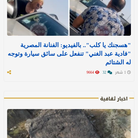
"هسجنك يا كلب".. بالفيديو: الفنانة المصرية
"فادية عبد الغني" تنفعل على سائق سيارة وتوجه
له الشتائم
1 شهر
32
9664
اخبار ثقافية