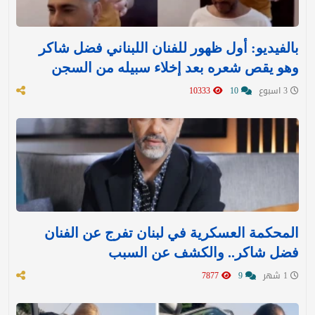
بالفيديو: أول ظهور للفنان اللبناني فضل شاكر
وهو يقص شعره بعد إخلاء سبيله من السجن
3 اسبوع
10
10333
المحكمة العسكرية في لبنان تفرج عن الفنان
فضل شاكر.. والكشف عن السبب
1 شهر
9
7877