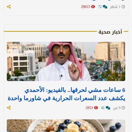
1 شهر
72
29613
أخبار صحية
6 ساعات مشي لحرقها.. بالفيديو: الأحمدي
يكشف عدد السعرات الحرارية في شاورما واحدة
9 س
41
2953