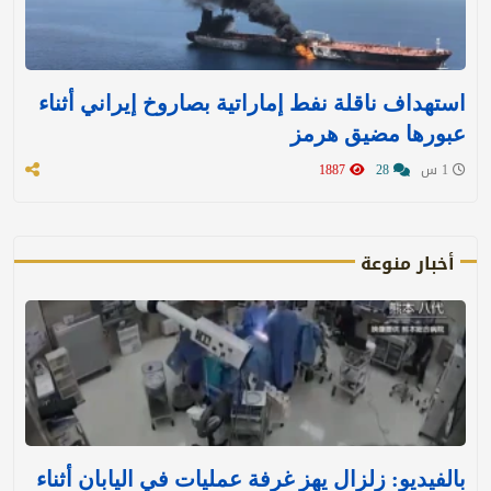
استهداف ناقلة نفط إماراتية بصاروخ إيراني أثناء
عبورها مضيق هرمز
1 س
28
1887
أخبار منوعة
بالفيديو: زلزال يهز غرفة عمليات في اليابان أثناء