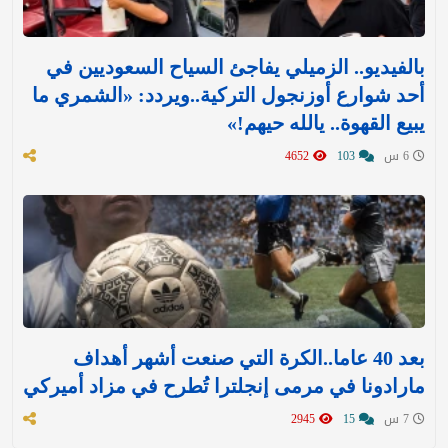
بالفيديو.. الزميلي يفاجئ السياح السعوديين في
أحد شوارع أوزنجول التركية..ويردد: «الشمري ما
يبيع القهوة.. يالله حيهم!»
6 س
103
4652
بعد 40 عاما..الكرة التي صنعت أشهر أهداف
مارادونا في مرمى إنجلترا تُطرح في مزاد أميركي
7 س
15
2945