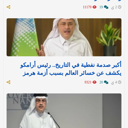
2 ي
19
11179
أكبر صدمة نفطية في التاريخ.. رئيس أرامكو
يكشف عن خسائر العالم بسبب أزمة هرمز
4 ي
20
9321