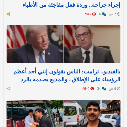
إجراء جراحة.. وردة فعل مفاجئة من الأطباء
2 س
6
2045
بالفيديو.. ترامب: الناس يقولون إنني أحد أعظم
الرؤساء على الإطلاق.. والمذيع يصدمه بالرد
6 س
34
6640