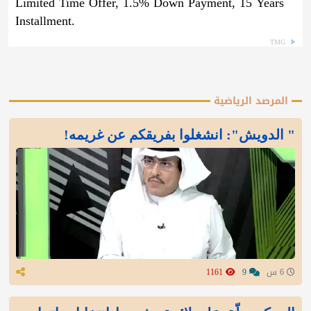
Limited Time Offer, 1.5% Down Payment, 15 Years
Installment.
TMG
المرصد الرياضية
" الدويش": انشغلوا بفريقكم عن غريمه!
6 س
9
1161