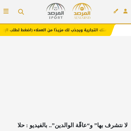
 التجارية ويجذب لك مزيدًا من العملاء (اضغط لطلب الإعلان)
إعلان
لا نتشرف بها” و“عاقّة الوالدين”.. بالفيديو : حلا