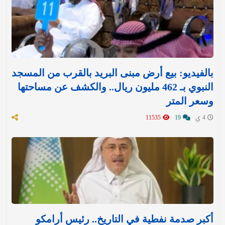
بالفيديو: بيع أرض مبنى البريد بالقرب من المسجد
النبوي بـ 462 مليون ريال.. والكشف عن مساحتها
وسعر المتر
4 ي
19
11535
أكبر صدمة نفطية في التاريخ.. رئيس أرامكو