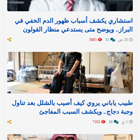
استشاري يكشف أسباب ظهور الدم الخفي في
البراز.. ويوضح متى يستدعي منظار القولون
20 س
11
5085
طبيب ياباني يروي كيف أصيب بالشلل بعد تناول
وجبة دجاج.. ويكشف السبب المفاجئ
1 ي
16
7103