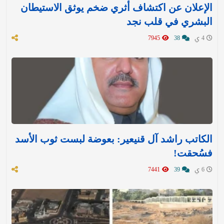
الإعلان عن اكتشاف أثري ضخم يوثق الاستيطان
البشري في قلب نجد
4 ي
38
7945
الكاتب راشد آل قنيعير: بعوضة لبست ثوب الأسد
فسُحقت!
6 ي
39
7441