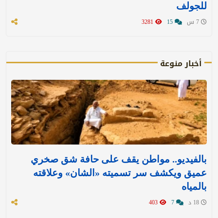
للجولف
7 س
15
3281
أخبار منوعة
بالفيديو.. مواطن يقف على حافة شق صخري
عميق ويكشف سر تسميته «الشان» وعلاقته
بالمياه
18 د
7
403