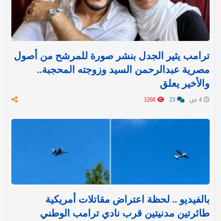
ترامب يثير الجدل بنشر صورة للمرشح من أصول
مصرية عبدالرحمن السيد وزوجته المحجبة..
والأخير يعلق
4 س
23
3268
بالفيديو .. لحظة اعتراض مقاتلات أمريكية
طائرتين مدنيتين قرب نادي ترامب الوطني