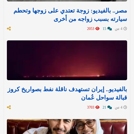
مصر.. بالفيديو: زوجة تعتدي على زوجها وتحطم
سيارته بسبب زواجه من أخرى
4 س
15
2053
بالفيديو.. إيران تستهدف ناقلة نفط بصواريخ كروز
قبالة سواحل عُمان
4 س
21
3703