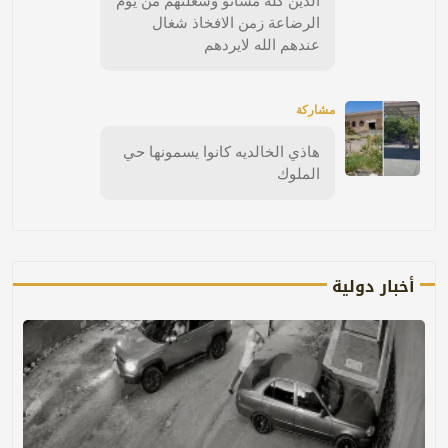
الدين كله مشانو وشغلتهم من يوم
الرضاعة زمن الافخاذ شغال
عندهم الله لايردهم
مشاركة
هاذي الخالديه كانوا يسمونها حي
الملوك
أخبار دولية