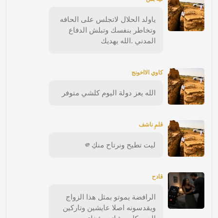
ياولد الحلال لاتجلس على الحافه
وتخاطر بنفسك وتبلش الدفاع
المدني .الله يهديك
كاوي الااخونج
الله يعز دولة اليوم كلشي متوفر
قلمِ ناشف
ليت تطيح ونرتاح منكِ🫵
قادح
الرافضة يموتو بمثل هذا الزواج
ويقدسونه اصلا عايشين وتاركين