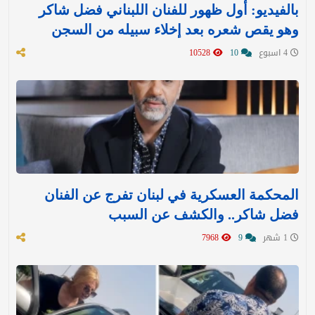
بالفيديو: أول ظهور للفنان اللبناني فضل شاكر
وهو يقص شعره بعد إخلاء سبيله من السجن
4 اسبوع
10
10528
المحكمة العسكرية في لبنان تفرج عن الفنان
فضل شاكر.. والكشف عن السبب
1 شهر
9
7968