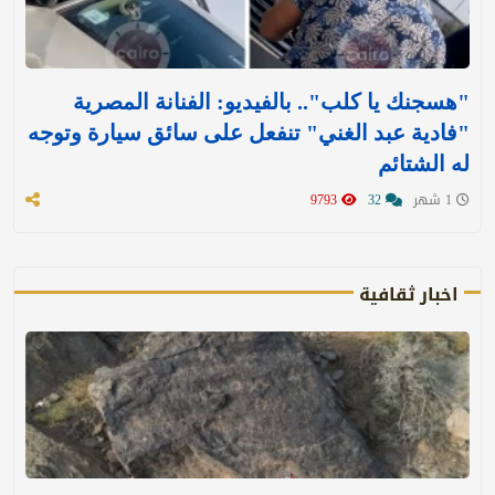
"هسجنك يا كلب".. بالفيديو: الفنانة المصرية
"فادية عبد الغني" تنفعل على سائق سيارة وتوجه
له الشتائم
1 شهر
32
9793
اخبار ثقافية