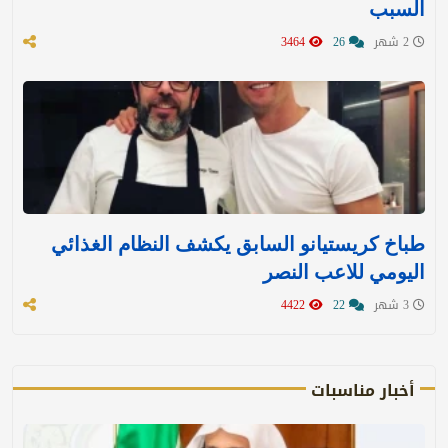
السبب
2 شهر
26
3464
طباخ كريستيانو السابق يكشف النظام الغذائي
اليومي للاعب النصر
3 شهر
22
4422
أخبار مناسبات