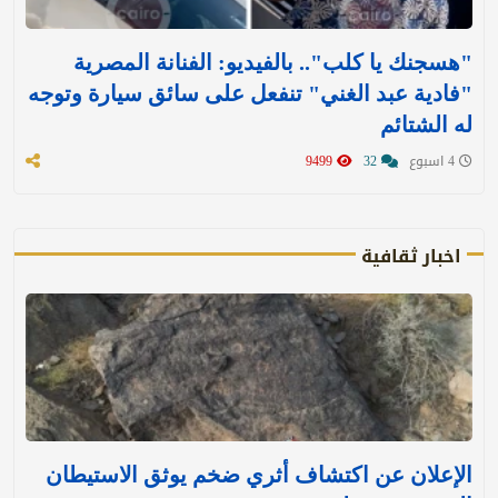
"هسجنك يا كلب".. بالفيديو: الفنانة المصرية
"فادية عبد الغني" تنفعل على سائق سيارة وتوجه
له الشتائم
4 اسبوع
32
9499
اخبار ثقافية
الإعلان عن اكتشاف أثري ضخم يوثق الاستيطان