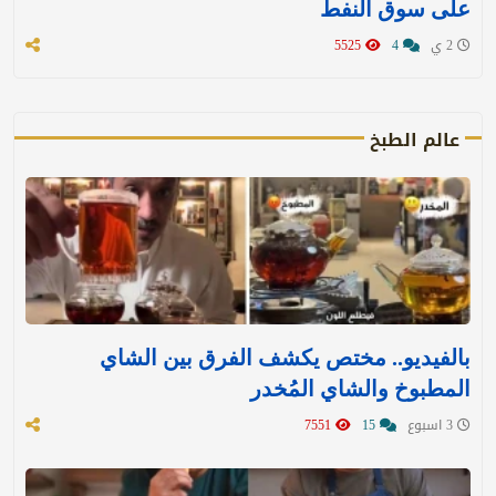
على سوق النفط
2 ي
4
5525
عالم الطبخ
بالفيديو.. مختص يكشف الفرق بين الشاي
المطبوخ والشاي المُخدر
3 اسبوع
15
7551