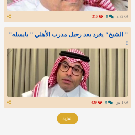
32 د
0
316
" الشيخ" يغرد بعد رحيل مدرب الأهلي " يايسله"
!
1 س
0
439
المزيد