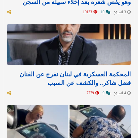
وهو يقص شعره بعد إخلاء سبيله من السجن
3 اسبوع
10
10133
المحكمة العسكرية في لبنان تفرج عن الفنان
فضل شاكر.. والكشف عن السبب
4 اسبوع
9
7779