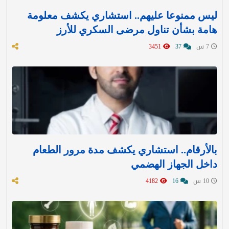
ليس ممنوعا عليهم.. استشاري يكشف معلومة
هامة بشأن تناول مرضى السكري للأرز
7 س
37
3451
بالأرقام.. استشاري يكشف مدة مرور الطعام
داخل الجهاز الهضمي
10 س
16
4182