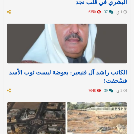
البشري في قلب نجد
1 ي
37
6350
الكاتب راشد آل قنيعير: بعوضة لبست ثوب الأسد
فسُحقت!
2 ي
39
7048