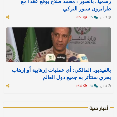
رسميا.. بالصور : محمد صلاح يوقع عقدا مع
طرابزون سبور التركي
3 س
35
2053
بالفيديو.. المالكي: أي عمليات إرهابية أو إرهاب
بحري ستتأثر به جميع دول العالم
4 س
24
1637
أخبار فنية