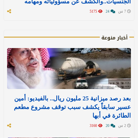
الجنسيات..والكشف عن مسؤولياته ومهامه
7 س
24
5175
أخبار منوعة
بعد رصد ميزانية 25 مليون ريال.. بالفيديو: أمين
عسير سابقاً يكشف سبب توقف مشروع مطعم
الطائرة في أبها
2 س
20
3160