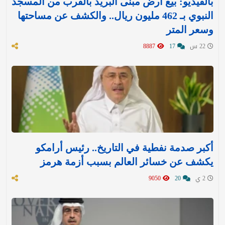
بالفيديو: بيع أرض مبنى البريد بالقرب من المسجد
النبوي بـ 462 مليون ريال.. والكشف عن مساحتها
وسعر المتر
22 س
17
8887
أكبر صدمة نفطية في التاريخ.. رئيس أرامكو
يكشف عن خسائر العالم بسبب أزمة هرمز
2 ي
20
9050