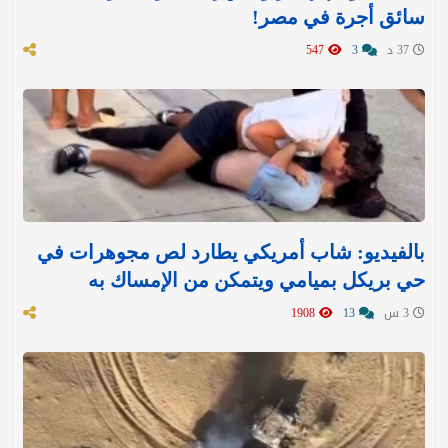
سائق أجرة في مصر!
37 د
3
547
بالفيديو: شاب أمريكي يطارد لص مجوهرات في
حي بريكل بميامي ويتمكن من الإمساك به
3 س
13
1908