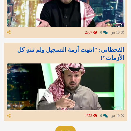
10 س
0
2367
القحطاني: "انتهت أزمة التسجيل ولم تنتهِ كل
الأزمات"!
10 س
0
1378