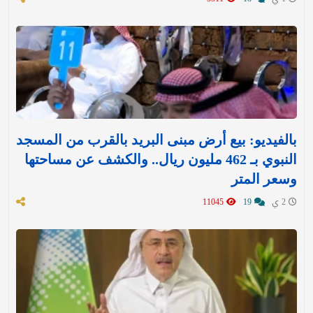
بالفيديو: بيع أرض مبنى البريد بالقرب من المسجد
النبوي بـ 462 مليون ريال.. والكشف عن مساحتها
وسعر المتر
2 ي
19
11045