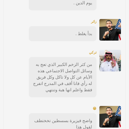
يوم الدين .
زائر
بدأ يغلط .
تركي
من كثر الزخم الكبير الذي تعج به
وسائل التواصل الاجتماعي هذه
الأيام عن كل ولا تاكل وكل فريق
له رأي فانا أقف في المدرج اتفرج
فقط واعلم انها هبة وتنتهي
😁
واضح فيزيرة بسسطين تخختطف
لقول هذا