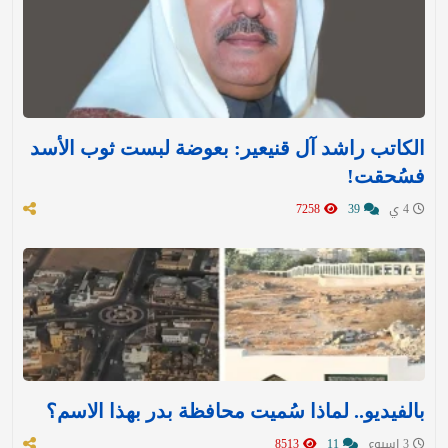
الكاتب راشد آل قنيعير: بعوضة لبست ثوب الأسد
فسُحقت!
4 ي
39
7258
بالفيديو.. لماذا سُميت محافظة بدر بهذا الاسم؟
3 اسبوع
11
8513