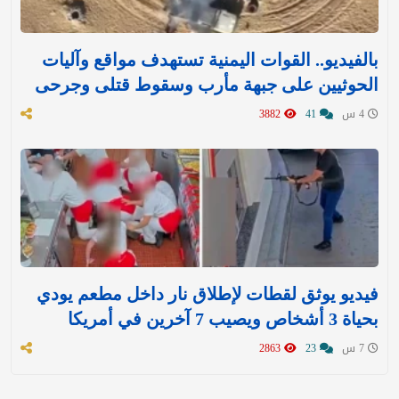
بالفيديو.. القوات اليمنية تستهدف مواقع وآليات
الحوثيين على جبهة مأرب وسقوط قتلى وجرحى
4 س
41
3882
فيديو يوثق لقطات لإطلاق نار داخل مطعم يودي
بحياة 3 أشخاص ويصيب 7 آخرين في أمريكا
7 س
23
2863