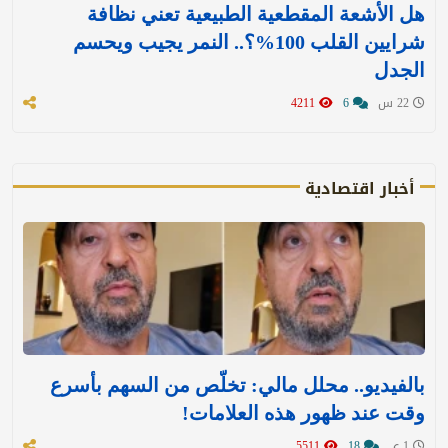
هل الأشعة المقطعية الطبيعية تعني نظافة
شرايين القلب 100%؟.. النمر يجيب ويحسم
الجدل
22 س
6
4211
أخبار اقتصادية
بالفيديو.. محلل مالي: تخلّص من السهم بأسرع
وقت عند ظهور هذه العلامات!
1 ي
18
5511