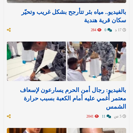
بالفيديو.. مياه بئر تتأرجح بشكل غريب وتحيّر
سكان قرية هندية
17 د
0
284
بالفيديو: رجال أمن الحرم يسارعون لإسعاف
معتمر أُغمي عليه أمام الكعبة بسبب حرارة
الشمس
5 س
11
2041