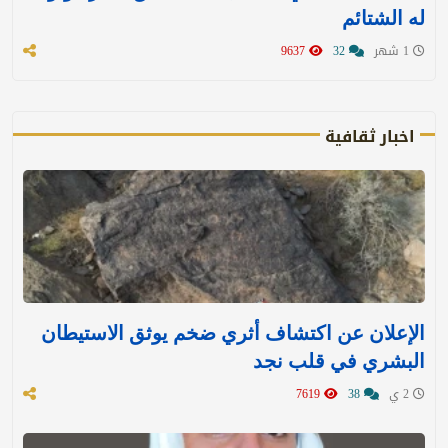
له الشتائم
1 شهر
32
9637
اخبار ثقافية
الإعلان عن اكتشاف أثري ضخم يوثق الاستيطان
البشري في قلب نجد
2 ي
38
7619