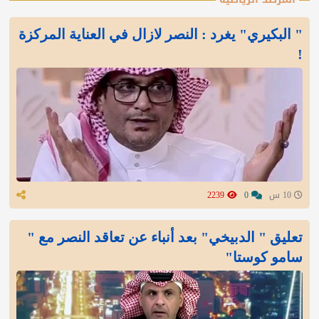
" البكيري" يغرد : النصر لازال في العناية المركزة
!
10 س
0
2239
تعليق " الدبيخي" بعد أنباء عن تعاقد النصر مع "
سامو كوستا"