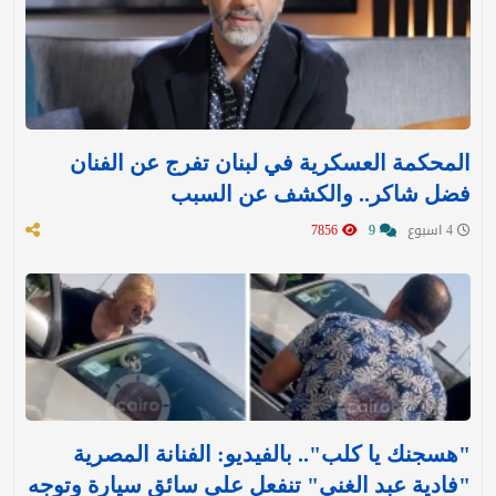
المحكمة العسكرية في لبنان تفرج عن الفنان
فضل شاكر.. والكشف عن السبب
4 اسبوع
9
7856
"هسجنك يا كلب".. بالفيديو: الفنانة المصرية
"فادية عبد الغني" تنفعل على سائق سيارة وتوجه