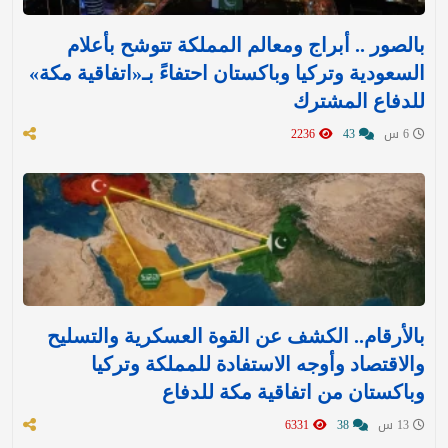
بالصور .. أبراج ومعالم المملكة تتوشح بأعلام
السعودية وتركيا وباكستان احتفاءً بـ«اتفاقية مكة»
للدفاع المشترك‬⁩ ‏
6 س
43
2236
بالأرقام.. الكشف عن القوة العسكرية والتسليح
والاقتصاد وأوجه الاستفادة للمملكة وتركيا
وباكستان من اتفاقية مكة للدفاع
13 س
38
6331