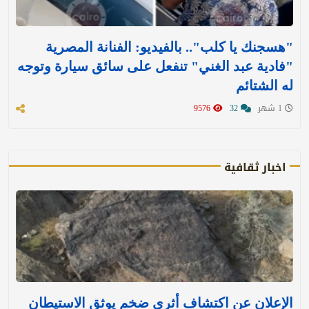
"هسجنك يا كلب".. بالفيديو: الفنانة المصرية
"فادية عبد الغني" تنفعل على سائق سيارة وتوجه
له الشتائم
1 شهر
32
9576
اخبار ثقافية
الإعلان عن اكتشاف أثري ضخم يوثق الاستيطان