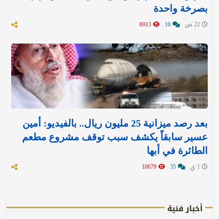
بصرخة واحدة
22 س
10
6913
بعد رصد ميزانية 25 مليون ريال.. بالفيديو: أمين
عسير سابقاً يكشف سبب توقف مشروع مطعم
الطائرة في أبها
1 ي
35
10679
أخبار فنية