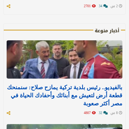
2 س
34
2701
أخبار منوعة
بالفيديو.. رئيس بلدية تركية يمازح صلاح: سنمنحك
قطعة أرض لتعيش مع أبنائك وأحفادك الحياة في
مصر أكثر صعوبة
8 س
32
4807