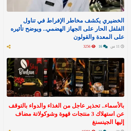
الخضيري يكشف مخاطر الإفراط في تناول
الفلفل الحار على الجهاز الهضمي.. ويوضح تأثيره
على المعدة والقولون
11 س
16
3256
بالأسماء.. تحذير عاجل من الغذاء والدواء بالتوقف
عن استهلاك 3 منتجات قهوة وشوكولاتة مضاف
إليها الجينسنغ