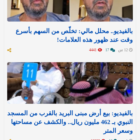
بالفيديو.. محلل مالي: تخلّص من السهم بأسرع
وقت عند ظهور هذه العلامات!
12 س
17
4441
بالفيديو: بيع أرض مبنى البريد بالقرب من المسجد
النبوي بـ 462 مليون ريال.. والكشف عن مساحتها
وسعر المتر