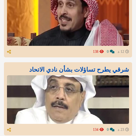
12 د
0
138
شرقي يطرح تساؤلات بشأن نادي الاتحاد
23 د
0
134