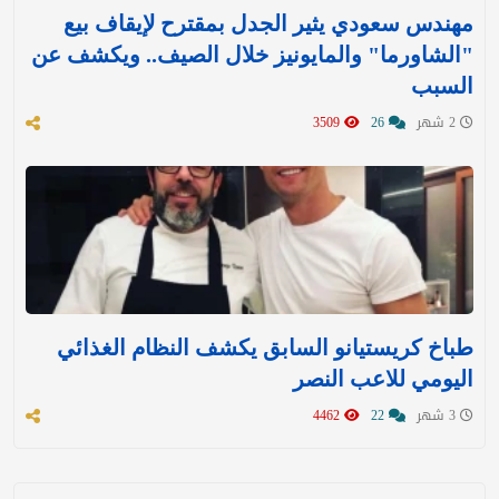
مهندس سعودي يثير الجدل بمقترح لإيقاف بيع
"الشاورما" والمايونيز خلال الصيف.. ويكشف عن
السبب
2 شهر
26
3509
طباخ كريستيانو السابق يكشف النظام الغذائي
اليومي للاعب النصر
3 شهر
22
4462