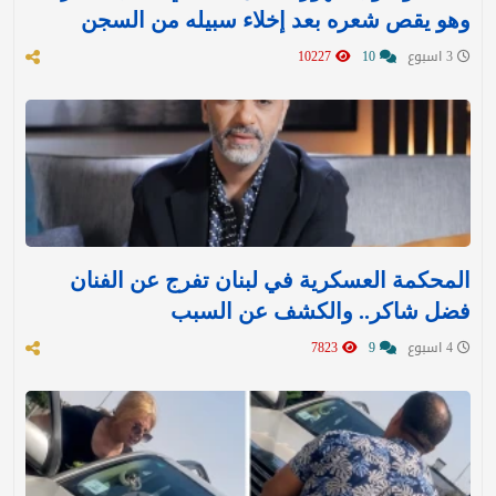
وهو يقص شعره بعد إخلاء سبيله من السجن
3 اسبوع
10
10227
المحكمة العسكرية في لبنان تفرج عن الفنان
فضل شاكر.. والكشف عن السبب
4 اسبوع
9
7823