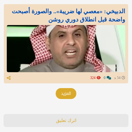
الدبيخي: «معصي لها ضريبة».. والصورة أصبحت
واضحة قبل انطلاق دوري روشن
54 د
0
324
المزيد
اترك تعليق