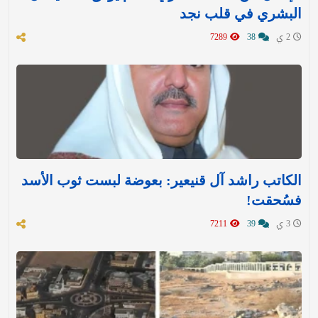
البشري في قلب نجد
2 ي
38
7289
الكاتب راشد آل قنيعير: بعوضة لبست ثوب الأسد
فسُحقت!
3 ي
39
7211