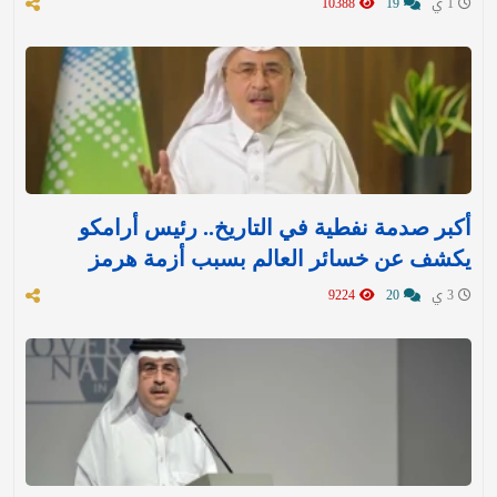
1 ي
19
10388
أكبر صدمة نفطية في التاريخ.. رئيس أرامكو
يكشف عن خسائر العالم بسبب أزمة هرمز
3 ي
20
9224