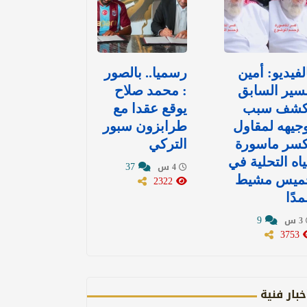
لفيديو: أمين
رسميا.. بالصور
سير السابق
: محمد صلاح
كشف سبب
يوقع عقدا مع
جيهه لمقاول
طرابزون سبور
كسر ماسورة
التركي
اه التحلية في
37
4 س
ميس مشيط
2322
دًا
9
3 س
3753
خبار فنية