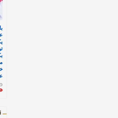
با
ع
ي
تو
ب
مي
خ
عم
أ