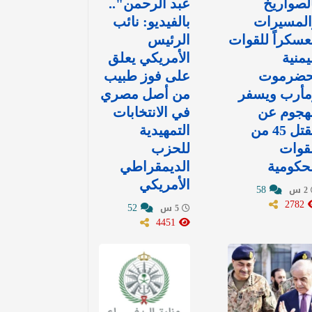
لصواريخ
عبد الرحمن"..
المسيرات
بالفيديو: نائب
سكراً للقوات
الرئيس
يمنية
الأمريكي يعلق
حضرموت
على فوز طبيب
مأرب ويسفر
من أصل مصري
هجوم عن
في الانتخابات
مقتل 45 من
التمهيدية
قوات
للحزب
حكومية
الديمقراطي
الأمريكي
58
2 س
2782
52
5 س
4451