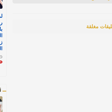
رئ
ليقات مغلقة
با
ال
زي
ال
أ