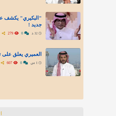
"البكيري" يكشف عن
جديد !
279
0
32 د
العميري يعلق على تع
607
0
1 س
ا