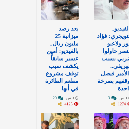
لفيديو..
بعد رصد
تويجري: فؤاد
ميزانية 25
ور ولاعبو
مليون ريال..
نصر حاولوا
بالفيديو: أمين
ربي بسبب
عسير سابقاً
هريفي..
يكشف سبب
لأمير فيصل
توقف مشروع
وقفهم بصرخة
مطعم الطائرة
حدة
في أبها
20
3
1 س
3 س
4125
1274