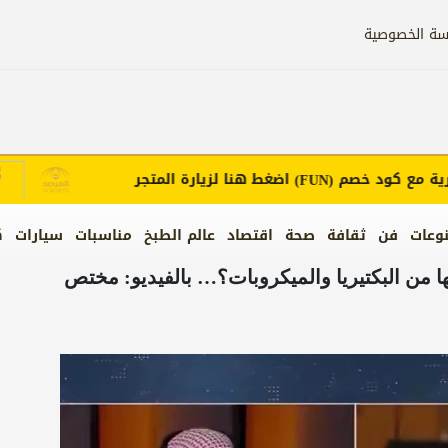
سة الخصوصية
ع كود خصم
اضغط هنا لزيارة المتجر
إع
(FUN)
وعات
فن
ثقافة
صحة
اقتصاد
عالم الطبخ
مناسبات
سيارات
ك
ا من البكتيريا والميكروبات؟… بالفيديو: مختص