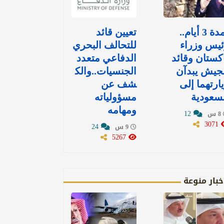
لمدة 3 أيام..
تعيين قائد
يس وزراء
للتحالف البحري
كستان وقائد
الدفاعي متعدد
جيش يبدآن
الجنسيات..والك
ارتهما إلى
شف عن
سعودية
مسؤولياته
ومهامه
12
8 س
3071
24
9 س
5267
خبار منوعة