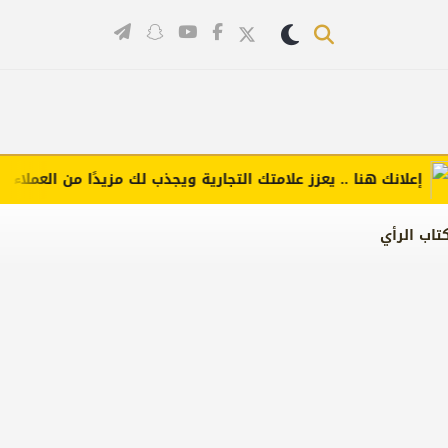
لانك هنا .. يعزز علامتك التجارية ويجذب لك مزيدًا من العملاء (اضغط 
تاب الرأي