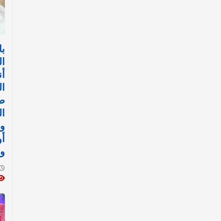
با
ال
أن
ال
ض
ال
وا
أ
وا