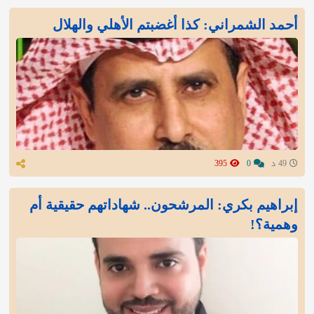
أحمد الشمراني: كذا أغضبتم الأهلي والهلال
49 د
0
395
إبراهيم بكري: المرشحون.. شهاداتهم حقيقية أم
وهمية؟!