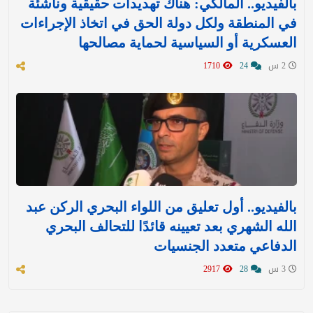
بالفيديو.. المالكي: هناك تهديدات حقيقية وناشئة
في المنطقة ولكل دولة الحق في اتخاذ الإجراءات
العسكرية أو السياسية لحماية مصالحها
2 س
24
1710
بالفيديو.. أول تعليق من اللواء البحري الركن عبد
الله الشهري بعد تعيينه قائدًا للتحالف البحري
الدفاعي متعدد الجنسيات
3 س
28
2917