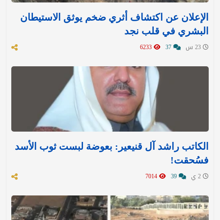
الإعلان عن اكتشاف أثري ضخم يوثق الاستيطان
البشري في قلب نجد
23 س
37
6233
الكاتب راشد آل قنيعير: بعوضة لبست ثوب الأسد
فسُحقت!
2 ي
39
7014