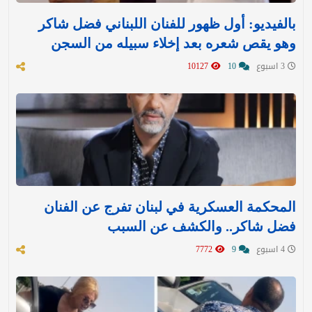
بالفيديو: أول ظهور للفنان اللبناني فضل شاكر
وهو يقص شعره بعد إخلاء سبيله من السجن
3 اسبوع
10
10127
المحكمة العسكرية في لبنان تفرج عن الفنان
فضل شاكر.. والكشف عن السبب
4 اسبوع
9
7772