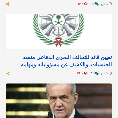
4 س
10
2657
تعيين قائد للتحالف البحري الدفاعي متعدد
الجنسيات..والكشف عن مسؤولياته ومهامه
5 س
23
4935