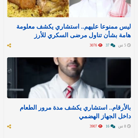
ليس ممنوعا عليهم.. استشاري يكشف معلومة
هامة بشأن تناول مرضى السكري للأرز
5 س
37
3076
بالأرقام.. استشاري يكشف مدة مرور الطعام
داخل الجهاز الهضمي
8 س
16
3907