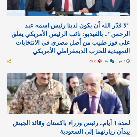
"لا قدّر الله أن يكون لدينا رئيس اسمه عبد
الرحمن".. بالفيديو: نائب الرئيس الأمريكي يعلق
على فوز طبيب من أصل مصري في الانتخابات
التمهيدية للحزب الديمقراطي الأمريكي
2 س
42
2806
لمدة 3 أيام.. رئيس وزراء باكستان وقائد الجيش
يبدآن زيارتهما إلى السعودية