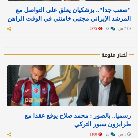
"صعب جدا".. بزشكيان يعلق على التواصل مع
المرشد الإيراني مجتبى خامنئي في الوقت الراهن
7 س
38
2875
أخبار منوعة
رسميا.. بالصور : محمد صلاح يوقع عقدا مع
طرابزون سبور التركي
1 س
25
1180