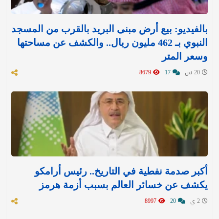
بالفيديو: بيع أرض مبنى البريد بالقرب من المسجد
النبوي بـ 462 مليون ريال.. والكشف عن مساحتها
وسعر المتر
20 س
17
8679
أكبر صدمة نفطية في التاريخ.. رئيس أرامكو
يكشف عن خسائر العالم بسبب أزمة هرمز
2 ي
20
8997