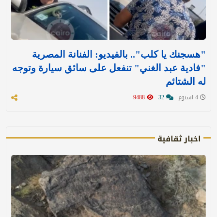
"هسجنك يا كلب".. بالفيديو: الفنانة المصرية
"فادية عبد الغني" تنفعل على سائق سيارة وتوجه
له الشتائم
4 اسبوع
32
9488
اخبار ثقافية