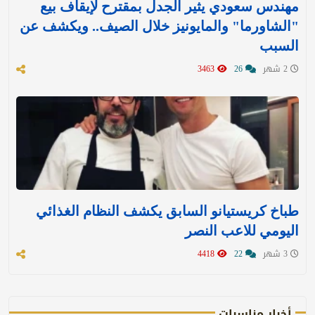
مهندس سعودي يثير الجدل بمقترح لإيقاف بيع
"الشاورما" والمايونيز خلال الصيف.. ويكشف عن
السبب
2 شهر
26
3463
طباخ كريستيانو السابق يكشف النظام الغذائي
اليومي للاعب النصر
3 شهر
22
4418
أخبار مناسبات