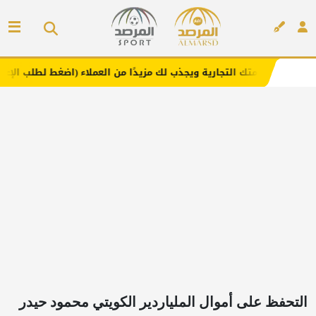
 التجارية ويجذب لك مزيدًا من العملاء (اضغط لطلب الإعلان)
إعلان
التحفظ على أموال الملياردير الكويتي محمود حيدر