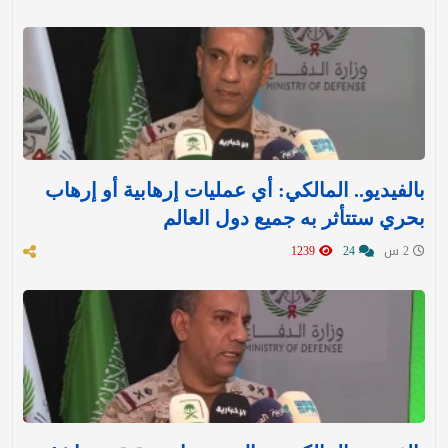
بالفيديو.. المالكي: أي عمليات إرهابية أو إرهاب
بحري ستتأثر به جميع دول العالم
2 س
24
1239