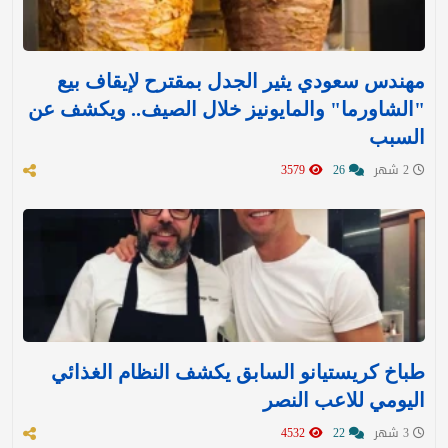
مهندس سعودي يثير الجدل بمقترح لإيقاف بيع
"الشاورما" والمايونيز خلال الصيف.. ويكشف عن
السبب
2 شهر
26
3579
طباخ كريستيانو السابق يكشف النظام الغذائي
اليومي للاعب النصر
3 شهر
22
4532