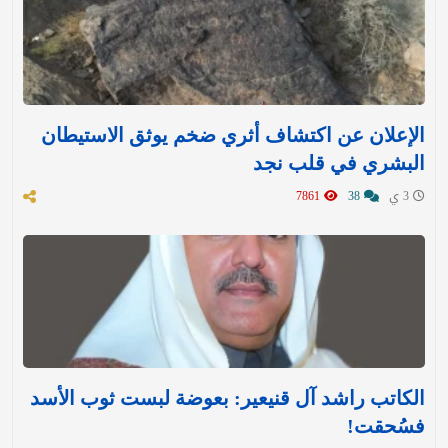
الإعلان عن اكتشاف أثري ضخم يوثق الاستيطان
البشري في قلب نجد
3 ي
38
7861
الكاتب راشد آل قنيعير: بعوضة لبست ثوب الأسد
فسُحقت!