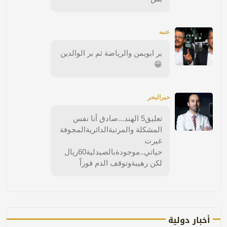
عنبه
بر ابويمن والرياضة ثم بر الوالدين
😁
حبرالبحر
تعليق5 الهند...صادق أنا نفس
المشكلة والمرتبةالدائريةالمجوفة
غيرت
حياتي..موجودةبالصيدلية60ريال
لكن رهيبةوتوقف الدم فوراً
أخبار دولية