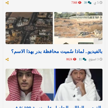
5 ي
39
7368
بالفيديو.. لماذا سُميت محافظة بدر بهذا الاسم؟
3 اسبوع
11
8624