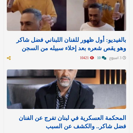
بالفيديو: أول ظهور للفنان اللبناني فضل شاكر
وهو يقص شعره بعد إخلاء سبيله من السجن
3 اسبوع
10
10421
المحكمة العسكرية في لبنان تفرج عن الفنان
فضل شاكر.. والكشف عن السبب