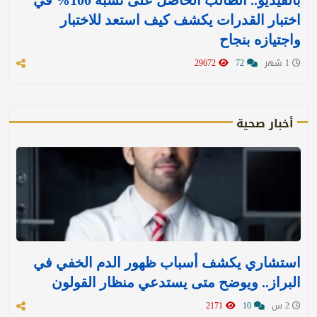
بالفيديو.. الطالب الحاصل على نسبة 100% في
اختبار القدرات يكشف كيف استعد للاختبار
واجتيازه بنجاح
1 شهر
72
29672
أخبار صحية
استشاري يكشف أسباب ظهور الدم الخفي في
البراز.. ويوضح متى يستدعي منظار القولون
2 س
10
2171