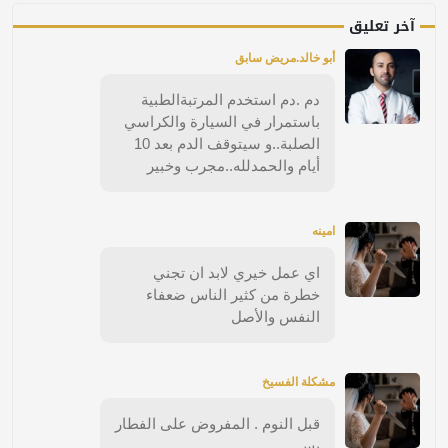
آخر تعليق
أبو خالد.مريض سابق
دم .دم استخدم المرتبةالطبية
باستمرار في السيارة والكراسي
الصلبة..و سيتوقف الدم بعد 10
أيام والحمدلله..مجرب وخبير
امينه
اي عمل خيري لابد ان تجني
خطرة من كثير الناس ضعفاء
النفس والأصل
مشكلة الفسيخ
قبل النوم . المفروض على الفطار
بس