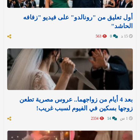
أول تعليق من "رونالدو" على فيديو "زفافه
الحاشد"
15 د
0
563
بعد 4 أيام من زواجهما.. عروس مصرية تطعن
زوجها بسكين في الفيوم لسبب غريب!
1 س
14
2334