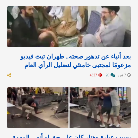
بعد أنباء عن تدهور صحته.. طهران تبث فيديو
مزعومًا لمجتبى خامنئي لتضليل الرأي العام
7 س
20
4357
بسبب عبارة «هتلر كان على حق لو أنهى المهمة