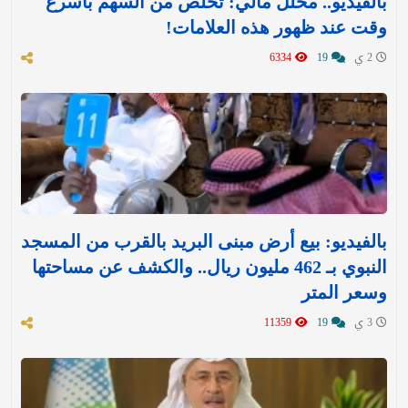
بالفيديو.. محلل مالي: تخلّص من السهم بأسرع
وقت عند ظهور هذه العلامات!
2 ي
19
6334
بالفيديو: بيع أرض مبنى البريد بالقرب من المسجد
النبوي بـ 462 مليون ريال.. والكشف عن مساحتها
وسعر المتر
3 ي
19
11359