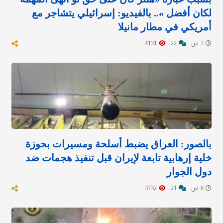
لكان أفضل ».. بالفيديو: إسرائيلي يتشاجر مع
أمريكي في مطار مانيلا
7 س
22
4131
بالصور: العراق يضبط أسلحة ومسيرات بحوزة
خلية إرهابية تابعة لإيران قبل تنفيذ هجمات ضد
دول الجوار
8 س
21
3732