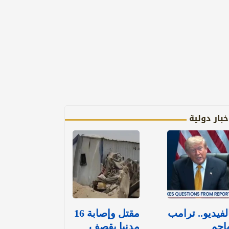
خبار دولية
لفيديو.. ترامب
مقتل وإصابة 16
اجم
مدنيا بقصف