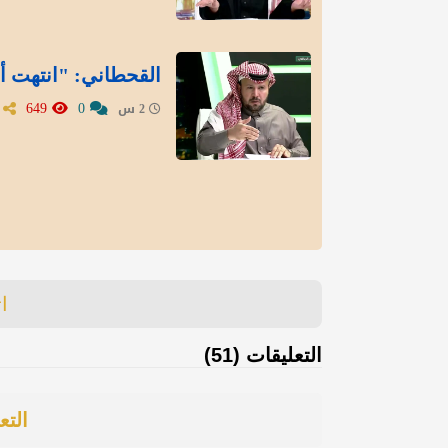
القحطاني: "انتهت أز
649
0
2 س
ا
التعليقات (51)
التع