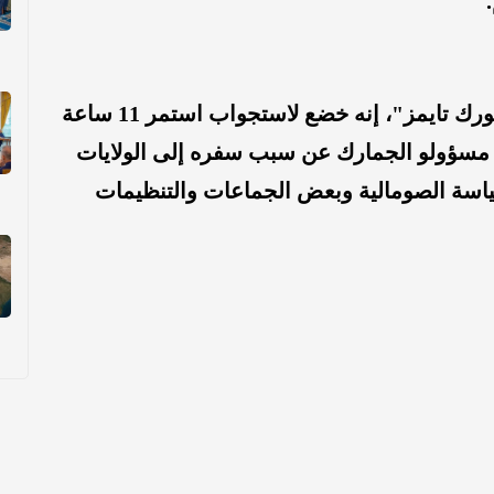
وقال أرتان، في تصريحات لصحيفة "نيويورك تايمز"، إنه خضع لاستجواب استمر 11 ساعة
 مسؤولو الجمارك عن سبب سفره إلى الولايات
سياسة الصومالية وبعض الجماعات والتنظيمات