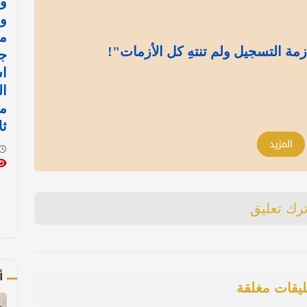
وا
وإ
مع
مة التسجيل ولم تنتهِ كل الأزمات"!
جد
ا
ال
مو
ثل
المزيد
ترك تعليق
أ
ليقات مغلقة