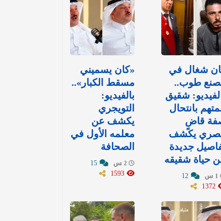
ان شغال في
«كان يسميني
صنع طوب..
مسقط الكبار»..
لفيديو: شقيق
بالفيديو:
متهم بانتحال
التويجري
فة قاضٍ
يكشف عن
صري يكشف
معلمه الأول في
اصيل جديدة
الصحافة
 حياة شقيقه
15
2 س
1593
12
1 س
1372