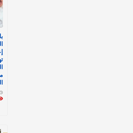
با
ال
إع
ت
ا
مث
ال
أ