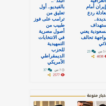
لعراقية
البلد"..
يران أمام
بالفيديو.. أول
ادلة ردع
تعليق من
يدة..
ترامب على فوز
ستهداف
طبيب من
سعودية يعني
أصول مصرية
اجهة تحالف
في الانتخابات
اثي
التمهيدية
للحزب
23
5 س
4038
الديمقراطي
الأمريكي
37
7 س
2577
خبار منوعة