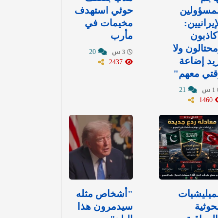
مسؤولين
حوثي استهدف
إيرانيين:
مخيمات في
اذبون
مأرب
حتالون ولا
20
3 س
يد إضاعة
2437
قتي معهم"
21
1 س
1460
ميليشيات
"أشخاص مثله
حوثية
سيدمرون هذا