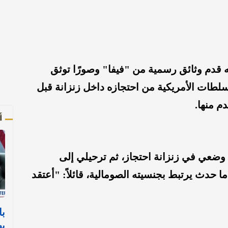
البالغ من العمر 34 عامًا أنه قدم وثائق رسمية من "فيفا" وصورًا توثق
لسلطات الأمريكية من احتجازه داخل زنزانة قبل
م منها.
أ
 وضعي في زنزانة احتجاز، ثم ترحيلي إلى
 حدث يرتبط بجنسيته الصومالية، قائلاً: "أعتقد
با
يه