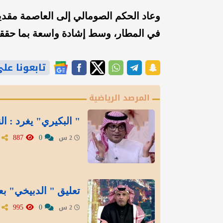
وعاد الحكم الصومالي إلى العاصمة مق
في المطار، وسط إشادة واسعة بما حققه 
تابعونا على gle News
المرصد الرياضية
" البكيري" يغرد : ال
887
0
2 س
تعليق " الدبيخي" بع
995
0
2 س