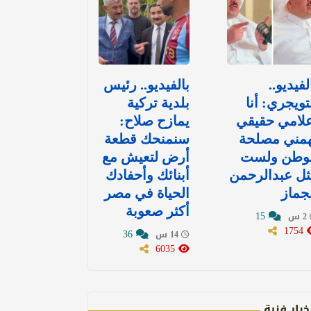
لفيديو..
بالفيديو.. رئيس
تويجري: أنا
بلدية تركية
لامي حقيقي
يمازح صلاح:
همني مصلحة
سنمنحك قطعة
لوطن ولست
أرض لتعيش مع
ل عبدالرحمن
أبنائك وأحفادك
جماز
الحياة في مصر
أكثر صعوبة
15
2 س
1754
36
14 س
6035
خبار فنية