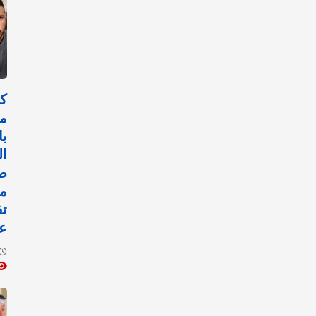
ك
م
با
ال
ص
م
تف
عن