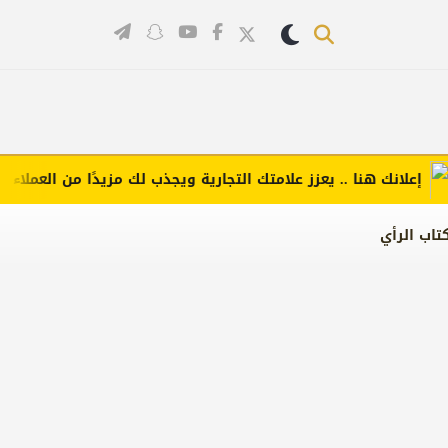
انك هنا .. يعزز علامتك التجارية ويجذب لك مزيدًا من العملاء (اضغط 
تاب الرأي