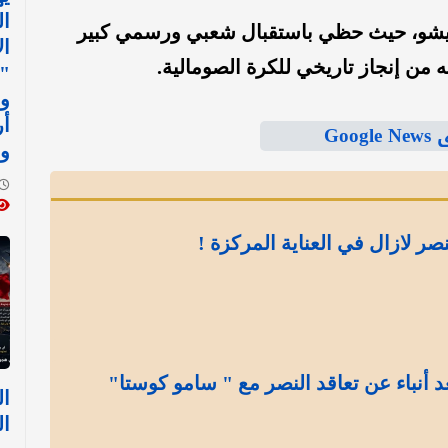
ال
ديشو، حيث حظي باستقبال شعبي ورسمي كبير
ال
من إنجاز تاريخي للكرة الصومالية.
"ك
وم
أر
Goo
و
نصر لازال في العناية المركزة !
د أنباء عن تعاقد النصر مع " سامو كوستا"
ال
ال