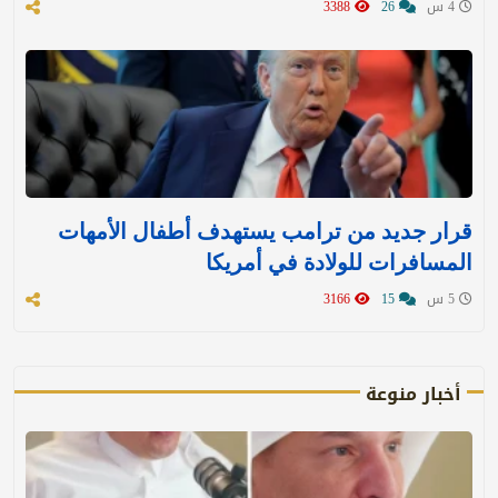
4 س
26
3388
قرار جديد من ترامب يستهدف أطفال الأمهات
المسافرات للولادة في أمريكا
5 س
15
3166
أخبار منوعة