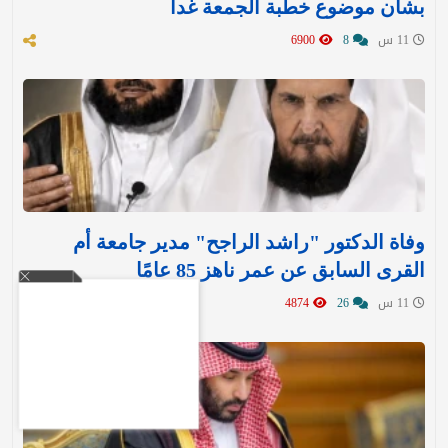
بشأن موضوع خطبة الجمعة غدا
11 س
8
6900
وفاة الدكتور "راشد الراجح" مدير جامعة أم
القرى السابق عن عمر ناهز 85 عامًا
11 س
26
4874