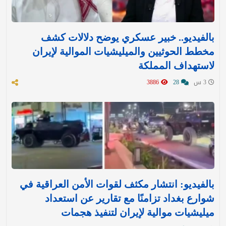
بالفيديو.. خبير عسكري يوضح دلالات كشف
مخطط الحوثيين والميليشيات الموالية لإيران
لاستهداف المملكة
3 س
28
3886
بالفيديو: انتشار مكثف لقوات الأمن العراقية في
شوارع بغداد تزامنًا مع تقارير عن استعداد
ميليشيات موالية لإيران لتنفيذ هجمات