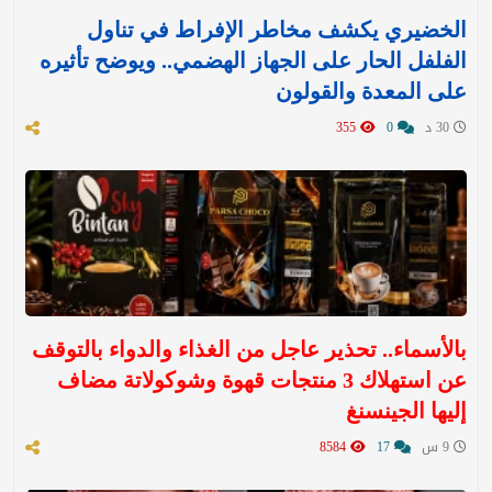
الخضيري يكشف مخاطر الإفراط في تناول
الفلفل الحار على الجهاز الهضمي.. ويوضح تأثيره
على المعدة والقولون
30 د
0
355
بالأسماء.. تحذير عاجل من الغذاء والدواء بالتوقف
عن استهلاك 3 منتجات قهوة وشوكولاتة مضاف
إليها الجينسنغ
9 س
17
8584