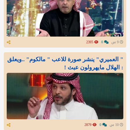
9 س
0
2395
" العميري" ينشر صورة للاعب " مالكوم" ..ويعلق
: الهلال مايهرولون عبث !
10 س
0
2879