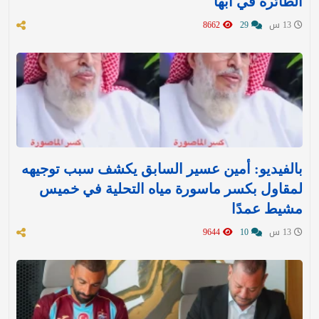
الطائرة في أبها
13 س
29
8662
بالفيديو: أمين عسير السابق يكشف سبب توجيهه
لمقاول بكسر ماسورة مياه التحلية في خميس
مشيط عمدًا
13 س
10
9644