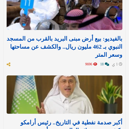
بالفيديو: بيع أرض مبنى البريد بالقرب من المسجد
النبوي بـ 462 مليون ريال.. والكشف عن مساحتها
وسعر المتر
1 ي
18
9696
أكبر صدمة نفطية في التاريخ.. رئيس أرامكو