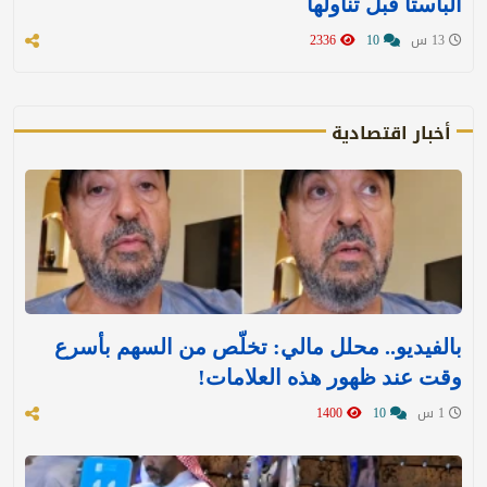
الباستا قبل تناولها
13 س
10
2336
أخبار اقتصادية
بالفيديو.. محلل مالي: تخلّص من السهم بأسرع
وقت عند ظهور هذه العلامات!
1 س
10
1400