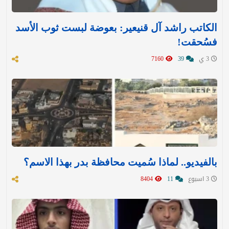
الكاتب راشد آل قنيعير: بعوضة لبست ثوب الأسد
فسُحقت!
3 ي
39
7160
بالفيديو.. لماذا سُميت محافظة بدر بهذا الاسم؟
3 اسبوع
11
8404