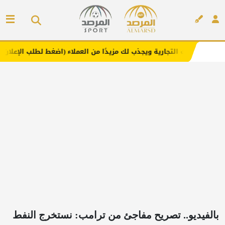
جارية ويجذب لك مزيدًا من العملاء (اضغط لطلب الإعلان)
مفار
إعلان
بالفيديو.. تصريح مفاجئ من ترامب: نستخرج النفط