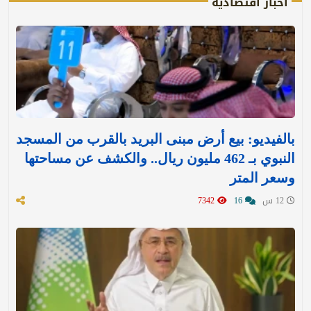
أخبار اقتصادية
بالفيديو: بيع أرض مبنى البريد بالقرب من المسجد
النبوي بـ 462 مليون ريال.. والكشف عن مساحتها
وسعر المتر
12 س
16
7342