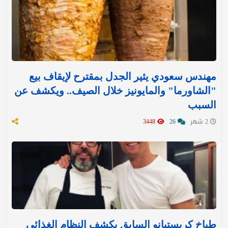
مهندس سعودي يثير الجدل بمقترح لإيقاف بيع
"الشاورما" والمايونيز خلال الصيف.. ويكشف عن
السبب
2 شهر
26
3448
طباخ كريستيانو السابق يكشف النظام الغذائي