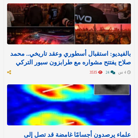
بالفيديو: استقبال أسطوري وعقد تاريخي.. محمد
صلاح يفتتح مشواره مع طرابزون سبور التركي
4 س
24
3535
علماء يرصدون أجسامًا غامضة قد تصل إلى