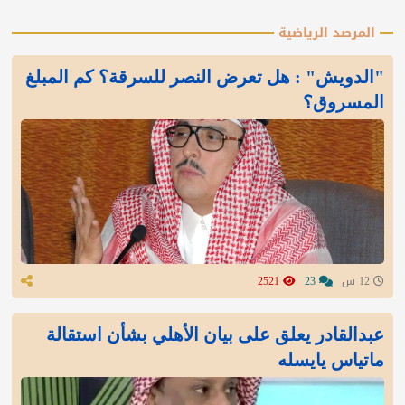
المرصد الرياضية
"الدويش" : هل تعرض النصر للسرقة؟ كم المبلغ
المسروق؟
12 س
23
2521
عبدالقادر يعلق على بيان الأهلي بشأن استقالة
ماتياس يايسله