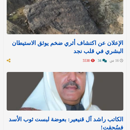
الإعلان عن اكتشاف أثري ضخم يوثق الاستيطان
البشري في قلب نجد
16 س
34
5538
الكاتب راشد آل قنيعير: بعوضة لبست ثوب الأسد
فسُحقت!