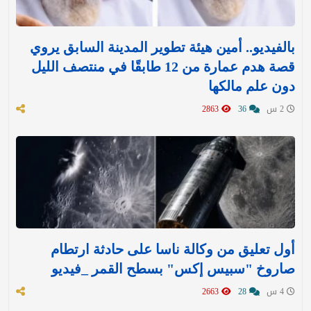
بالفيديو.. أمين هيئة تطوير المدينة السابق يروي
قصة هدم عمارة من 12 طابقًا في منتصف الليل
دون علم مالكها
2 س
36
2863
أول تعليق من وكالة ناسا على حادثة ارتطام
صاروخ "سبيس إكس" بسطح القمر _فيديو
4 س
28
2663