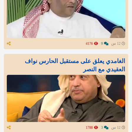
12 س
9
4176
الغامدي يعلق على مستقبل الحارس نواف
العقيدي مع النصر
12 س
3
1788