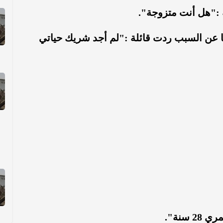
 :"هل أنت متزوجة".
لها عن السبب ردت قائلة :"لم أجد شريك حياتي
سنة".