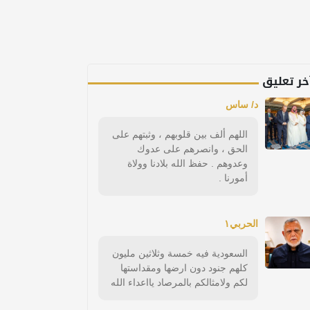
خر تعليق
د/ ساس
اللهم ألف بين قلوبهم ، وثبتهم على
الحق ، وانصرهم على عدوك
وعدوهم . حفظ الله بلادنا وولاة
أمورنا .
الحربي١
السعودية فيه خمسة وثلاثين مليون
كلهم جنود دون ارضها ومقداستها
لكم ولامثالكم بالمرصاد يااعداء الله