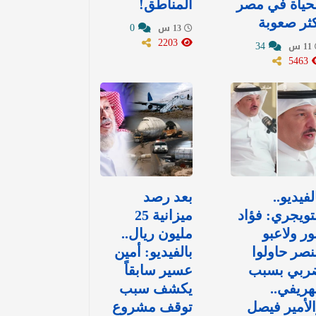
حياة في مصر
المناطق!
ثر صعوبة
0
13 س
2203
34
11 س
5463
لفيديو..
بعد رصد
تويجري: فؤاد
ميزانية 25
ور ولاعبو
مليون ريال..
نصر حاولوا
بالفيديو: أمين
ربي بسبب
عسير سابقاً
هريفي..
يكشف سبب
لأمير فيصل
توقف مشروع