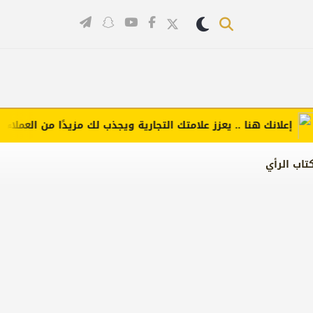
لانك هنا .. يعزز علامتك التجارية ويجذب لك مزيدًا من العملاء (اضغط 
تاب الرأي