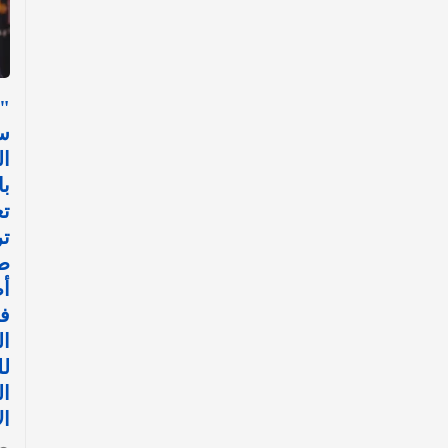
"
س
ال
با
تع
ت
ط
أ
في
ال
ل
ا
ال