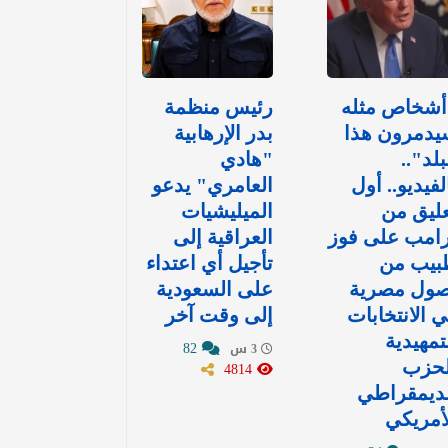
أشخاص مثله
رئيس منظمة
يدمرون هذا
بدر الإرهابية
بلد"..
"هادي
لفيديو.. أول
العامري" يدعو
ليق من
الميليشيات
رامب على فوز
العراقية إلى
بيب من
تأجيل أي اعتداء
صول مصرية
على السعودية
 الانتخابات
إلى وقت آخر
تمهيدية
82
3 س
لحزب
4814
لديمقراطي
أمريكي