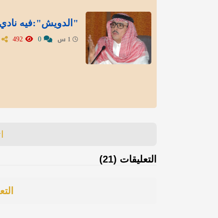
"الدويش":فيه نادي
492
0
1 س
ا
التعليقات (21)
التع