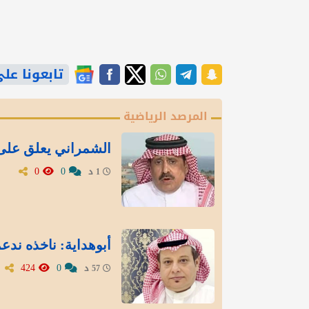
تابعونا على gle News
المرصد الرياضية
الشمراني يعلق على 
0
0
1 د
أبوهداية: ناخذه ندع
424
0
57 د