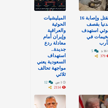
مقتل وإصابة 16
الميليشيات
نيا بقصف
الحوثية
وثي استهدف
والعراقية
خيمات في
وإيران أمام
أرب
معادلة ردع
جديدة..
5
16 د
379
استهداف
السعودية يعني
مواجهة تحالف
ثلاثي
12
1 س
2114