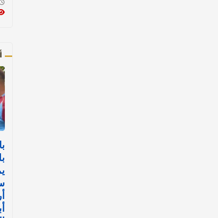
أ
با
بل
يم
س
أ
أب