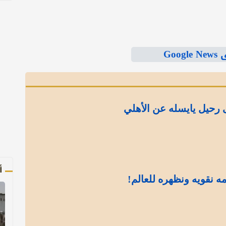
Goo
رحيل يايسله عن الأهلي
أ
مه نقويه ونظهره للعالم!