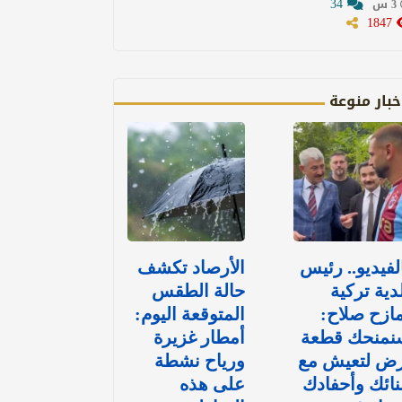
34
3 س
1847
خبار منوعة
لفيديو.. رئيس
الأرصاد تكشف
دية تركية
حالة الطقس
ازح صلاح:
المتوقعة اليوم:
نمنحك قطعة
أمطار غزيرة
رض لتعيش مع
ورياح نشطة
نائك وأحفادك
على هذه