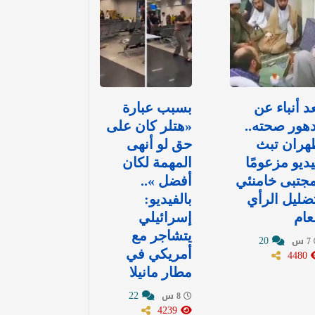
د أنباء عن
بسبب عبارة
هور صحته..
«هتلر كان على
هران تبث
حق لو أنهى
ديو مزعومًا
المهمة لكان
جتبى خامنئي
أفضل »..
ضليل الرأي
بالفيديو:
عام
إسرائيلي
يتشاجر مع
20
7 س
4480
أمريكي في
مطار مانيلا
22
8 س
4239