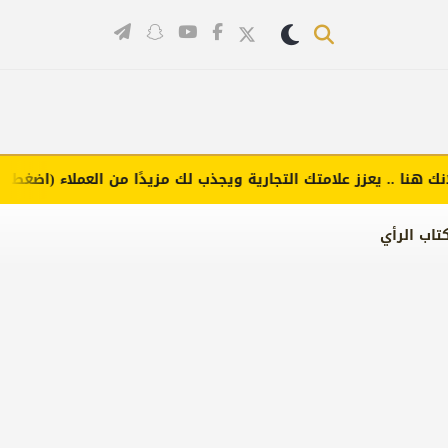
نا .. يعزز علامتك التجارية ويجذب لك مزيدًا من العملاء (اضغط لطلب ا
تاب الرأي