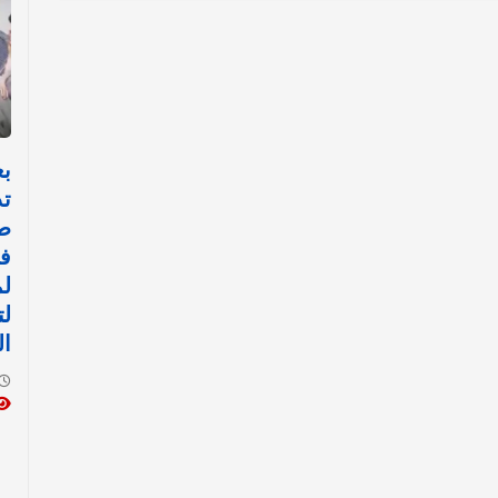
بع
تد
ط
في
لم
لت
ال