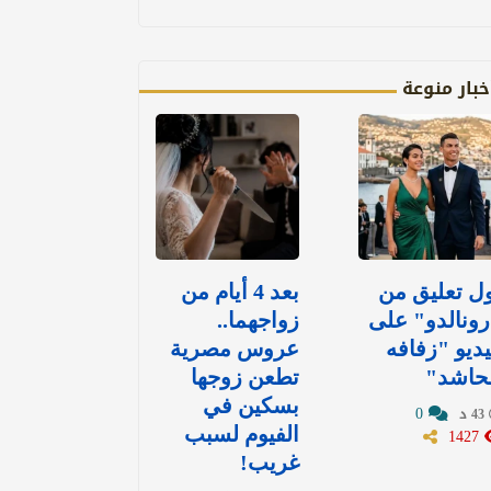
خبار منوعة
ل تعليق من
بعد 4 أيام من
ونالدو" على
زواجهما..
ديو "زفافه
عروس مصرية
لحاشد"
تطعن زوجها
بسكين في
0
43 د
1427
الفيوم لسبب
غريب!