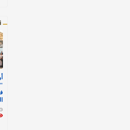
أ
أو
"ر
في
ا