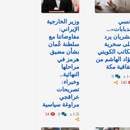
نسي
وزير الخارجية
دبابات»...
الإيراني:
شريان يرد
مفاوضاتنا مع
لى سخرية
سلطنة عُمان
كاتب الكويتي
بشأن مضيق
اد الهاشم من
هرمز في
فاقية مكة
مراحلها
النهائية..
0
3 د
145
وخبراء:
تصريحات
عراقجي
مراوغة سياسية
34
0
3 د