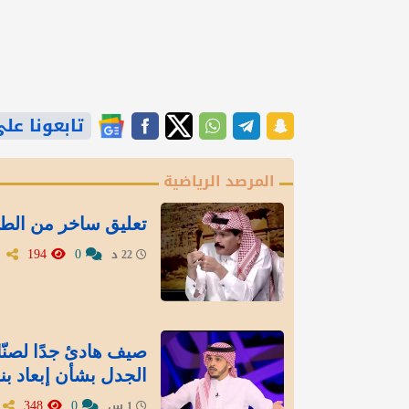
تابعونا على gle News
المرصد الرياضية
تعليق ساخر من الطر
194
0
22 د
صيف هادئ جدًا لصنّاع
الجدل بشأن إبعاد بنز
348
0
1 س