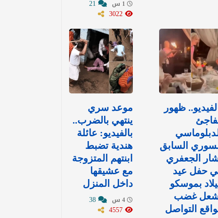
21
1 س
3022
لفيديو.. ظهور
موعد سري
فاجئ
ينتهي بالضرب..
دبلوماسي
بالفيديو: عائلة
لسوري السابق
هندية تضبط
ار الجعفري
ابنتهم المتزوجة
ي حفل عيد
مع عشيقها
لاد بموسكو
داخل المنزل
شعل غضب
38
4 س
اقع التواصل
4557