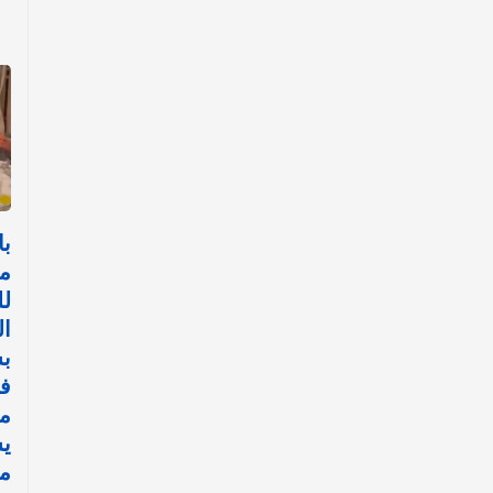
با
م
لل
ا
بش
ف
مي
ي
مو