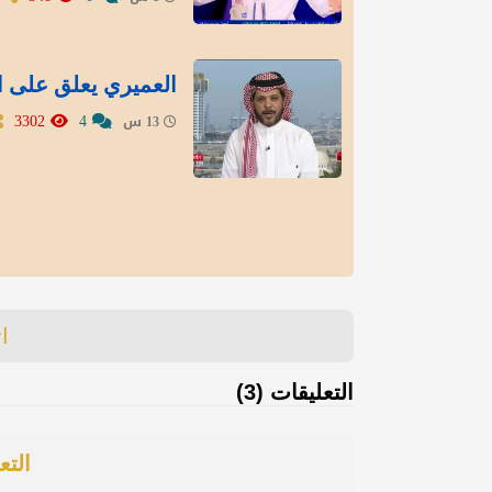
العميري يعلق على استبعاد 5 قوائم من انتخا
3302
4
13 س
ا
التعليقات (3)
التع