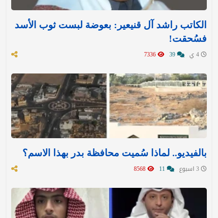
الكاتب راشد آل قنيعير: بعوضة لبست ثوب الأسد
فسُحقت!
4 ي
39
7336
بالفيديو.. لماذا سُميت محافظة بدر بهذا الاسم؟
3 اسبوع
11
8568