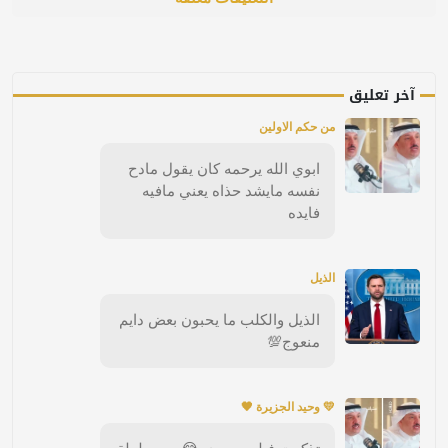
آخر تعليق
من حكم الاولين
ابوي الله يرحمه كان يقول مادح
نفسه مايشد حذاه يعني مافيه
فايده
الذيل
الذيل والكلب ما يحبون بعض دايم
منعوج💯
💛 وحيد الجزيرة 🖤