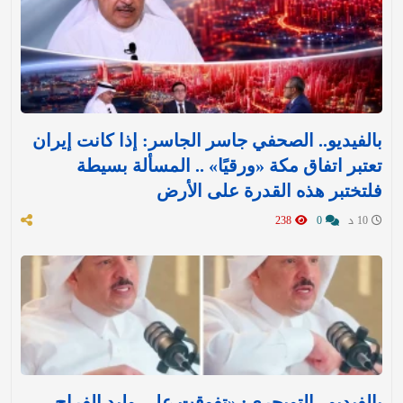
بالفيديو.. الصحفي جاسر الجاسر: إذا كانت إيران
تعتبر اتفاق مكة «ورقيًا» .. المسألة بسيطة
فلتختبر هذه القدرة على الأرض
10 د
0
238
بالفيديو.. التويجري: «تفوقت على وليد الفراج