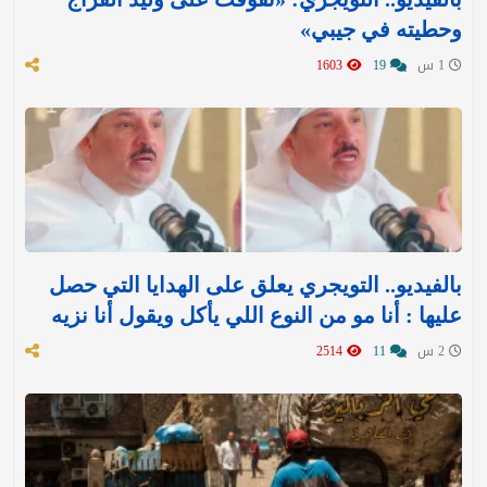
وحطيته في جيبي»
1 س
19
1603
بالفيديو.. التويجري يعلق على الهدايا التي حصل
عليها : ‏أنا مو من النوع اللي يأكل ويقول أنا نزيه
2 س
11
2514