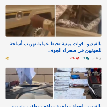
بالفيديو.. قوات يمنية تحبط عملية تهريب أسلحة
للحوثيين في صحراء الجوف
6 س
33
5097
بالفيديو.. لحظة مداهمة مواقع موظفين متهمين