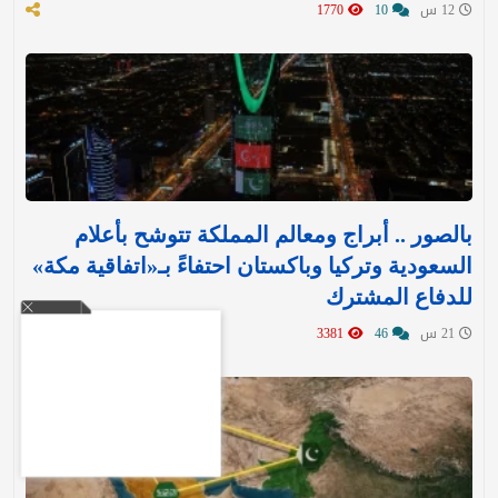
12 س
10
1770
بالصور .. أبراج ومعالم المملكة تتوشح بأعلام
السعودية وتركيا وباكستان احتفاءً بـ«اتفاقية مكة»
للدفاع المشترك‬⁩ ‏
21 س
46
3381