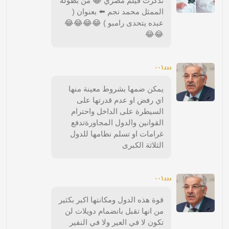
تذكرت فيلم مصري 😂 من بطولة
الممثل محمد نجم ⬅️ بعنوان (
عبده يتحدى رامبو ) 😂😂😂😂
😂😂
ددد٠٠١
يمكن ضمها بشروط معينة منها
اي رفض او عدم قدرتها على
السيطرة على الداخل واحترام
القوانين والدول المجاورةتدفع
غرامات او تسلم نظامها للدول
الثلاثة الكبرى
ددد٠٠١
قوة هذه الدول ومكانتها اكبر بكثير
من انها تقبل بانضمام دويلات لن
تكون لا في العير ولا في النفير