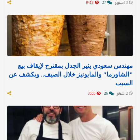
3 اسبوع
27
9418
مهندس سعودي يثير الجدل بمقترح لإيقاف بيع
"الشاورما" والمايونيز خلال الصيف.. ويكشف عن
السبب
2 شهر
26
3555