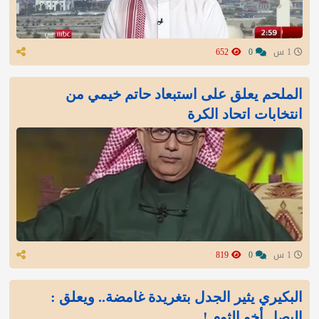
1 س
0
652
الملحم يعلق على استبعاد حاتم خيمي من
انتخابات اتحاد الكرة
1 س
0
819
البكيري يثير الجدل بتغريدة غامضة.. ويعلق :
البصل أخو الثوم !