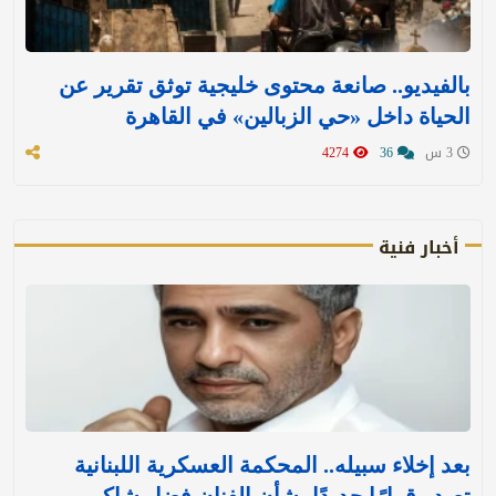
بالفيديو.. صانعة محتوى خليجية توثق تقرير عن
الحياة داخل «حي الزبالين» في القاهرة
3 س
36
4274
أخبار فنية
بعد إخلاء سبيله.. المحكمة العسكرية اللبنانية
تصدر قرارًا جديدًا بشأن الفنان فضل شاكر