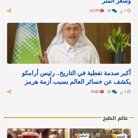
وسعر المتر
3 ي
19
11279
أكبر صدمة نفطية في التاريخ.. رئيس أرامكو
يكشف عن خسائر العالم بسبب أزمة هرمز
4 ي
20
9348
عالم الطبخ