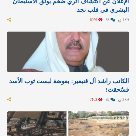
الإعلان عن اكتشاف أثري ضخم يوثق الاستيطان
البشري في قلب نجد
1 ي
38
6956
الكاتب راشد آل قنيعير: بعوضة لبست ثوب الأسد
فسُحقت!
3 ي
39
7163