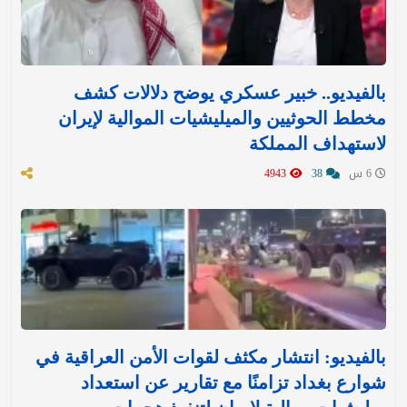
بالفيديو.. خبير عسكري يوضح دلالات كشف
مخطط الحوثيين والميليشيات الموالية لإيران
لاستهداف المملكة
6 س
38
4943
بالفيديو: انتشار مكثف لقوات الأمن العراقية في
شوارع بغداد تزامنًا مع تقارير عن استعداد