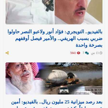
بالفيديو.. التويجري: فؤاد أنور ولاعبو النصر حاولوا
ضربي بسبب الهريفي.. والأمير فيصل أوقفهم
بصرخة واحدة
13 س
7
5941
بعد رصد ميزانية 25 مليون ريال.. بالفيديو: أمين