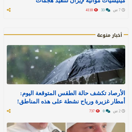
ميليشيات موالية لإيران لتنفيذ هجمات
7 س
33
4110
أخبار منوعة
الأرصاد تكشف حالة الطقس المتوقعة اليوم:
أمطار غزيرة ورياح نشطة على هذه المناطق!
2 س
0
737