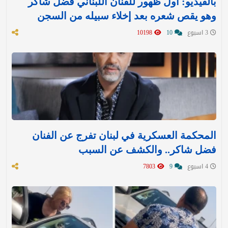
بالفيديو: أول ظهور للفنان اللبناني فضل شاكر
وهو يقص شعره بعد إخلاء سبيله من السجن
3 اسبوع
10
10198
المحكمة العسكرية في لبنان تفرج عن الفنان
فضل شاكر.. والكشف عن السبب
4 اسبوع
9
7803