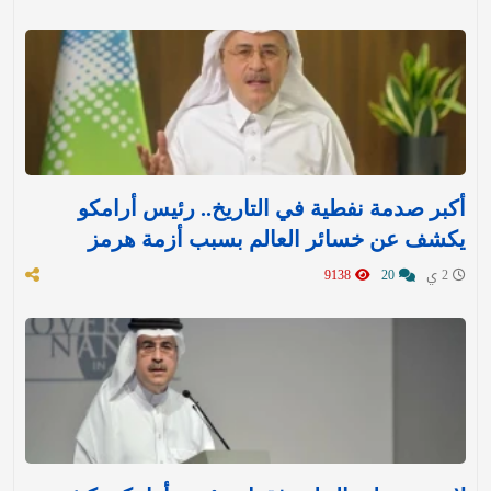
أكبر صدمة نفطية في التاريخ.. رئيس أرامكو
يكشف عن خسائر العالم بسبب أزمة هرمز
2 ي
20
9138