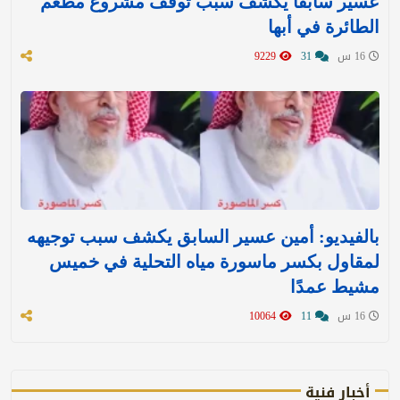
عسير سابقاً يكشف سبب توقف مشروع مطعم
الطائرة في أبها
16 س
31
9229
بالفيديو: أمين عسير السابق يكشف سبب توجيهه
لمقاول بكسر ماسورة مياه التحلية في خميس
مشيط عمدًا
16 س
11
10064
أخبار فنية