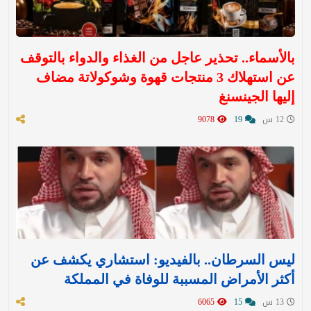
بالأسماء.. تحذير عاجل من الغذاء والدواء بالتوقف
عن استهلاك 3 منتجات قهوة وشوكولاتة مضاف
إليها الجينسنغ
12 س
19
9078
ليس السرطان.. بالفيديو: استشاري يكشف عن
أكثر الأمراض المسببة للوفاة في المملكة
13 س
15
6065