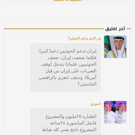
آخر تعليق
من الذي يدعم الحوثي؟
إيران تدعم الحوثيين دعما كبيرا،
فكلما ضعفت إيران، ضعف
الحوثييين، فلماذا نتدخل لوقف
الضربات على إيران من قِبل
أمريكا، ونذهب لنعزي بالرافضي
الخامنئي؟
عموري
الطياره ٢٥مليون والمشروع
فاشل الماسورة ٢٤ساعة
المشروع ناجح يعني كله هياط