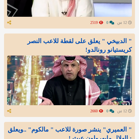
12 س
0
2519
" الدبيخي " يعلق على لقطة للاعب النصر
كريستيانو رونالدو!
12 س
0
2660
" العميري" ينشر صورة للاعب " مالكوم" ..ويعلق
: الهلال مايهرولون عبث !