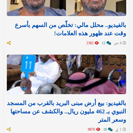
بالفيديو.. محلل مالي: تخلّص من السهم بأسرع
وقت عند ظهور هذه العلامات!
4 س
12
2382
بالفيديو: بيع أرض مبنى البريد بالقرب من المسجد
النبوي بـ 462 مليون ريال.. والكشف عن مساحتها
وسعر المتر
1 ي
18
9876