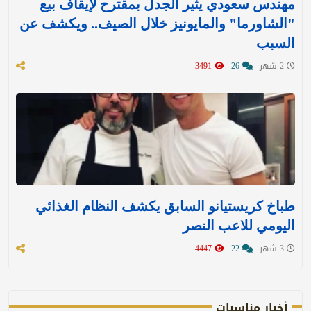
مهندس سعودي يثير الجدل بمقترح لإيقاف بيع
"الشاورما" والمايونيز خلال الصيف.. ويكشف عن
السبب
2 شهر
26
3491
طباخ كريستيانو السابق يكشف النظام الغذائي
اليومي للاعب النصر
3 شهر
22
4447
أخبار مناسبات