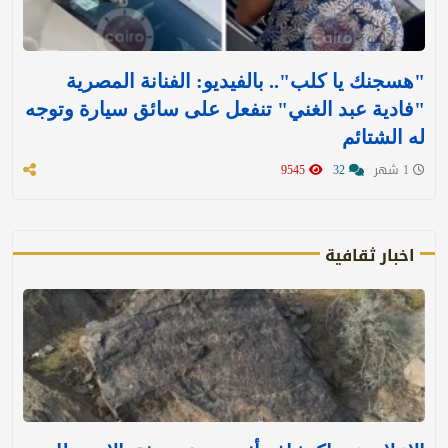
"هسجنك يا كلب".. بالفيديو: الفنانة المصرية
"فادية عبد الغني" تنفعل على سائق سيارة وتوجه
له الشتائم
1 شهر
32
9545
اخبار ثقافية