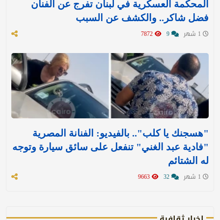
المحكمة العسكرية في لبنان تفرج عن الفنان
فضل شاكر.. والكشف عن السبب
1 شهر
9
7872
"هسجنك يا كلب".. بالفيديو: الفنانة المصرية
"فادية عبد الغني" تنفعل على سائق سيارة وتوجه
له الشتائم
1 شهر
32
9663
اخبار ثقافية