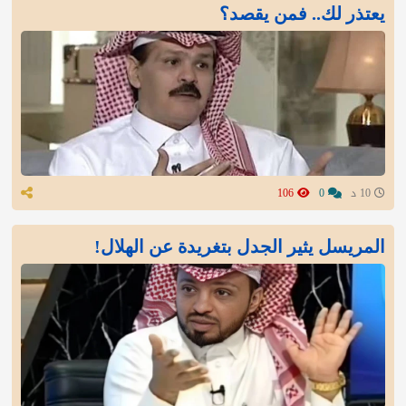
يعتذر لك.. فمن يقصد؟
10 د
0
106
المريسل يثير الجدل بتغريدة عن الهلال!