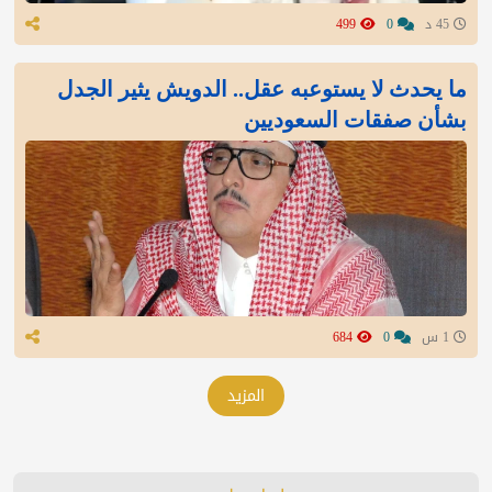
45 د
0
499
ما يحدث لا يستوعبه عقل.. الدويش يثير الجدل
بشأن صفقات السعوديين
1 س
0
684
المزيد