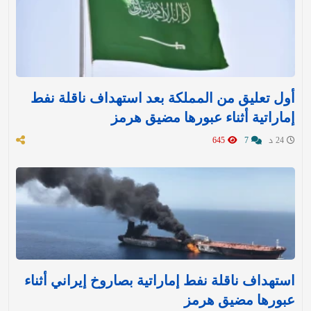
أول تعليق من المملكة بعد استهداف ناقلة نفط
إماراتية أثناء عبورها مضيق هرمز
24 د
7
645
استهداف ناقلة نفط إماراتية بصاروخ إيراني أثناء
عبورها مضيق هرمز