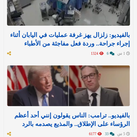
بالفيديو: زلزال يهز غرفة عمليات في اليابان أثناء
إجراء جراحة.. وردة فعل مفاجئة من الأطباء
1 س
6
1324
بالفيديو.. ترامب: الناس يقولون إنني أحد أعظم
الرؤساء على الإطلاق.. والمذيع يصدمه بالرد
5 س
33
6177