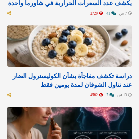
يكشف عدد السعرات الحرارية في شاورما واحدة
7 س
41
2720
دراسة تكشف مفاجأة بشأن الكوليسترول الضار
عند تناول الشوفان لمدة يومين فقط
13 س
7
4582