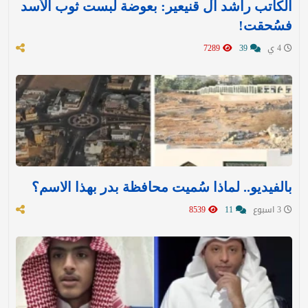
الكاتب راشد آل قنيعير: بعوضة لبست ثوب الأسد
فسُحقت!
4 ي
39
7289
بالفيديو.. لماذا سُميت محافظة بدر بهذا الاسم؟
3 اسبوع
11
8539