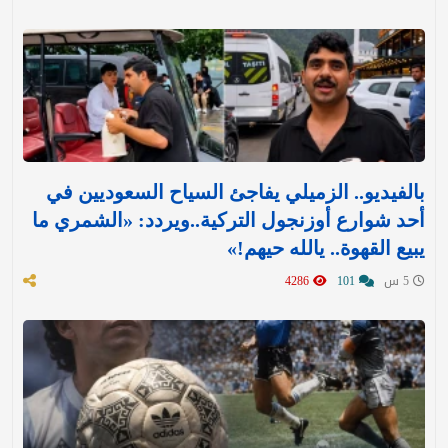
بالفيديو.. الزميلي يفاجئ السياح السعوديين في
أحد شوارع أوزنجول التركية..ويردد: «الشمري ما
يبيع القهوة.. يالله حيهم!»
5 س
101
4286