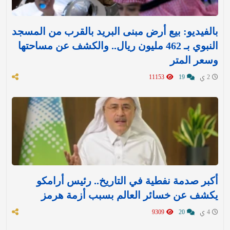
بالفيديو: بيع أرض مبنى البريد بالقرب من المسجد
النبوي بـ 462 مليون ريال.. والكشف عن مساحتها
وسعر المتر
2 ي
19
11153
أكبر صدمة نفطية في التاريخ.. رئيس أرامكو
يكشف عن خسائر العالم بسبب أزمة هرمز
4 ي
20
9309