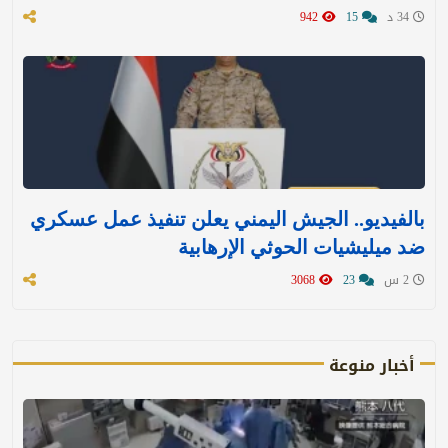
34 د
15
942
بالفيديو.. الجيش اليمني يعلن تنفيذ عمل عسكري
ضد ميليشيات الحوثي الإرهابية
2 س
23
3068
أخبار منوعة