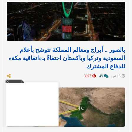
بالصور .. أبراج ومعالم المملكة تتوشح بأعلام
السعودية وتركيا وباكستان احتفاءً بـ«اتفاقية مكة»
للدفاع المشترك‬⁩ ‏
13 س
45
3027