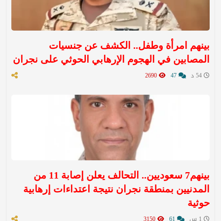
بينهم امرأة وطفل.. الكشف عن جنسيات
المصابين في الهجوم الإرهابي الحوثي على نجران
54 د
47
2690
بينهم7 سعوديين.. التحالف يعلن إصابة 11 من
المدنيين بمنطقة نجران نتيجة اعتداءات إرهابية
حوثية
1 س
61
3150