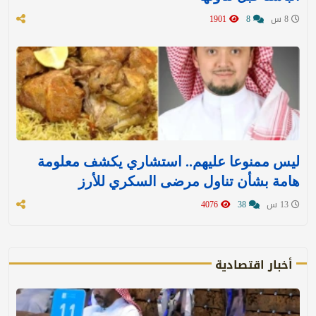
8 س
8
1901
ليس ممنوعا عليهم.. استشاري يكشف معلومة
هامة بشأن تناول مرضى السكري للأرز
13 س
38
4076
أخبار اقتصادية