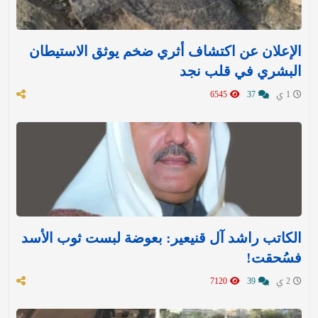
الإعلان عن اكتشاف أثري ضخم يوثق الاستيطان
البشري في قلب نجد
1 ي
37
6545
الكاتب راشد آل قنيعير: بعوضة لبست ثوب الأسد
فسُحقت!
2 ي
39
7120