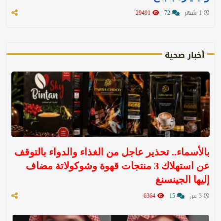
1 شهر
72
29491
أخبار صحية
بالأسماء.. تحذير عاجل من الغذاء والدواء بالتوقف
عن استهلاك 3 منتجات قهوة وشوكولاتة مضاف
إليها الجينسنغ
3 س
15
6364