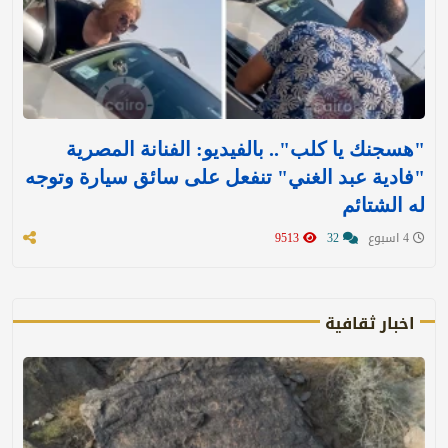
"هسجنك يا كلب".. بالفيديو: الفنانة المصرية
"فادية عبد الغني" تنفعل على سائق سيارة وتوجه
له الشتائم
4 اسبوع
32
9513
اخبار ثقافية