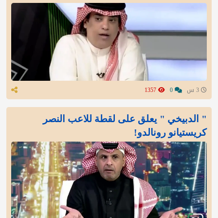
3 س
0
1357
" الدبيخي " يعلق على لقطة للاعب النصر
كريستيانو رونالدو!