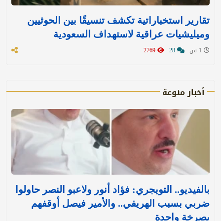
تقارير استخباراتية تكشف تنسيقًا بين الحوثيين
وميليشيات عراقية لاستهداف السعودية
1 س
28
2769
أخبار منوعة
بالفيديو.. التويجري: فؤاد أنور ولاعبو النصر حاولوا
ضربي بسبب الهريفي.. والأمير فيصل أوقفهم
بصرخة واحدة