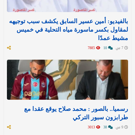
بالفيديو: أمين عسير السابق يكشف سبب توجيهه
لمقاول بكسر ماسورة مياه التحلية في خميس
مشيط عمدًا
7 س
10
7885
رسميا.. بالصور : محمد صلاح يوقع عقدا مع
طرابزون سبور التركي
9 س
38
3013