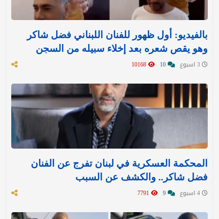
بالفيديو: أول ظهور للفنان اللبناني فضل شاكر
وهو يقص شعره بعد إخلاء سبيله من السجن
3 اسبوع
10
10168
المحكمة العسكرية في لبنان تفرج عن الفنان
فضل شاكر.. والكشف عن السبب
4 اسبوع
9
7791