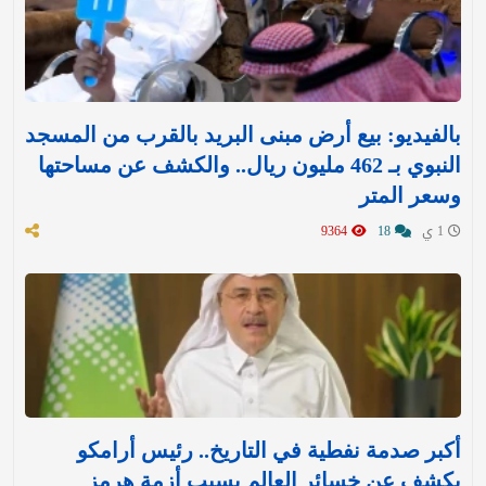
بالفيديو: بيع أرض مبنى البريد بالقرب من المسجد
النبوي بـ 462 مليون ريال.. والكشف عن مساحتها
وسعر المتر
1 ي
18
9364
أكبر صدمة نفطية في التاريخ.. رئيس أرامكو
يكشف عن خسائر العالم بسبب أزمة هرمز