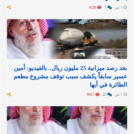
5 س
7
4329
بعد رصد ميزانية 25 مليون ريال.. بالفيديو: أمين
عسير سابقاً يكشف سبب توقف مشروع مطعم
الطائرة في أبها
7 س
22
6917