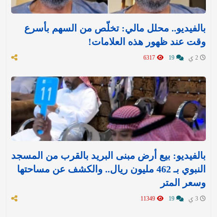
بالفيديو.. محلل مالي: تخلّص من السهم بأسرع
وقت عند ظهور هذه العلامات!
2 ي
19
6317
بالفيديو: بيع أرض مبنى البريد بالقرب من المسجد
النبوي بـ 462 مليون ريال.. والكشف عن مساحتها
وسعر المتر
3 ي
19
11349