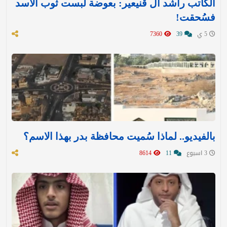
الكاتب راشد آل قنيعير: بعوضة لبست ثوب الأسد
فسُحقت!
5 ي
39
7360
بالفيديو.. لماذا سُميت محافظة بدر بهذا الاسم؟
3 اسبوع
11
8614