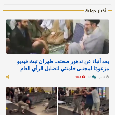
أخبار دولية
بعد أنباء عن تدهور صحته.. طهران تبث فيديو
مزعومًا لمجتبى خامنئي لتضليل الرأي العام
5 س
18
3843