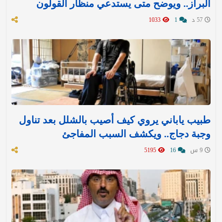
البراز.. ويوضح متى يستدعي منظار القولون
57 د
1
1033
طبيب ياباني يروي كيف أصيب بالشلل بعد تناول
وجبة دجاج.. ويكشف السبب المفاجئ
9 س
16
5195