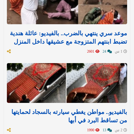
موعد سري ينتهي بالضرب.. بالفيديو: عائلة هندية
تضبط ابنتهم المتزوجة مع عشيقها داخل المنزل
1 س
24
2601
بالفيديو.. مواطن يغطي سيارته بالسجاد لحمايتها
من تساقط البرد في أبها
2 س
13
1990