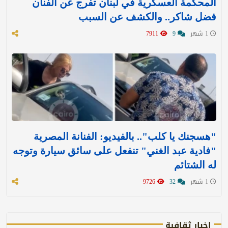
المحكمة العسكرية في لبنان تفرج عن الفنان
فضل شاكر.. والكشف عن السبب
1 شهر
9
7911
"هسجنك يا كلب".. بالفيديو: الفنانة المصرية
"فادية عبد الغني" تنفعل على سائق سيارة وتوجه
له الشتائم
1 شهر
32
9726
اخبار ثقافية