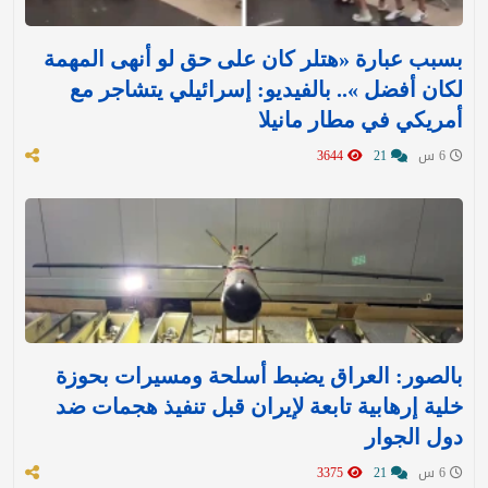
بسبب عبارة «هتلر كان على حق لو أنهى المهمة
لكان أفضل ».. بالفيديو: إسرائيلي يتشاجر مع
أمريكي في مطار مانيلا
6 س
21
3644
بالصور: العراق يضبط أسلحة ومسيرات بحوزة
خلية إرهابية تابعة لإيران قبل تنفيذ هجمات ضد
دول الجوار
6 س
21
3375