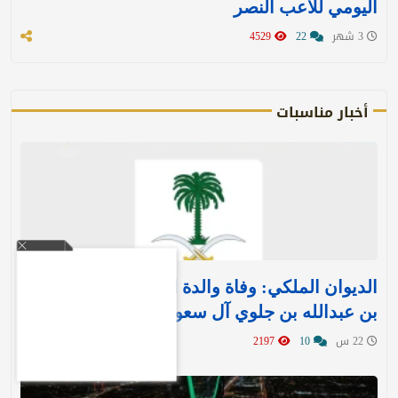
اليومي للاعب النصر
3 شهر
22
4529
أخبار مناسبات
الديوان الملكي: وفاة والدة الأمير بندر بن منصور
بن عبدالله بن جلوي آل سعود
22 س
10
2197