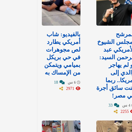
لمرشح
بالفيديو: شاب
مجلس الشيوخ
أمريكي يطارد
أمريكي عبد
لص مجوهرات
رحمن السيد:
في حي بريكل
 لم يهاجر
بميامي ويتمكن
لدي إلى
من الإمساك به
ريكا.. ربما
18
6 س
نت سائق أجرة
2971
ي مصر!
33
4 س
2255