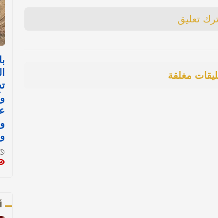
ترك تعليق
با
ال
ليقات مغلقة
ت
وآ
ع
و
و
أ