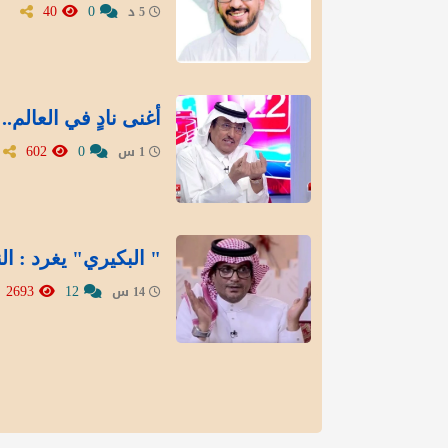
40
0
5 د
أغنى نادٍ في العالم
602
0
1 س
" البكيري" يغرد : ال
2693
12
14 س