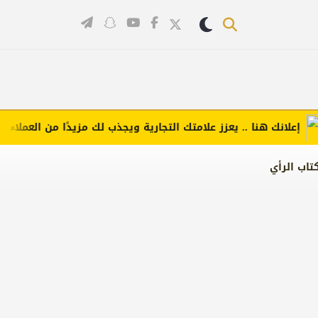
لانك هنا .. يعزز علامتك التجارية ويجذب لك مزيدًا من العملاء (اضغط 
تاب الرأي