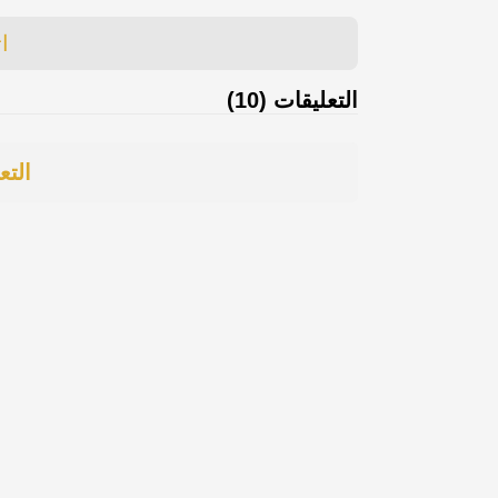
ا
التعليقات (10)
التع