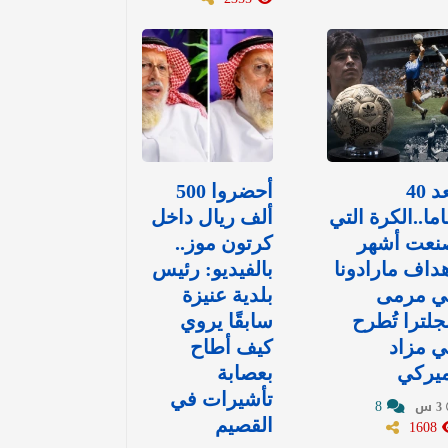
بعد 40
أحضروا 500
ما..الكرة التي
ألف ريال داخل
نعت أشهر
كرتون موز..
داف مارادونا
بالفيديو: رئيس
ي مرمى
بلدية عنيزة
جلترا تُطرح
سابقًا يروي
 مزاد
كيف أطاح
ميركي
بعصابة
تأشيرات في
8
3 س
1608
القصيم