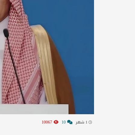
10067
10
1 شهر