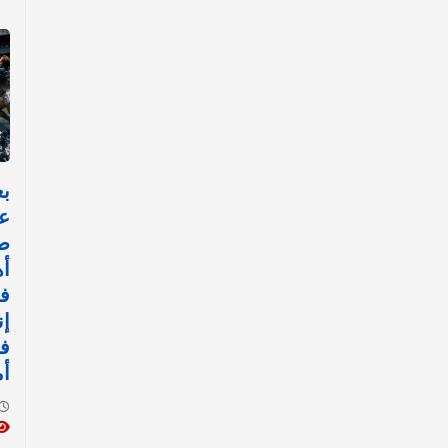
عا
ص
أه
ف
إن
في
أ