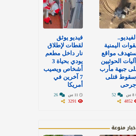
لفيديو..
فيديو يوثق
قوات اليمنية
لقطات لإطلاق
ستهدف مواقع
نار داخل مطعم
ليات الحوثيين
يودي بحياة 3
لى جبهة مأرب
أشخاص ويصيب
سقوط قتلى
7 آخرين في
جرحى
أمريكا
26
52
8 س
11 س
3291
4852
خبار منوعة