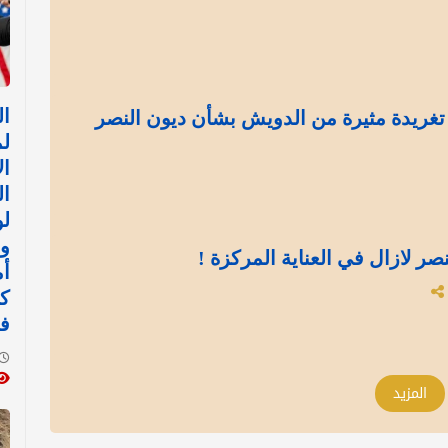
ا
.. تغريدة مثيرة من الدويش بشأن ديون النصر
ل
ال
ال
لو
وا
نصر لازال في العناية المركزة !
أم
ك
ف
المزيد