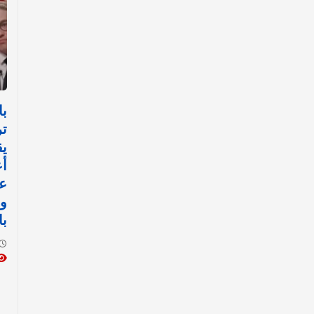
با
تر
يق
أع
عل
وا
با