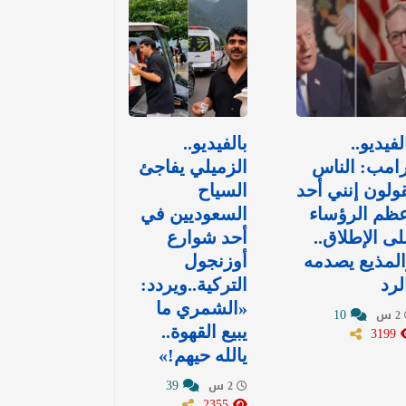
لفيديو..
بالفيديو..
امب: الناس
الزميلي يفاجئ
ولون إنني أحد
السياح
ظم الرؤساء
السعوديين في
ى الإطلاق..
أحد شوارع
لمذيع يصدمه
أوزنجول
لرد
التركية..ويردد:
«الشمري ما
10
2 س
3199
يبيع القهوة..
يالله حيهم!»
39
2 س
2355